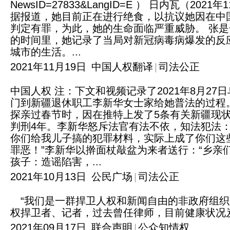
NewsID=27833&LangID=E ） 日内瓦
据报道，她目前正在进行绝食，以抗议她因在中国
判定有罪，为此，她的生命面临严重威胁。 张是
的时间里，她记录了当局对新冠病毒病爆发的反
城市的生活。...
2021年11月19日
中国人权翻译
司法公正
中国人权 注：下文和视频记录了2021年8月2
门到新疆退休职工李新华女士家给她普法的过程。
探亲过春节时，因在推特上发了5条有关新疆现状
判刑4年。李新华怒斥法官有法不依，知法犯法
你们给我儿子搞的犯罪材料，实际上成了你们这
罪恶！”李新华以擀面杖敲盆为来者送行：“乡
孩子：造谣陷害，...
2021年10月13日
公民广场
司法公正
“我们是一群捍卫人权和新闻自由的非政府组
权捍卫者、记者，过去曾任律师，目前健康状况
2021年09月17日
联合声明
公众知情权