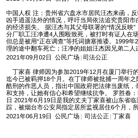
中国人权 注：贵州省六盘水市居民汪杰来函，
凶手逍遥法外的情况，呼吁当局依法追究贵阳市
的经济损失。 据汪杰与其父母联署的“情况反映”
分厂职工汪净遭4人围殴致死，被打时有证人在
但总是被用“正在调查”等托词搪塞推诿。1999
理的途中翻车死亡；汪净的姐姐汪杰因兄弟二人连
2021年09月02日
公民广场
司法公正
丁家喜 律师因为参加2019年12月在厦门举行
迄今已被羁押18个月。在丁律师被批捕一周年之
酷刑的作恶人员，指出中国政府把法律当废纸，
和支持，让她有信心和希望继续抗争。 罗胜春：我的
日 2021年6月19日是我的丈夫丁家喜被山东
踪，被烟台市公安局指定居所监视居住6个月，所以
2021年06月19日
公民广场
司法公正
丁家喜