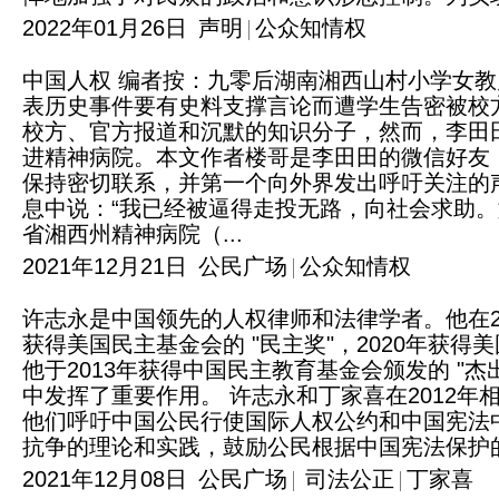
2022年01月26日
声明
公众知情权
中国人权 编者按：九零后湖南湘西山村小学女教师
表历史事件要有史料支撑言论而遭学生告密被校
校方、官方报道和沉默的知识分子，然而，李田
进精神病院。本文作者楼哥是李田田的微信好友
保持密切联系，并第一个向外界发出呼吁关注的
息中说：“我已经被逼得走投无路，向社会求助。
省湘西州精神病院（...
2021年12月21日
公民广场
公众知情权
许志永是中国领先的人权律师和法律学者。他在20
获得美国民主基金会的 "民主奖"，2020年获得
他于2013年获得中国民主教育基金会颁发的 "
中发挥了重要作用。 许志永和丁家喜在2012年相
他们呼吁中国公民行使国际人权公约和中国宪法
抗争的理论和实践，鼓励公民根据中国宪法保护的
2021年12月08日
公民广场
司法公正
丁家喜