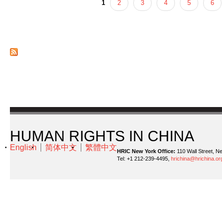
1
2
3
4
5
6
页面
HUMAN RIGHTS IN CHINA
English
简体中文
繁體中文
HRIC New York Office:
110 Wall Street, N
Tel: +1 212-239-4495,
hrichina@hrichina.or