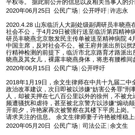
平权等。 据此前公开的信息以及相关当事人的介绍，
2020年06月25日
公民广场
公开呼吁
许志永
2020.4.28 山东临沂人大副处级副调研员
社会不公，于4月29日被强行送至临沂第四精神
研员丰晓燕北京散发民主传单被送至精神病院 4
中国主席，反对社会不公。被王府井派出所以扰
行精神检测的前提下，临沂市北京路育才路派出
晓燕及其女儿，裸露丰晓燕身体，将患有腰椎间盘突
2020年06月15日
公民广场
公开呼吁
2018年1月19日，余文生律师在中共十九届二
政治改革建议，次日即被以涉嫌“妨害公务罪”刑
人，却被关押在七八百公里以外的徐州，不被允
频遭骚扰和虐待，甚至被北京警方以涉嫌“煽动颠覆
开前夕，许艳家再次被警察在其楼下平房上岗。下
请求关注的信息。 余文生律师妻子许艳被维稳上岗 
2020年05月20日
公民广场
司法公正
余文生