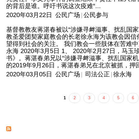
的背后是谁。呼吁书说这次疫难“...
2020年03月22日
公民广场
公民参与
基督教教友蒋湛春被以“涉嫌寻衅滋事、扰乱国
教圣爱团契家庭教会的长老徐永海为该教会因信
望得到社会的关注。 我们教会一些肢体在苦难中
永海 2020年3月5日 1、 2020年2月27
书》。蒋湛春弟兄以“涉嫌寻衅滋事、扰乱国家机
的2019年9月26日，蒋湛春弟兄在北京被抓，押
2020年03月05日
公民广场
司法公正
徐永海
1
2
3
4
5
6
页面