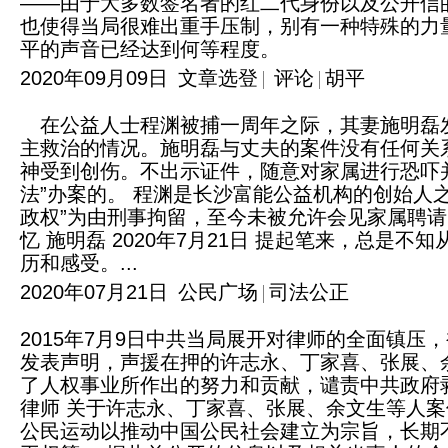
——由于大多数签名者的红二代身份以及公开信
也使得当局很难出重手压制，别有一种特殊的力
平的声音已经达到何等程度。
2020年09月09日
文章选登
评论
胡平
在公益人士程渊被捕一周年之际，其妻施明磊
主救治的情况。施明磊与丈夫的案件没有任何关
神受到创伤。不出示证件，随意对家属进行恐吓
法”办案的。 程渊是长沙富能公益机构的创始人之
政权”为由刑事拘留，至今未被允许会见家属聘请
忆 施明磊 2020年7月21日 提起笔来，总
历和感受。...
2020年07月21日
公民广场
司法公正
2015年7月9日中共当局展开对律师的全面镇压
发表声明，声援在押的许志永、丁家喜、张展、
了人权事业所作出的努力和贡献，谴责中共政府
律师 关于许志永、丁家喜、张展、余文生等人案
公民运动以推动中国公民社会建立为宗旨，长期