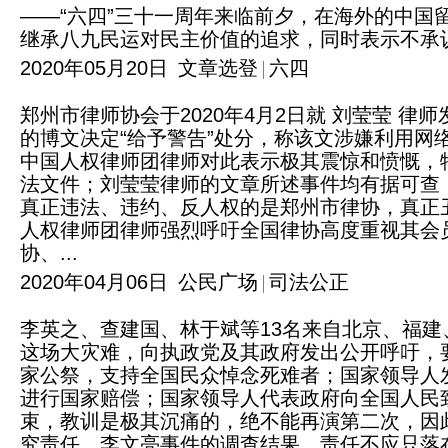
——“六四”三十一周年来临前夕，在海外的中国
继承八九民运对民主价值的追求，同时表示不承
2020年05月20日
文章选登
六四
郑州市律师协会于2020年4月2日就 刘莹莹 
的博文决定“给予警告”处分，称该文涉嫌利用
中国人权律师团律师对此表示极其震惊和愤慨，
法文件；刘莹莹律师的文章所述事件均有据可查
真正违法、违约、反人权的是郑州市律协，真正
人权律师团律师强烈呼吁全国律协高度重视其会
协、...
2020年04月06日
公民广场
司法公正
李英之、查建国、林于斌等13名来自北京、福
这场大灾难，向执政党及其政府发出公开呼吁，
家公祭，支持全国民众悼念死难者；国家领导人
进行国家赔偿；国家领导人代表政府向全国人民
束，教训是极其沉痛的，绝不能再演第二次，因
究责任。李文亮事件的调查结果，责任不应只落