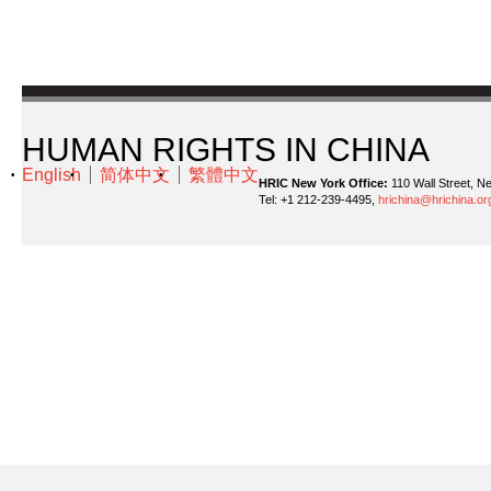
HUMAN RIGHTS IN CHINA
English
简体中文
繁體中文
HRIC New York Office:
110 Wall Street, N
Tel: +1 212-239-4495,
hrichina@hrichina.or