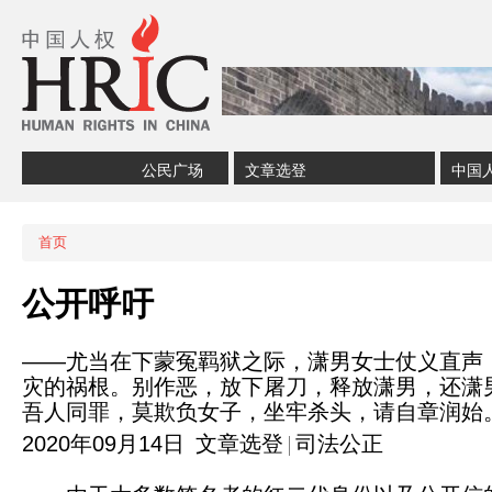
Skip to content
Skip to navigation
公民广场
文章选登
中国
首页
当前位置
公开呼吁
——尤当在下蒙冤羁狱之际，潇男女士仗义直声
灾的祸根。别作恶，放下屠刀，释放潇男，还潇
吾人同罪，莫欺负女子，坐牢杀头，请自章润始
2020年09月14日
文章选登
司法公正