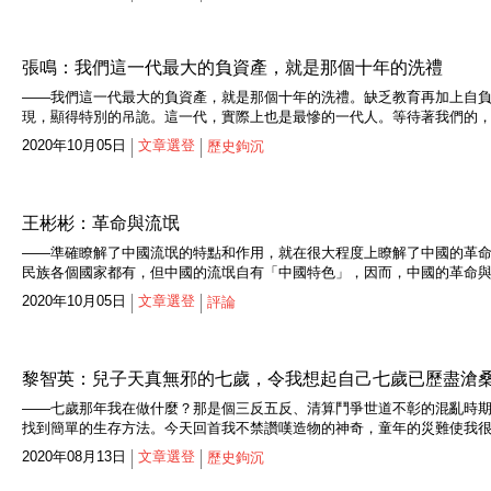
張鳴：我們這一代最大的負資產，就是那個十年的洗禮
——我們這一代最大的負資產，就是那個十年的洗禮。缺乏教育再加上自
現，顯得特別的吊詭。這一代，實際上也是最慘的一代人。等待著我們的
2020年10月05日
文章選登
歷史鉤沉
王彬彬：革命與流氓
——準確瞭解了中國流氓的特點和作用，就在很大程度上瞭解了中國的革
民族各個國家都有，但中國的流氓自有「中國特色」，因而，中國的革命
2020年10月05日
文章選登
評論
黎智英：兒子天真無邪的七歲，令我想起自己七歲已歷盡滄
——七歲那年我在做什麼？那是個三反五反、清算鬥爭世道不彰的混亂時
找到簡單的生存方法。今天回首我不禁讚嘆造物的神奇，童年的災難使我
2020年08月13日
文章選登
歷史鉤沉