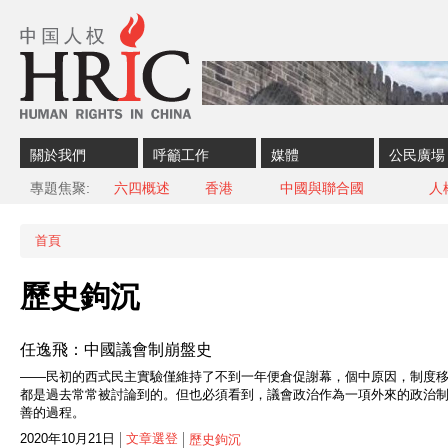
Skip to content
Skip to navigation
關於我們
呼籲工作
媒體
公民廣場
專題焦聚
六四概述
香港
中國與聯合國
人
首頁
您在這裡
歷史鉤沉
任逸飛：中國議會制崩盤史
——民初的西式民主實驗僅維持了不到一年便倉促謝幕，個中原因，制度
都是過去常常被討論到的。但也必須看到，議會政治作為一項外來的政治
善的過程。
2020年10月21日
文章選登
歷史鉤沉