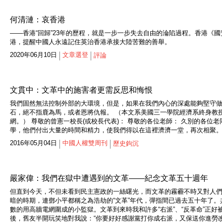
何清漣：哀香港
——香港“回歸”23年的歷程，就是一步一步失去自由的淪陷過程。香港
港，提醒中國人永遠記住英治香港承接大陸苦難的善舉。
2020年06月10日
文章選登
評論
文貫中：文革中的施害者更需反思和悔恨
我們固然無法控制外部的大環境，但是，如果在我們內心的深處能夠堅守
石，絕不指鹿為馬，或者恩將仇報。 （本文系美國三一學院經濟系終身教授文
網。） 尊敬的曾憲一校長(或校長代表)： 尊敬的各位老師： 久別的各
學，他們付出大量的時間和精力，使我們得以在這裡濟濟一堂，再次相聚。
2016年05月04日
中國人權雙周刊
歷史鉤沉
嚴家偉：我們在獄中遭遇到的文革——紀念文革五十週年
但直到今天，不但未看到民主憲政的一絲曙光，而文革的霧霾不時又對人們
暗的時期，連鄧小平都稱之為浩劫的“文革”年代，彈指間已過去五十年了。
數的用高牆電網圍成的小監獄。文革到來時我和許多“右派”、“反革命”正
後，舊友半開玩笑地對我說：“你要好好感謝黨打你成右派，又保送你進勞改隊，