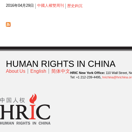
2016年04月29日
中國人權雙周刊
歷史鉤沉
HUMAN RIGHTS IN CHINA
About Us
English
简体中文
HRIC New York Office:
110 Wall Street, N
Tel: +1 212-239-4495,
hrichina@hrichina.or