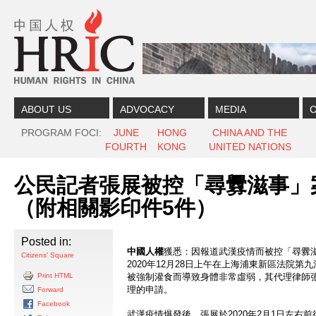
Skip to content
Skip to navigation
ABOUT US
ADVOCACY
MEDIA
C
PROGRAM FOCI
JUNE
HONG
CHINA AND THE
FOURTH
KONG
UNITED NATIONS
公民記者張展被控「尋釁滋事」
（附相關影印件5件）
Posted in:
中國人權
獲悉：因報道武漢疫情而被控「尋釁
Citizens' Square
2020年12月28日上午在上海浦東新區法院
Print HTML
被強制灌食而導致身體非常虛弱，其代理律師
理的申請。
Forward
Facebook
武漢疫情爆發後，張展於2020年2月1日左右