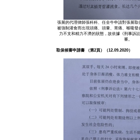
張展的代理律師張科科、任全牛申請對張展取
被強制灌食而出現頭痛、頭暈、胃痛、喉嚨發
力不支和精力不濟的狀態，故依據《刑事訴訟
審。
取保候審申請書
（第2
頁）（12.09.2020
）