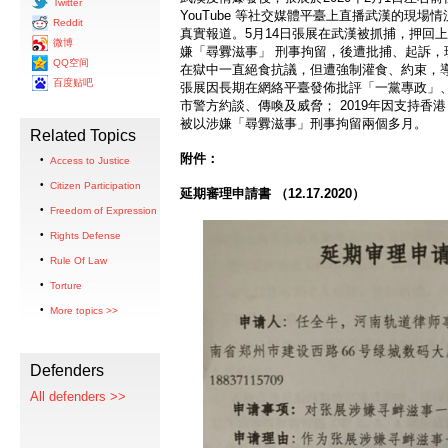
Twitter
YouTube 等社交媒體平臺上直播武漢的現
Reddit
真實報道。5月14日張展在武漢被抓捕，押回
微博
嫌「尋釁滋事」 刑事拘留，後遭批捕、起訴，
QQ空间
在獄中一直絕食抗議，但遭強制灌食、約束，
百度贴吧
張展因長期在網絡平臺發佈批評「一黨專政」
市警方約談、傳喚及威脅； 2019年因支持香
被以涉嫌「尋釁滋事」刑事拘留兩個多月。
Related Topics
附件：
Access to Justice
Citizen Participation
延期審理申請書
（12.17.2020
）
Freedom of Expression
Rights Defense
Rule Of Law
Torture
More topics >>
Defenders
All defenders >>