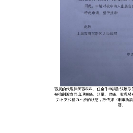
張展的代理律師張科科、任全牛申請對張展取
被強制灌食而出現頭痛、頭暈、胃痛、喉嚨發
力不支和精力不濟的狀態，故依據《刑事訴訟
審。