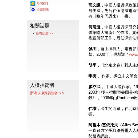
QQ空间
高文謙
，中國人權資深政策
百度贴吧
居美國，先后在伍德威爾遜
有《晚年周恩來》一書。
相關話題
何清漣
，中國人權資深研究
體策略大揭密》的作者。她
所有話題 >>
委宣傳部工作，后任深圳法
侯杰
，自由撰稿人、電視節目
禁。2000年，他創辦了
www.
胡平
，《北京之春》雜志主
李衡
， 作家、獨立中文筆
人權捍衛者
廖亦武
， 中國大陸作家。1
2003年獲人權觀察赫爾曼-
所有人權捍衛者 >>
錄》，2008年由Panthe
仁增
，出生於西藏，在北京
頓。
阿裡木•塞依托夫（
Alim Sey
一直致力於爭取維吾爾人人
勢發表評論。