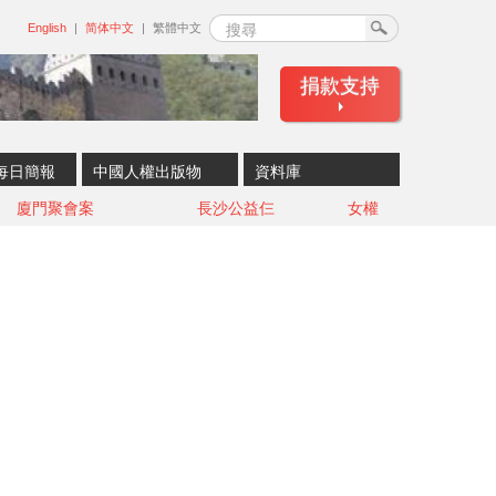
搜尋
English
简体中文
繁體中文
捐款支持
每日簡報
中國人權出版物
資料庫
廈門聚會案
長沙公益仨
女權