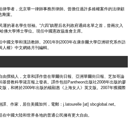
法律學者，北京華一律師事務所律師。曾擔任過許多維權案件的法律顧
志剛案。
9民運的著名學生領袖。“六四”鎮壓后名列政府通緝名單之首，曾兩次入
8年獲哈佛大學博士學位。現任中國憲政協進會主席。
中國文學和漢語教師。2001年到2003年在康奈爾大學亞洲研究系作訪
與人權》中文網絡月刊編輯。
自由撰稿人，文章和譯作曾在華爾街日報、亞洲華爾街日報、芝加哥論
基督教科學箴言報上發表。譯作包括Pantheon出版社2008年出版的廖
版，和將於2009年出版的楊顯惠《上海女人》英文版。2007年獲國際
譯、作家，居住美國加州，電郵：j.latourelle [at] sbcglobal.net。
活在中國大陸和世界各地的普通公民擁有更大自由。