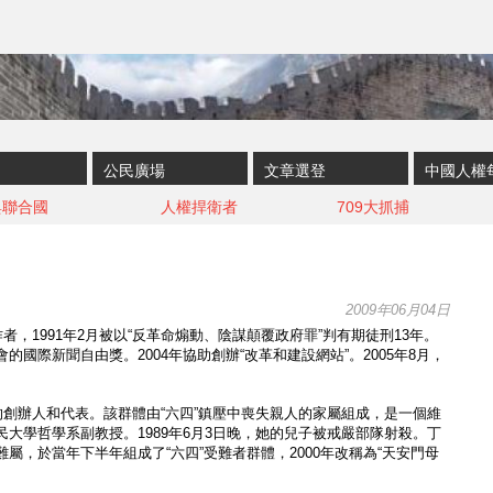
公民廣場
文章選登
中國人權
與聯合國
人權捍衛者
709大抓捕
2009年06月04日
作者，1991年2月被以“反革命煽動、陰謀顛覆政府罪”判有期徒刑13年。
的國際新聞自由獎。2004年協助創辦“改革和建設網站”。2005年8月，
的創辦人和代表。該群體由“六四”鎮壓中喪失親人的家屬組成，是一個維
大學哲學系副教授。1989年6月3日晚，她的兒子被戒嚴部隊射殺。丁
屬，於當年下半年組成了“六四”受難者群體，2000年改稱為“天安門母