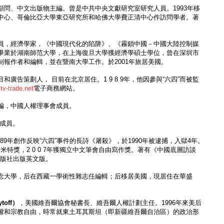
顧問、中文出版物主編。曾是中共中央文獻研究室研究人員。1993年移
中心、哥倫比亞大學東亞研究所和哈佛大學費正清中心作訪問學者。著
員，經濟學家，《中國現代化的陷阱》、《霧鎖中國－中國大陸控制媒
畢業於湖南師范大學，在上海復旦大學獲經濟學碩士學位，曾在深圳市
制報作者和編輯，並在暨南大學工作。於2001年旅居美國。
和廣告策劃人， 目前在北京居住。1 9 8 9年，他因參與“六四”而被監
tv-trade.net
電子商務網站。
編，中國人權理事會成員。
會成員。
989年創作反映“六四”事件的長詩《屠殺》，於1990年被逮捕，入獄4年。
哈米特獎，2 0 0 7年獲獨立中文筆會自由寫作獎。著有《中國底層訪談
on出版社出版英文版。
念大學，后在西藏一學術性雜志任編輯；后移居美國，現居住在華盛
toff
）
，美國維吾爾協會秘書長、維吾爾人權計劃主任。1996年來美后
權和宗教自由，時常就東土耳其斯坦（即新疆維吾爾自治區）的政治形