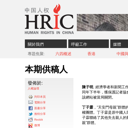
Skip to content
Skip to navigation
關於我們
呼籲工作
媒體
專題焦聚
六四概述
香港
中國
本期供稿人
發佈於:
陳子明
, 經濟學者和新聞工
人權論壇
同年下半年，獲保護記者協會
列印本頁
該網站被當局關閉。
電郵分享
丁子霖
，“天安門母親”群體
面書分享
權團體。丁子霖是原中國人民
推特分享
子霖聯絡了其他失去親人的難
Reddit
親”群體。
微博