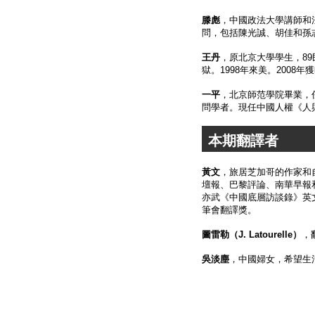
滕彪
，中國政法大學講師和
問，包括陳光誠、胡佳和孫
王丹
，原北京大學學生，8
獄。1998年來美。200
一平
，北京師范學院畢業，任
問學者。現任中國人權《人
本期翻譯者
黃文
，旅居芝加哥的作家和
壇報、巴黎評論、南華早報和
亦武《中國底層訪談錄》英文
筆會翻譯獎。
圖雷勒（
J. Latourelle
）
，翻
吳淡塵
，中國婦女，希望生