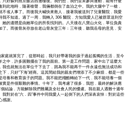
﹐只好躲到燕京飯店西邊樓後。我們想﹐我們並未參與運動﹐能有什麼
進到此地時﹐隨著槍聲﹐我倆都倒在了血泊之中。我的大腿中了一槍﹐
就不省人事了。而後我大喊快來救人﹐接著我被送到了兒童醫院﹐我愛
我不知道。過了一周﹐我轉入 306 醫院﹐方知我愛人已被群眾送到空
。她的遺體是由她單位的所長找到的。八天後在八寶山火化﹐單位負責
加了。而後骨灰存放在老山骨灰堂三年﹔三年後﹐聽我岳母的意見﹐安
們的家庭就算完了﹐從那時起﹐我只好帶著我的孩子過起孤獨的生活﹐至今
年之中﹐許多困難擺在了我的面前。第一是工作問題﹐家中出了這麼大
﹐我也就無法在單位干下去了﹐因為我不能再干一件永遠也無法成功和
之下﹐只好“下海”經商。這其間給我的親友們增添了不少麻煩﹐都是一些
是培養和教育孩子的問題。我不能把殘酷轉給下一代﹐我不能培養一個
確實是件很艱難的事情。十年了﹐我考慮了很多﹐我想﹐最終的解決應
上有個結論﹐方能解除我們難屬及全社會人民的懮慮。我在親人遇難十週年
。我對於在“六．四”事件中同我愛人一起倒下的人們深表哀悼﹔對於這些
心感謝。