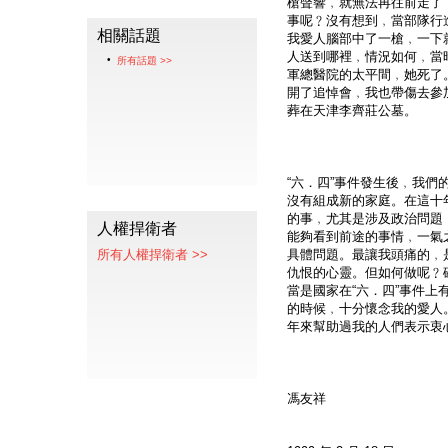
槍聲響﹐就無法再往前走了
事呢﹖沒有想到﹐當部隊行
相關話題
我愛人腦部中了一槍﹐一下
人送到哪裡﹐情況如何﹐當時
所有話題 >>
軍總醫院的太平間﹐她死了
開了追悼會﹐我也帶傷去參
葬在天津李齊莊公墓。
“六．四”事件發生後﹐我
沒有組成新的家庭。在這十
的事﹐尤其是涉及政治問題
人權捍衛者
能夠看到前途的事情﹐一氣
所有人權捍衛者 >>
具體問題。最讓我頭痛的﹐
仇恨的心靈。但如何做呢﹖
當是國家在“六．四”事件
的時候﹐十分懷念我的愛人
年來幫助過我的人們表示衷
馮友祥