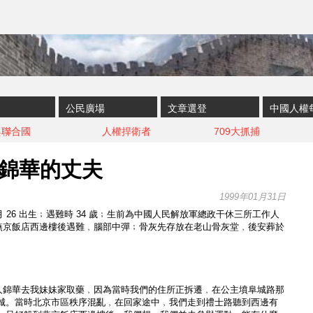
公民廣場
文章選登
中國人權
與聯合國
人權捍衛者
709大抓捕
劉錦華的丈夫
1999年01月31日
2 月 26 出生﹔遇難時 34 歲﹔生前為中國人民解放軍總政干休三所工作人
日晚﹐在燕京飯店西邊樓後遇難﹐腦部中彈﹔骨灰先存放在老山骨灰堂﹐後安葬於
﹐我與愛人錦華去我妹妹家取藥﹐因為當時我們的住所正拆遷﹐在公主墳阜城路那
城。當時北京市區秩序混亂﹐在回家途中﹐我們走到禮士路聽到西邊有