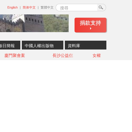
搜尋
English
简体中文
繁體中文
捐款支持
每日簡報
中國人權出版物
資料庫
廈門聚會案
長沙公益仨
女權