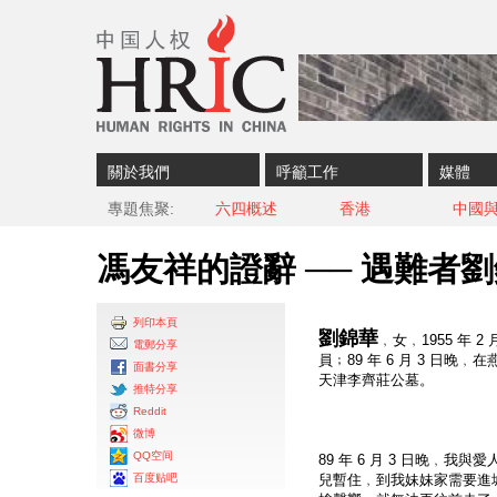
Skip to content
Skip to navigation
關於我們
呼籲工作
媒體
專題焦聚
六四概述
香港
中國
馮友祥的證辭 ── 遇難者
列印本頁
劉錦華
﹐女﹐1955 年 
電郵分享
員﹔89 年 6 月 3 
面書分享
天津李齊莊公墓。
推特分享
Reddit
微博
QQ空间
89 年 6 月 3 日晚
百度贴吧
兒暫住﹐到我妹妹家需要進