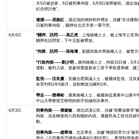
月5日被抄家，6日被刑事拘留，6月9日保釋被拒。浦志強
紀念研討會”。
逮捕
——
屈振紅
，浦志強的律師和外甥女，涉嫌“非法獲取個
日被刑事拘留 ，關押在北京市第一看守所。
6月4日
*
關押、訊問
——
馮正虎
，上海維權人士，被上海市公安局
關押在訊問室，下午五點被釋放。
*
拘禁、訊問
——
張海濤
，新疆烏魯木齊維權人士，被警方
*
行政拘留——劉少明，
廣州維權人士，拘留10日後，6月
運動，被判入獄。曾參與聲援新余三君子爭取選舉權、建
監視
——
沈良慶
，安徽合肥異議人士，被國保監視。沈良慶
命罪判刑1年5個月，並剝奪政治權利1年。
帶走
——
鄧傳彬
，廣東維權人士，被國保從廣東中山家中
中山大學教授艾曉明的助手拍攝烏坎事件。
6月3日
刑事拘留
——
潘建敏
，湖北武漢公民，涉嫌“尋釁滋事罪”
拘留，涉及轉發與六四有關的內容。潘建民為工程項目經
動。
刑事拘留
——
趙華旭
，北京學生，涉嫌“傳授犯罪方法”被刑
發出《六四事件25週年•偽基站計劃設想》，希望利用偽基