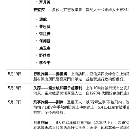
齊月英
被監控
——多位北京憲政學者、異見人士和維權人士被24
週舵
曹思源
張祖樺
何德普
康玉春
野靖春
李金平
5月19日
行政拘留
——
姜祖國
，上海訪民，亞信第四次峰會在上海
新村派出所民警從家門口帶走，並被實施行政拘留處罰。
5月18日
失踪
——
秦永敏和妻子趙素利
，上午10時許被武漢市公安
消息。秦永敏是武漢異議人士，自1970年代開始參加民主
5月17日
刑事拘留
——
劉偉
，重慶工人，以“尋釁滋事”罪被刑拘，
前拍了1張V字手勢的照片上傳到網上，5月15日左右被重
拘留。至今未釋放。
刑事拘留
——8人在武漢被刑事拘留（名單見下），涉嫌“
在武漢香格里拉酒店舉行弘法會，會後，他和其他一些與會