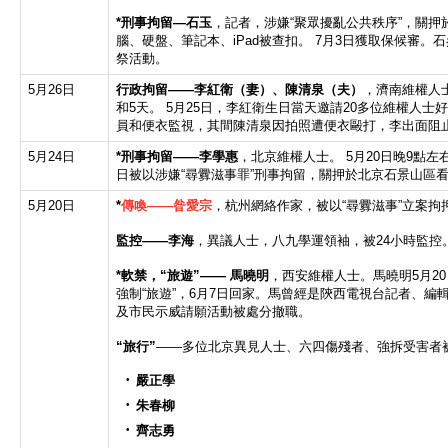
*
刑事拘留—石玉
，記者，涉嫌“聚眾擾亂公共秩序”，關
腦、硬盤、筆記本、iPad被查扣。 7月3日獲取保候審。
祭活動。
5月26日
行政拘留
——
李紅衛（妻）​​、陳清泉（夫）
，濟南維權人
和5天。 5月25日，李紅衛生日當天邀請20多位維權人
員和便衣監視，其間陳清泉因拍照遭便衣毆打，李出面阻
5月24日
*
刑事拘留——
李學惠
，北京維權人士。 5月20日晚9點左
日被以涉嫌“尋釁滋事罪”刑事拘留，關押於北京石景山區看
5月20日
*
傳喚
——
昝愛宗
，杭州網絡作家，被以“尋釁滋事”立案拘
監控
——
李海
，異議人士，八九學運領袖，被24小時監控
*
軟禁，
“
旅遊
”——
馬曉明
，西安維權人士。馬曉明5月20
強制“旅遊”，6月7日回家。馬曾經是陝西電視台記者、編
及市民示威請願活動被處分撤職。
“
旅行
”
——多位北京異見人士、六四傷殘者、強拆受害者
嚴正學
朱春柳
齊志勇