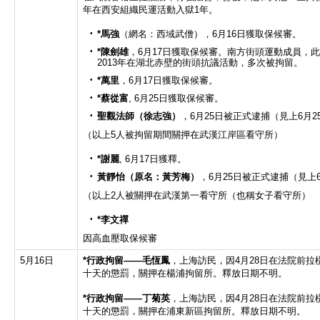
年在西安組織民運活動入獄1年。
*馬強
（網名：西域武僧），6月16日獲取保候審。
*陳劍雄
，6月17日獲取保候審。南方街頭運動成員，
2013年在湖北赤壁的街頭抗議活動，多次被拘留。
*萬里
，6月17日獲取保候審。
*蔡從富
, 6月25日獲取保候審。
聖觀法師（徐志強）
，6月25日被正式逮捕（見上6月2
（以上5人被拘留期間關押在武漢江岸區看守所）
*謝麗
, 6月17日獲釋。
黃靜怡
（原名：黃芳梅）
，6月25日被正式逮捕（見上
（以上2人被關押在武漢第一看守所（也稱女子看守所）
*
李文禪
因高血壓取保候審
5月16日
*
行政拘留
——
毛恆鳳
，上海訪民，因4月28日在法院前拉
十天的懲罰，關押在楊浦拘留所。釋放日期不明。
*
行政拘留
——
丁菊英
，上海訪民，因4月28日在法院前拉
十天的懲罰，關押在浦東新區拘留所。釋放日期不明。