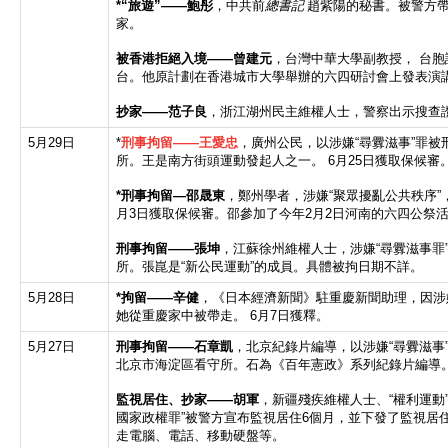
*“
旅遊
”——
鮑彤
，中共前
總書記
趙紫陽的秘書。被警方帶
家。
被香港拒絕入境
——
曾建元
，台灣中華大學副教授， 台
台。他原計劃在香港城市大學舉辦的六四研討會上發表演
抄家
——
范子良
，浙江湖州民主維權人士，警察出示搜查
5月29日
*
刑事拘留
——
王愛忠
，廣州公民，以涉嫌“尋釁滋事”罪
所。王是南方街頭運動發起人之一。 6月25日獲取保候審
*
刑事拘留—邵晟東
，鄭州學者，涉嫌“聚眾擾亂公共秩序”
月3日獲取保候審。邵參加了今年2月2日河南的六四公祭
刑事拘留
——
張坤
，江蘇徐州維權人士，涉嫌“尋釁滋事罪
所。張崑是“新公民運動”的成員。具體被拘日期不詳。
5月28日
*
拘留
——
辛健
，《日本經濟新聞》駐重慶新聞助理，因涉嫌“
她從重慶家中被帶走。 6月7日獲釋。
5月27日
刑事拘留
——
石章凱
，北京紀錄片編導，以涉嫌​​“尋釁滋
北京市海淀區看守所。石為《百年憲政》系列紀錄片編導
監視居住、抄家
——
胡軍
，新疆殘疾維權人士、“權利運動
國家政權罪”被警方宣布監視居住6個月，並下發了監視居
走電腦、電話、移動硬盤等。