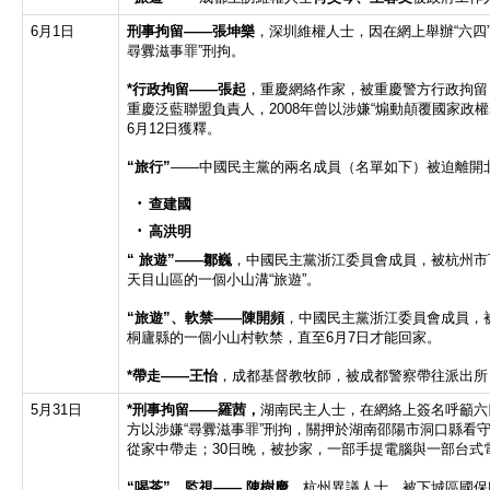
6月1日
刑事拘留
——
張坤樂
，深圳維權人士，因在網上舉辦“六四
尋釁滋事罪”刑拘。
*
行政拘留
——
張起
，重慶網絡作家，被重慶警方行政拘留
重慶泛藍聯盟負責人，2008年曾以涉嫌“煽動顛覆國家政權罪
6月12日獲釋。
“
旅行
”
——中國民主黨的兩名成員（名單如下）被迫離開
查建國
高洪明
“
旅遊
”——
鄒巍
，中國民主黨浙江委員會成員，被杭州市
天目山區的一個小山溝“旅遊”。
“
旅遊
”
、軟禁
——
陳開頻
，中國民主黨浙江委員會成員，
桐廬縣的一個小山村軟禁，直至6月7日才能回家。
*
帶走
——
王怡
，成都基督教牧師，被成都警察帶往派出所
5月31日
*刑事拘留
——
羅茜，
湖南民主人士，在網絡上簽名呼籲六
方以涉嫌“尋釁滋事罪”刑拘，關押於湖南邵陽市洞口縣看守
從家中帶走；30日晚，被抄家，一部手提電腦與一部台式電
“
喝茶
”
、監視
——
陳樹慶
，杭州異議人士，被下城區國保