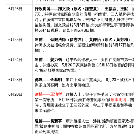
6月26日
行政拘留——謝文飛（原名：謝豐夏）、王福磊、王默
，
7天，關押在增城區白水寨的廣州市拘留所。三人舉牌尋
時，在廣州市窖口地鐵站旁，被四名不明身​​份人員強行帶
後被拘留。謝文飛曾於5月8日被以涉嫌“尋釁滋事”罪刑事
於6月4日獲釋。參見下面5月8日欄。
6月25日
逮捕——聖觀法師（徐志強）、黃靜怡（原名：黃芳梅）
律師多次被拒絕會見黃。聖觀法師和黃靜怡於5月17日被刑
欄）。
6月24日
逮捕——姜力钧
，辽宁铁岭维权人士，关押在沈阳市第一看
走，并遭抄家，5月26日家属接到警方5月18日签署的刑事
和“煽动颠覆国家政权罪。”
6月23日
傳喚——金基明
，浙江中國民主黨成員。 6月23日被杭
到派出所審問，沒有出示傳喚證。
6月20日
逮捕——王清營
，維權人士，曾任大學講師，涉嫌“煽動顛
第一看守所。 5月16日以涉嫌“尋釁滋事罪”被
刑事拘留
，關
時，廣州國保搜查了王清營的家，帶走了手提電腦和手機
未出示證件。
逮捕——袁新亭
，廣州維權人士，涉嫌“煽動顛覆國家政權罪”
罪”被刑事拘留，關押在廣州白雲區看守所。袁的母親打1
正式刑事拘留。