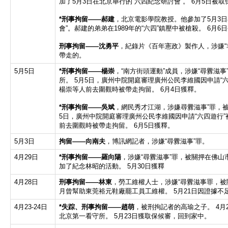
加了5月3日在北京舉行的“六四紀念研討會”。 6月5日被
*刑事拘留
——
郝建
，北京電影學院教授。他參加了5月3日
會”。郝建的弟弟在1989年的“六四”鎮壓中被槍殺。 6月
刑事拘留
——
沈勇平
，紀錄片《百年憲政》製作人，涉嫌“非
帶走的。
5月5日
*
刑事拘留
——
楊崇
，“南方街頭運動”成員，涉嫌“尋釁滋
所。 5月5日，廣州中院開庭審理廣州公民李維國因申請“
楊崇等人前去圍觀時被帶走拘留。 6月4日獲釋。
*
刑事拘留
——
吳斌
，網民秀才江湖，涉嫌尋釁滋事”罪，被
5日，廣州中院開庭審理廣州公民李維國因申請“六四遊行
前去圍觀時被帶走拘留。 6月5日獲釋。
5月3日
拘留
——
向南夫
，博訊網記者，涉嫌“尋釁滋事”罪。
4月29日
*
刑事拘留
——
羅向陽
，涉嫌“尋釁滋事”罪，被關押在佛山市
加了紀念林昭的活動。 5月30日獲釋
4月28日
刑事拘留
——
林東
，勞工維權人士，涉嫌“尋釁滋事罪，被關
月曾幫助東莞裕元鞋廠罷工員工維權。 5月21日因證據不
4月23-24日
*
失踪、刑事拘留
——
趙萌
，被刑拘記者的高瑜之子。 4月
北京第一看守所。 5月23日獲取保候審，回到家中。