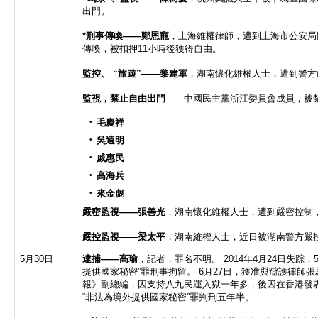
出門。
*
刑事傳喚
——
鄭恩寵
，上海維權律師，遭到上海市公安局
傳喚，被扣押11小時後獲得自由。
監控、
“
旅遊
”——
黎建軍
，湖南懷化維權人士，遭到警方
監視，禁止自由出門
——中國民主黨浙江委員會成員，被
毛慶祥
吳遠明
戚惠民
高海兵
來金彪
嚴密監視
——
張善光
，湖南懷化維權人士，遭到嚴密控制
嚴控監視
——
梁太平
，湖南維權人士，近日被湖南警方嚴
5月30日
逮捕——
高瑜
，記者，罪名不明。 2014年4月24日失踪
提供國家秘密”罪刑事拘留。 6月27日，獲准與辯護律師
報》副總編，因支持八九民運入獄一年多，後因在香港發
“非法為境外提供國家秘密”罪判刑五年半。