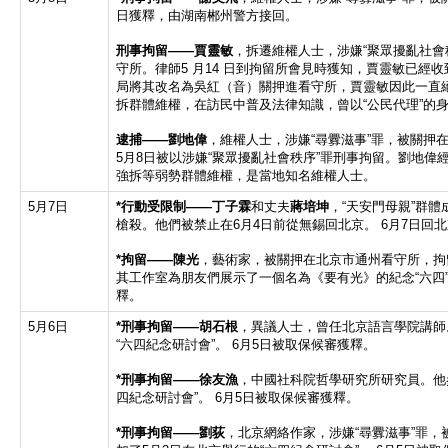
日獲釋，由湖南郴州警方接回。
刑事拘留
——
賈靈敏
，拆遷維權人士，涉嫌“聚眾擾亂社會
守所。律師5 月14 日到拘留所會見時獲知，賈靈敏已經
局將其改名為吳紅（音）關押進看守所，賈靈敏因此一直
拆群體維權，在訪民中普及法律知識，曾以“公民代理”的
逮捕——劉地偉
，維權人士，涉嫌“尋釁滋事”罪，被關押
5月8日被以涉嫌“聚眾擾亂社會秩序”罪刑事拘留。劉地偉
強拆等弱勢群體維權，是當地知名維權人士。
5月7日
*
行動受限制
——
丁子霖
和丈夫
蔣培坤
，“天安門母親”群體成
槍殺。他們被禁止在6月4日前從無錫回北京。 6月7日回
*拘留
——
陳光
，藝術家，被關押在北京市通州看守所，拘留
其工作室為朋友們展示了一個名為《要有光》的紀念“六四”
釋。
5月6日
*
刑事拘留
——
胡石根
，異議人士，曾任北京語言學院講師
“六四紀念研討會”。 6月5日被取保候審獲釋。
*
刑事拘留
——
徐友漁
，中國社科院哲學研究所研究員。他參
四紀念研討會”。 6月5日被取保候審獲釋。
*
刑事拘留
——
劉荻
，北京網絡作家，涉嫌“尋釁滋事”罪