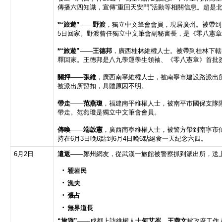
傳播六四知識，宣傳“重回天安門”活動等相關信息。趙是
*“
旅遊
”
——
野渡
，獨立中文筆會會員，現居廣州。被帶到廣
5日回家。野渡曾任獨立中文筆會副秘書長，是《零八憲
*“
旅遊
”
——
王德邦
，廣西桂林維權人士。被帶到桂林下轄的
釋回家。王德邦是八九學運學生領袖、《零八憲章》首批
關押
——
張維
，廣西南寧維權人士，被南寧市建設路派出
被派出所暫扣，具體原因不明。
帶走
——
范燕瓊
，福建南平維權人士，被南平市國保支隊
帶走。范燕瓊是獨立中文筆會會員。
傳喚
——
端啟憲
，廣西南寧維權人士，被警方帶到南寧市
持在6月3日晚6點到6月4日晚6點絕食一天紀念六四。
6月2日
遣返
——鄭州網友，從武漢一旅館被警察抓到派出所，送上往
翟岩民
漁夫
張占
無界道長
“
旅遊
”
——成都上訪維權人士
何艾岑、王蓉文
被政府工作