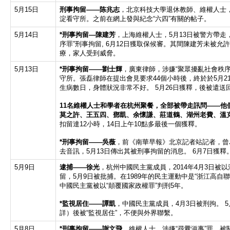
5月15日
刑事拘留——陈兆志
，北京科技大學退休教師、維權人士，
淀看守所。之前在網上發與紀念“六四”有關的帖子。
5月14日
*刑事拘留
—
陳建芳
，上海維權人士，5月13日被警方帶走
序罪”刑事拘留, 6月12日獲取保候審。其間陳建芳未被
療，家人受到威脅。
5月13日
*
刑事拘留
——
劉士輝
，廣東律師，涉嫌“聚眾擾亂社會秩
守所。張磊律師在提出會見要求44個小時後，終於於5月2
生病數日，身體狀況非常不好。 5月26日獲釋，後被遣送
11
名維權人士和學者在杭州聚餐，全部被帶走訊問
——他
莫之許、王五四、鄧凱、余懷謙、莊道鶴、湖州老費、溫
扣留達12小時，14日上午10點多最後一個獲釋。
*
刑事拘留
——
吳薇
，前《南華早報》北京記者站記者，曾
去音訊，5月13日傳出其被刑事拘留的消息。 6月7日獲釋
5月9日
逮捕
——
徐光
，杭州中國民主黨成員，2014年4月3日被以
留，5月9日被批捕。在1989年的民主運動中是“浙江高自聯
中國民主黨被以“顛覆國家政權罪”判刑5年。
*
監視居住
——
譚凱
，中國民主黨成員，4月3日被刑拘。 
詳）後被“監視居住”，不便與外界聯繫。
5月8日
*刑事拘留——謝文飛
，維權人士，涉嫌“尋釁滋事”罪，被