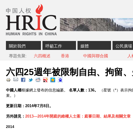
Skip to content
Skip to navigation
關於我們
呼籲工作
媒體
公民廣場
專題焦聚
六四概述
香港
中國與聯合國
人
六四25週年被限制自由、拘留
中國人權
根據網上發布的信息編纂。
名單人數：136。
（星號（*）表示
束。）
更新日期：2014年7月8日。
另外請見：
2013—2014年開庭的維權人士案：庭審日期、結果及相關文章
2014