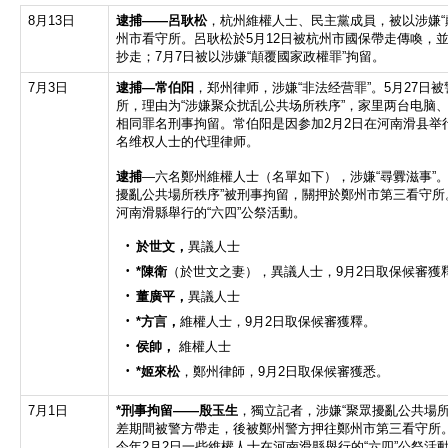
8月13日
逮捕——呂耿松
，杭州維權人士、民主黨成員，被以涉嫌“
州市看守所。呂耿松於5月12日被杭州市國保帶走傳喚，
抄走；7月7日被以涉嫌“顛覆國家政權罪”拘留。
7月3日
逮捕—常伯阳
，郑州律师，涉嫌“非法经营罪”。5月27日
所，理由为“涉嫌聚众扰乱公共场所秩序”，家里两台电脑、
相同罪名刑事拘留。常伯阳是因参加2月2日在河南滑县举
名维权人士的代理律师。
逮捕
—六名鄭州維權人士（名單如下），涉嫌“尋釁滋事”。之
擾亂公共場所秩序”被刑事拘留，關押於鄭州市第三看守所
河南滑縣舉行的“六四”公祭活動。
於世文，
異議人士
*陳衛
（於世文之妻），異議人士，9月2日取保候審獲
董廣平，
異議人士
*方言，
維權人士，9月2日取保候審獲釋。
侯帥，
維權人士
*姬來松
，鄭州律師，9月2日取保候審獲悉。
7月1日
*刑事拘留
——
殷玉生
，獨立記者，涉嫌“聚眾擾亂公共場所秩
差期間被警方帶走，後被鄭州警方押往鄭州市第三看守所。
今年2月2日一些維權人士在河南滑縣舉行的“六四”公祭活