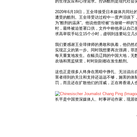
的生理反应和心理需求。控诉酷刑是现代社会
2020年6月19日，王全璋接受日本媒体共同
遭受的酷刑。王全璋受访过程中一度声泪俱下
为“酷刑的温床”。他说他曾经被“当做猪一样的
时，最终被迫签署口供，文件中称他承认自己
求高举双手站立15个小时，虚弱到连要站立几
我们要感谢王全璋律师的勇敢和执着，他仍然
实现正义的第一步。同时我想要再次强调，罪
每天重复地发生。在幅员辽阔的中国大地，无
农场和黑监狱里，时时刻刻都在发生酷刑。
这也正是很多人终身在黑暗中挣扎、无法说出
害者得到的关注和支持还远远不够，施害的体
罚，而且还在扩散他们的淫威，正在将香港人
长平是中国资深媒体人、时事评论作家，现居