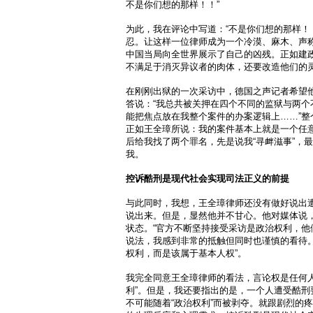
不是你们想的那样！！”
为此，我在评论中写道：“不是你们想的那样！
忍。让这样一位律师成为一个冷漠、麻木、声
中国当局向全世界展示了自己的凶残。正如建
不满足于消灭异议者的肉体，还要改造他们的
在刚刚出狱的一次采访中，德国之声记者希望
答说：“我总共被关押在四个不同的监狱与两个
能把焦点放在我整个案件的办案逻辑上……”整
正如王全璋所说：我的案件基本上就是一个任
后给我找了两个罪名，先是说我“寻衅滋事”，最
我。
控诉酷刑是现代社会实现司法正义的前提
与此同时，我想，王全璋律师还没有做好说出
说出来。但是，显然他并不甘心。他对媒体说
状态。“官方不断坚持接受采访是政治权利，他
说法，我感到非常的抵触但同时也谨慎的看待
权利，而是该属于基本人权”。
我完全同意王全璋律师的看法，言论权是任何人
利”。但是，我还要指出的是，一个人遭受酷刑
不可能随着“政治权利”而被剥夺。就跟剧烈的