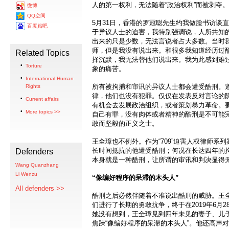
人的第一权利，无法随着“政治权利”而被剥夺。
微博
QQ空间
5月31日，香港的罗冠聪先生约我做脸书访谈
百度贴吧
于异议人士的迫害，我特别强调说，人所共知
出来的只是少数，无法言说者占大多数。当时
师，但是我没有说出来。和很多我知道经历过
Related Topics
择沉默，我无法替他们说出来。我为此感到难
Torture
象的痛苦。
International Human
所有被拘捕和审讯的异议人士都会遭受酷刑。
Rights
律，他们也没有犯罪。仅仅在发表反对言论的
Current affairs
有机会去发展政治组织，或者策划暴力革命。
More topics >>
自己有罪，没有肉体或者精神的酷刑是不可能
敢而坚毅的正义之士。
王全璋也不例外。作为“709”迫害人权律师系
长时间抵抗的他遭受酷刑；何况在长达四年的
Defenders
本身就是一种酷刑，让所谓的审讯和判决显得
Wang Quanzhang
Li Wenzu
“像编好程序的呆滞的木头人”
All defenders >>
酷刑之后必然伴随着不准说出酷刑的威胁。王
们进行了长期的勇敢抗争，终于在2019年6月
她没有想到，王全璋见到四年未见的妻子、儿
焦躁“像编好程序的呆滞的木头人”。他还高声