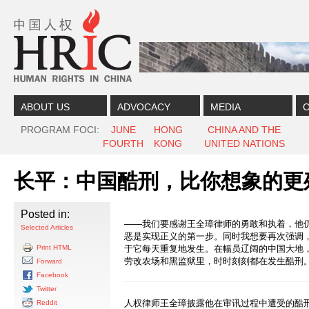
Skip to content
Skip to navigation
ABOUT US
ADVOCACY
MEDIA
C
PROGRAM FOCI
JUNE
HONG
CHINA AND THE
FOURTH
KONG
UNITED NATIONS
长平：中国酷刑，比你想象的更
Posted in:
——我们要感谢王全璋律师的勇敢和执着，他
Selected Articles
恶是实现正义的第一步。同时我想要再次强调
Print HTML
于它每天重复地发生。在幅员辽阔的中国大地
劳改农场和黑监狱里，时时刻刻都在发生酷刑
Forward
Facebook
Twitter
人权律师王全璋披露他在审讯过程中遭受的酷
Reddit