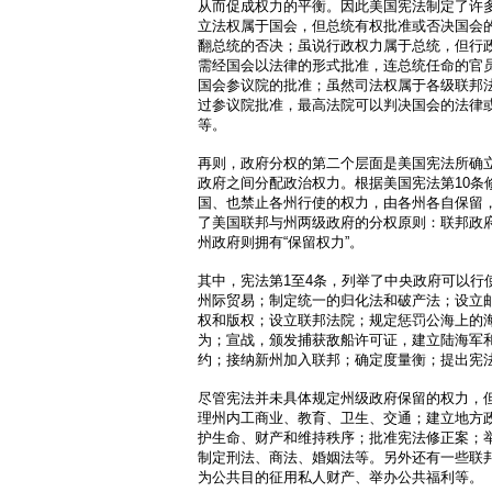
从而促成权力的平衡。因此美国宪法制定了许
立法权属于国会，但总统有权批准或否决国会的
翻总统的否决；虽说行政权力属于总统，但行
需经国会以法律的形式批准，连总统任命的官
国会参议院的批准；虽然司法权属于各级联邦
过参议院批准，最高法院可以判决国会的法律
等。
再则，政府分权的第二个层面是美国宪法所确
政府之间分配政治权力。根据美国宪法第10条
国、也禁止各州行使的权力，由各州各自保留，
了美国联邦与州两级政府的分权原则：联邦政府
州政府则拥有“保留权力”。
其中，宪法第1至4条，列举了中央政府可以行
州际贸易；制定统一的归化法和破产法；设立
权和版权；设立联邦法院；规定惩罚公海上的
为；宣战，颁发捕获敌船许可证，建立陆海军
约；接纳新州加入联邦；确定度量衡；提出宪
尽管宪法并未具体规定州级政府保留的权力，
理州内工商业、教育、卫生、交通；建立地方
护生命、财产和维持秩序；批准宪法修正案；
制定刑法、商法、婚姻法等。另外还有一些联
为公共目的征用私人财产、举办公共福利等。