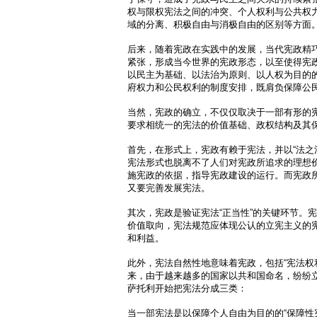
权与限权宪法之间的冲突、个人权利与公共权
域的分离、积极自由与消极自由的区别等方面
后来，随着宪政在实践中的发展，当代宪政精
紧张，形成当今世界的宪政形态，以至使得宪
以民主为基础、以法治为原则、以人权为目的
府权力和公民权利的制度安排，既肩负保障公
当然，宪政的确立，不仅仅取决于一部有形的
要求相统一的宪法的价值基础、政权结构及其
首先，在形式上，宪政有赖于宪法，并以“法之
宪法形式也脱离不了人们对宪政所追求的理想
施宪政的依据，指导宪政建设的运行。而宪政
又要完善发展宪法。
其次，宪政是验证宪法“正当性”的关键环节。宪
价值取向，宪法规范应体现公认的立宪主义的
和利益。
此外，宪法自然性地意味着宪政，包括“宪法权利
来，由于越来越多的国家以共和国命名，纷纷
萨托利开始把宪法分成三类：
当一部宪法是以保障个人自由为目的的“保障性