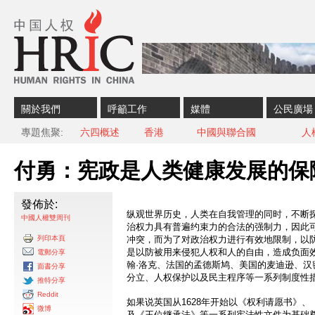
Skip to content
Skip to navigation
關於我們
呼籲工作
媒體
公民廣場
專題焦聚
六四概述
香港
中國與聯合國
人
付勇：宪政是人类健康发展的保
發佈於:
纵观世界历史，人类在自我管理的同时，不断
中國人權雙周刊
治权力具有普遍约束力的合法的强制力，因此
列印本頁
冲突，而为了对政治权力进行有效地限制，以
是以防被用来侵犯人权和人的自由，造成负面
電郵分享
翰·洛克、法国的孟德斯鸠、美国的麦迪逊、汉
面書分享
分立、人权保护以及民主程序等一系列制度性
推特分享
Reddit
如果说英国从1628年开始以《权利请愿书》
微博
及《王位继承法》等一系列宪法性文件为基础