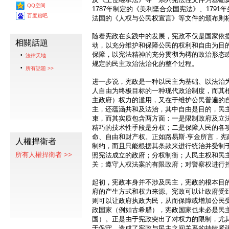
QQ空间
1787年制定的《美利坚合众国宪法》、1791
百度贴吧
法国的《人权与公民权宣言》等文件的颁布则
随着宪政在实践中的发展，宪政不仅是国家依
相關話題
动，以充分维护和保障公民的权利和自由为目
保障，以宪法精神的充分贯彻为樗的政治形态
法律天地
规定的民主政治法治化的整个过程。
所有話題 >>
进一步说，宪政是一种以民主为基础、以法治
人自由为终极目标的一种现代政治制度，而其
主政府）权力的滥用，又在于维护公民普遍的
主，还蕴涵共和及法治，其中自由是目的，民
束，而其实质包含两方面：一是限制政府及立
精巧的技术性手段是分权；二是保障人民的各
命、自由和财产权。正如路易斯·亨金所言，宪
人權捍衛者
制约，而且只能根据其条款来进行统治并受制于
所有人權捍衛者 >>
照宪法成立的政府；分权制衡；人民主权和民
关；遵守人权法案的有限政府；对警察权进行
起初，宪政本身并不涉及民主，宪政的根本目
府的产生方式和权力来源。宪政可以让政府受
则可以让政府执政为民，从而保障或增加公民
政国家（例如古希腊），宪政国家也未必是民
国）。正是由于宪政突出了对权力的限制，尤
于保守，造成了宪政与民主之间关系的持续紧