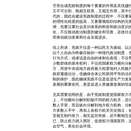
尽管合成宪政制度的每个要素的作用及其优越
又不可分割，既相互联系，又相互作用，其中
代的，因此在建设宪政制度的过程中，不仅要
的理性化程度的提高，又要重视组织结构的完
调，也要注重社会意识体系的构造和政治意识
化，不仅推动政治制度的健全和完善，还使社
而推动政治发展和社会全面进步。
综上所述，宪政不仅是一种以民主为基础、以
以个人自由为终极目标的一种现代政治制度，
行为方式，或者说是自由的体制化表现；不仅
少数群体的基本权利；不仅把国家权力横向分
方，而使中央或地方政府最大程度地对人民敞
政府遵循法治，也确保全体公民获得平等的法
制的保护，因此确保宪政不仅是促进生产力发
发展的重要依托，更是促进人类健康发展的坦
尤其需要说明的是，由于宪政制度使国家权力
上，不但横向分解到职能不同的权力机关，还
数人手里，而且纵向分解到地方权力机构，分
方多数人手中，再加上各权力机关完全独立，
至相互制约有力，相互监控有效，还不断相互
已，防止权力踏入禁区，促使权力强国富民，
会空气，美化社会环境。