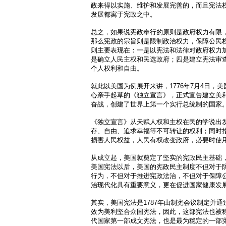
政来得以实施、维护和发展完善的，而且宪法
发展都寓于宪政之中。
总之，如果说宪政奉行的原则是政府权力有限
那么宪政的宗旨则是限制政治权力，保障公民
则主要表现在：一是以宪法和法律对政府权力
是确立人民主权和民选政府；四是建立宪法审
个人权利和自由。
就此以美国为例展开来讲，1776年7月4日，
心亲手起草的《独立宣言》，正式宣告建立美
奋战，创建了世界上第一个实行总统制的国家
《独立宣言》从天赋人权和主权在民的学说出
存、自由、追求幸福等不可转让的权利；同时
损害人民权益，人民有权改变政府，必要时使
从成立起，美国就奠定了坚实的宪政民主基础，
美国宪法以后，美国的宪政民主制度不但对于
行为，不但对于推进宪政法治，不但对于保障
治现代化具有重要意义，更在促进国家健康发
其实，美国宪法是1787年由制宪会议制定并通
效为美利坚合众国宪法，因此，这部宪法也被称为
代国家第一部成文宪法，也是最为稳定的一部