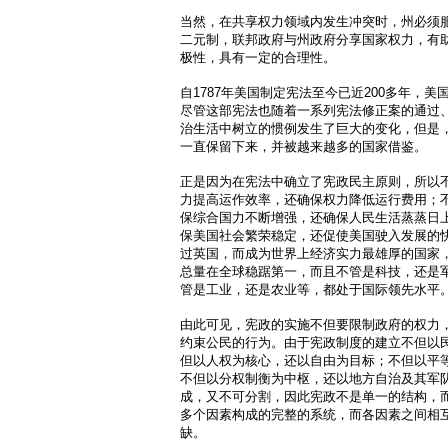
当然，在共享权力领域内发生冲突时，州必须
二元制，联邦政府与州政府分享国家权力，有
极性，具有一定的合理性。
自1787年美国制定宪法至今已近200多年，
尽管这部宪法也随着一系列宪法修正案的通过
治生活中树立的惯例发生了巨大的变化，但是
一直保留下来，并被越来越多的国家借鉴。
正是因为在宪法中确立了宪政民主原则，所以
力提高运作效率，还确保权力降低运行费用；
保综合国力不断增强，还确保人民生活蒸蒸日
保美国社会繁荣稳定，还促使美国驶入发展的快
过英国，而成为世界上经济实力最雄厚的国家
总量在全球稳踞第一，而且不管是科技，还是
管是工业，还是农业等，都处于国际领先水平
由此可见，宪政的实施不但要限制政府的权力
约束公民的行为。由于宪政制度的建立不但以
但以人权为核心，还以自由为目标；不但以平
不但以分权制衡为中枢，还以地方自治及其军
成，又不可分割，因此宪政不是单一的结构，
多个因素构成的完整的系统，而各因素之间相
缺。