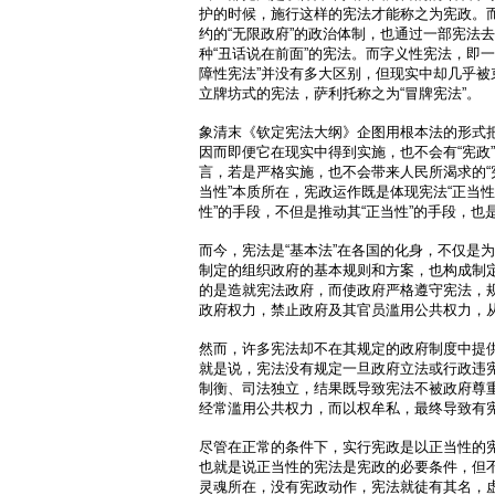
护的时候，施行这样的宪法才能称之为宪政。
约的“无限政府”的政治体制，也通过一部宪法
种“丑话说在前面”的宪法。而字义性宪法，即
障性宪法”并没有多大区别，但现实中却几乎被
立牌坊式的宪法，萨利托称之为“冒牌宪法”。
象清末《钦定宪法大纲》企图用根本法的形式
因而即便它在现实中得到实施，也不会有“宪政”
言，若是严格实施，也不会带来人民所渴求的“
当性”本质所在，宪政运作既是体现宪法“正当性
性”的手段，不但是推动其“正当性”的手段，也
而今，宪法是“基本法”在各国的化身，不仅是为
制定的组织政府的基本规则和方案，也构成制
的是造就宪法政府，而使政府严格遵守宪法，
政府权力，禁止政府及其官员滥用公共权力，
然而，许多宪法却不在其规定的政府制度中提供
就是说，宪法没有规定一旦政府立法或行政违
制衡、司法独立，结果既导致宪法不被政府尊
经常滥用公共权力，而以权牟私，最终导致有
尽管在正常的条件下，实行宪政是以正当性的
也就是说正当性的宪法是宪政的必要条件，但
灵魂所在，没有宪政动作，宪法就徒有其名，