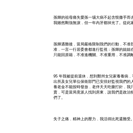
孫輝的祖母痛失愛孫一埸大病不起含恨撒手而
我雖然剛強無淚﹐但一年內牙都掉光了。從此
孫輝遇難後﹐當局嚴格限制我們的行動﹐不准
准﹐一言一行居委會都進行監視﹔孫輝的姐姐
只能回原籍﹐不准進機關、不准重用﹐不准調
95 年我被提前退休﹐想到鄭州女兒家養養病
出所及女兒單位保衛部門已安排好監視我們的
養老金不能按時發放﹐老伴天天吃藥打針﹐我
賣﹐可是當局竟派人找到房東﹐說我們是政治
們了。
失子之痛﹐精神上的壓力﹐我活得比死還難受