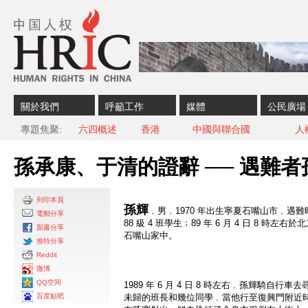
Skip to content
Skip to navigation
關於我們
呼籲工作
媒體
公民廣場
專題焦聚
六四概述
香港
中國與聯合國
人
孫承康、于清的證辭 ── 遇難
列印本頁
孫輝
﹐男﹐1970 年出生寧夏石嘴山市﹐遇難
電郵分享
88 級 4 班學生﹔89 年 6 月 4 日 8 
面書分享
石嘴山家中。
推特分享
Reddit
微博
QQ空间
1989 年 6 月 4 日 8 時左右﹐孫輝騎自行
百度贴吧
未歸的班長和幾位同學﹐當他行至復興門附近