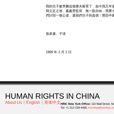
我的兒子被李鵬這個屠夫殺害了﹐如今我又年
我立足之地﹐處處受監視﹐無一點自由﹐我要
們討回一個公道﹐還我們兒子的血債﹗懲罰中
孫承康、于清
1999 年 2 月 2 日
HUMAN RIGHTS IN CHINA
About Us
English
简体中文
HRIC New York Office:
110 Wall Street, N
Tel: +1 212-239-4495,
hrichina@hrichina.or