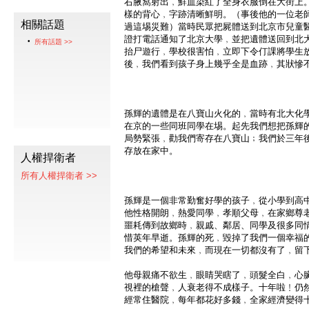
右腋窩射出﹐鮮血染紅了全身衣服倒在大街上。
樣的背心﹐字跡清晰鮮明。（事後他的一位老
相關話題
過這埸災難）當時民眾把屍體送到北京市兒童
證打電話通知了北京大學﹐並把遺體送回到北
所有話題 >>
抬尸遊行﹐學校很害怕﹐立即下令仃課將學生
後﹐我們看到孩子身上幾乎全是血跡﹐其狀慘
孫輝的遺體是在八寶山火化的﹐當時有北大化
在京的一些同班同學在埸。起先我們想把孫輝
局勢緊張﹐勸我們寄存在八寶山﹔我們於三年
存放在家中。
人權捍衛者
所有人權捍衛者 >>
孫輝是一個非常勤奮好學的孩子﹐從小學到高
他性格開朗﹐熱愛同學﹐孝順父母﹐在家鄉尊
噩耗傳到故鄉時﹐親戚、鄰居、同學及很多同
惜英年早逝。孫輝的死﹐毀掉了我們一個幸福
我們的希望和未來﹐而現在一切都沒有了﹐留
他母親痛不欲生﹐眼睛哭瞎了﹐頭髮全白﹐心
視裡的槍聲﹐人衰老得不成樣子。十年啦﹗仍
經常住醫院﹐每年都花好多錢﹐全家經濟變得