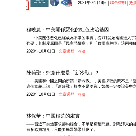
2021年02月18日
聯合聲明
政
程曉農：中美關係惡化的紅色政治基因
——中美關係惡化已經成為不爭的事實，從7月開始兩國進入
強硬，其制度原因是「民主恐懼症」和「政權虛胖症」這兩種
2020年10月01日
文章選登
評論
陳翰聖：究竟什麼是「新冷戰」？
——美國和中國之間的所謂「新冷戰」，美國採取的既不是「
這個意義上講，「新冷戰」根本不是冷戰，如果一定要說美中
2020年10月01日
文章選登
評論
林保華：中國糧荒的虛實
——習近平突然要求節約糧食，不單是糧荒問題。對毛澤東的
有多餘買糧食，只能要民眾勒緊肚皮了。