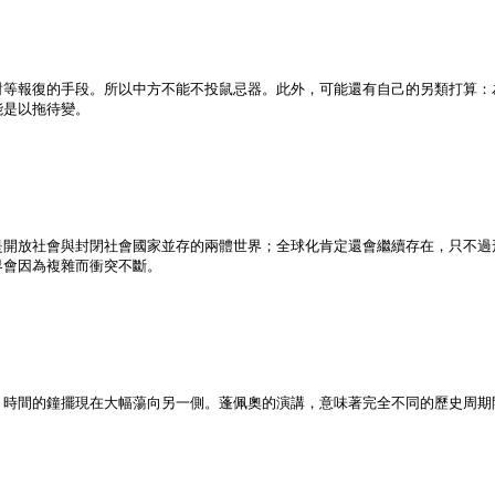
對等報復的手段。所以中方不能不投鼠忌器。此外，可能還有自己的另類打算：
能是以拖待變。
是開放社會與封閉社會國家並存的兩體世界；全球化肯定還會繼續存在，只不過
界會因為複雜而衝突不斷。
，時間的鐘擺現在大幅蕩向另一側。蓬佩奧的演講，意味著完全不同的歷史周期