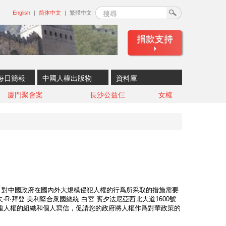
搜尋
English
简体中文
繁體中文
捐款支持
每日簡報
中國人權出版物
資料庫
廈門聚會案
長沙公益仨
女權
「對中國政府在國內外大規模侵犯人權的行爲所采取的措施需要
·R·拜登 美利堅合衆國總統 白宮 賓夕法尼亞西北大道1600號
國尊重人權的組織和個人寫信，促請您的政府將人權作爲對華政策的