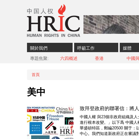
Skip to content
Skip to navigation
關於我們
呼籲工作
媒體
專題焦聚
六四概述
香港
中國
首頁
您在這裡
美中
致拜登政府的聯署信：將
中國人權 與23個非政府組織及
進行根本改變。」以下爲 中國人權 
華盛頓特區，郵編20500 關
中心。我們知道新政府正在審議對華