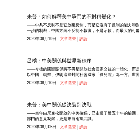
未普：如何解釋美中爭鬥的不對稱變化？
——中共不反制不是它放棄反制，而是它沒有了反制的能力和
一步的制裁，中國方面不反制不報復，不是示軟，而最大的可
2020年08月19日
文章選登
評論
呂樸：中美關係與世界新秩序
——今後的國際關係將不再是開放社會國家交往的一體化，而
以中國、朝鮮、伊朗這些封閉社會國家「孤兒院」為一方。世
2020年08月10日
文章選登
評論
未普：美中關係從決裂到決戰
——當年由尼克松開啟的中美接觸，已走過了近五十年的輪回
部門的意見凝聚，更是來自兩黨共識。
2020年08月05日
文章選登
評論