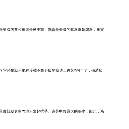
是美國的共和黨還是民主黨，無論是美國的鷹派還是鴿派，事實
？它恐怕就只能在冷戰不斷升級的軌道上再苦撐4年了；倘若如
且會鼓勵更多內地人奮起抗爭。這是中共最大的噩夢，因此，為