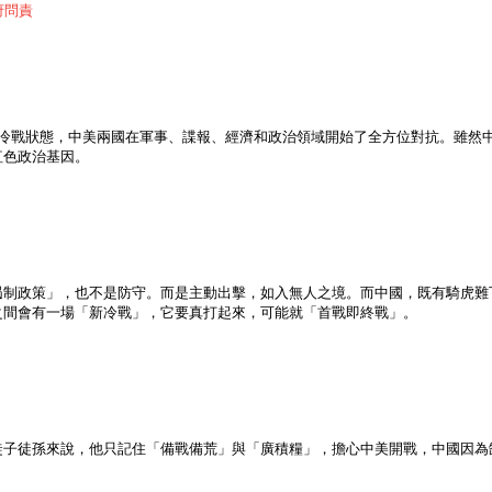
府問責
了冷戰狀態，中美兩國在軍事、諜報、經濟和政治領域開始了全方位對抗。雖然
紅色政治基因。
遏制政策」，也不是防守。而是主動出擊，如入無人之境。而中國，既有騎虎難
之間會有一場「新冷戰」，它要真打起來，可能就「首戰即終戰」。
徒子徒孫來說，他只記住「備戰備荒」與「廣積糧」，擔心中美開戰，中國因為