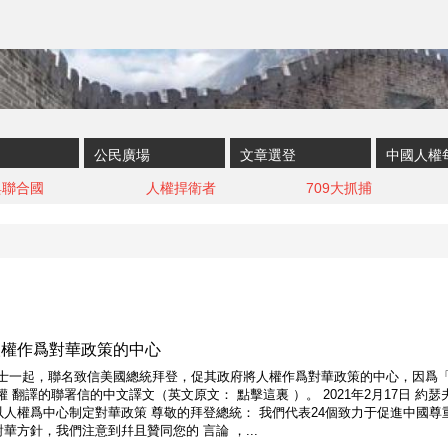
公民廣場
文章選登
中國人權
與聯合國
人權捍衛者
709大抓捕
人權作爲對華政策的中心
人士一起，聯名致信美國總統拜登，促其政府將人權作爲對華政策的中心，因爲
翻譯的聯署信的中文譯文（英文原文： 點擊這裏 ）。 2021年2月17日 約瑟夫
于：以人權爲中心制定對華政策 尊敬的拜登總統： 我們代表24個致力于促進中
方針，我們注意到幷且贊同您的 言論 ，...