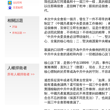
我也認為它同遵義和十一屆三中一樣，真的都
QQ空间
以往那兩個會，是扭轉了乾坤；眼前的這個會
百度贴吧
代。
本次中央全會前一個月，發生了一件不尋常的事
相關話題
制定了《中國共產黨中央委員會工作條例》；兩
評論
這個條例，宣佈它立即生效施行。這是什麼意
必須照此開會，不得有誤！不得有誤的精華，
所有話題 >>
「中共中央委員會必須帶頭做到」：「一，堅
心、全黨的核心地位；二，堅決維護黨中央權
黨媒的口頭禪一經提升為中共中央條例的明文
中共中央全會的過程和內容：一切都請核心說
核心說了算，是鄧小平在1989年「六四」事
漸漸傳開，直到上了《鄧選》。現在，天之大
人權捍衛者
核心體制終於昇華成為中共中央的守則，不容
所有人權捍衛者 >>
遙想長征當年或者毛澤東去世當年，「如果」
能有遵義會議嗎？還可能有十一屆三中全會嗎
實踐檢驗的中共中央委員會工作條例，由於永
制，中國共產黨應該從此不再需要糾錯機制了
念念不忘的那個《保護不同意見法》了。也就
一屆三中全會那種會議了。