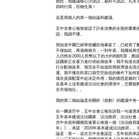
因此，我建議核心少說話，最好不說話。孔夫
四時行焉，百物生焉！
這是我個人的第一個結論和建議。
五中全會公報無疑說了許多深奧的全面的重要
認：我讀不懂。
我知道中國已經舉世矚目地暴富了，已經有了
不僅如此，再過兩個月，一到年底，我國就再
入仍然在2000人民幣以下的大約8億民眾，
說國家正在著力進行供給側改革；我不知道在
行分配側改革。我完全不知道民營經濟過去現
運。我不懂在民眾口袋空空如也的條件下如何
場在資源配置中起決定作用；我的困惑是聽到
在基本上沒有建成法治社會的環境中，怎麼能
全市場地位」。
我的第二個結論是在關於《規劃》的建議中有
在一團迷茫中，五中全會公報告訴我一句連愚
五年基本建成法治國家、法治政府、法治社會」！
共中央就和國務院連署公佈過一個《法治政府建設實
年）》，承諾「2020年基本建成法治政府」
論是：第一，這次五中全會認定，五年前的承