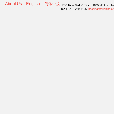
About Us
English
简体中文
HRIC New York Office:
110 Wall Street, N
Tel: +1 212-239-4495,
hrichina@hrichina.or