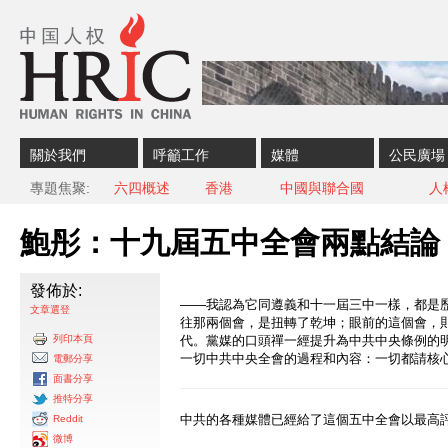
Skip to content
Skip to navigation
關於我們
呼籲工作
媒體
公民廣場
專題焦聚
六四概述
香港
中國與聯合國
人
鮑彤：十九屆五中全會兩點結論
發佈於:
——我認為它同遵義和十一屆三中一樣，都是
文章選登
往那兩個會，是扭轉了乾坤；眼前的這個會，
列印本頁
代。黨媒的口頭禪一經提升為中共中央條例的
一切中共中央全會的過程和內容：一切都請核心
電郵分享
面書分享
推特分享
中共的各種媒體已經給了這個五中全會以最高
Reddit
微博