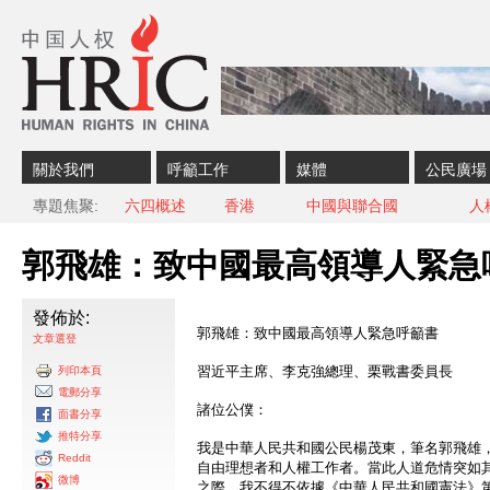
Skip to content
Skip to navigation
關於我們
呼籲工作
媒體
公民廣場
專題焦聚
六四概述
香港
中國與聯合國
人
郭飛雄：致中國最高領導人緊急
發佈於:
郭飛雄：致中國最高領導人緊急呼籲書
文章選登
習近平主席、李克強總理、栗戰書委員長
列印本頁
電郵分享
諸位公僕：
面書分享
推特分享
我是中華人民共和國公民楊茂東，筆名郭飛雄
Reddit
自由理想者和人權工作者。當此人道危情突如
微博
之際，我不得不依據《中華人民共和國憲法》