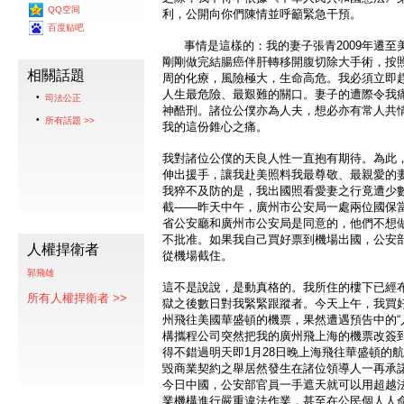
QQ空间
利，公開向你們陳情並呼籲緊急干預。
百度贴吧
事情是這樣的：我的妻子張青2009年遷至美
剛剛做完結腸癌伴肝轉移開腹切除大手術，按照
相關話題
周的化療，風險極大，生命高危。我必須立即
人生最危險、最艱難的關口。妻子的遭際令我
司法公正
神酷刑。諸位公僕亦為人夫，想必亦有常人共
所有話題 >>
我的這份錐心之痛。
我對諸位公僕的天良人性一直抱有期待。為此
伸出援手，讓我赴美照料我最尊敬、最親愛的
我猝不及防的是，我出國照看愛妻之行竟遭少
截——昨天中午，廣州市公安局一處兩位國保
省公安廳和廣州市公安局是同意的，他們不想
不批准。如果我自己買好票到機場出國，公安
人權捍衛者
從機場截住。
郭飛雄
這不是說說，是動真格的。我所住的樓下已經
所有人權捍衛者 >>
獄之後數日對我緊緊跟蹤者。今天上午，我買好了
州飛往美國華盛頓的機票，果然遭遇預告中的“人
構攜程公司突然把我的廣州飛上海的機票改簽到
得不錯過明天即1月28日晚上海飛往華盛頓的
毀商業契約之舉居然發生在諸位領導人一再承諾
今日中國，公安部官員一手遮天就可以用超越
業機構進行嚴重違法作業，甚至在公民個人人