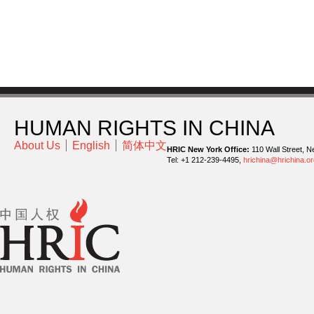
HUMAN RIGHTS IN CHINA
About Us
English
简体中文
HRIC New York Office:
110 Wall Street, N
Tel: +1 212-239-4495,
hrichina@hrichina.or