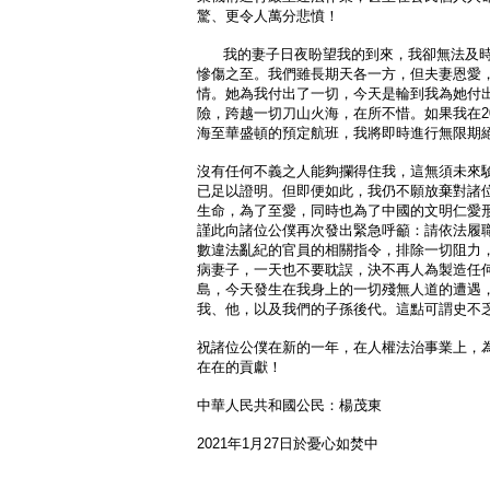
驚、更令人萬分悲憤！
我的妻子日夜盼望我的到來，我卻無法及時
慘傷之至。我們雖長期天各一方，但夫妻恩愛
情。她為我付出了一切，今天是輪到我為她付
險，跨越一切刀山火海，在所不惜。如果我在20
海至華盛頓的預定航班，我將即時進行無限期
沒有任何不義之人能夠攔得住我，這無須未來
已足以證明。但即便如此，我仍不願放棄對諸
生命，為了至愛，同時也為了中國的文明仁愛
謹此向諸位公僕再次發出緊急呼籲：請依法履
數違法亂紀的官員的相關指令，排除一切阻力
病妻子，一天也不要耽誤，決不再人為製造任
島，今天發生在我身上的一切殘無人道的遭遇
我、他，以及我們的子孫後代。這點可謂史不
祝諸位公僕在新的一年，在人權法治事業上，
在在的貢獻！
中華人民共和國公民：楊茂東
2021年1月27日於憂心如焚中