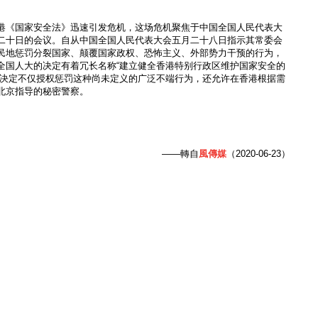
港《国家安全法》迅速引发危机，这场危机聚焦于中国全国人民代表大
二十日的会议。自从中国全国人民代表大会五月二十八日指示其常委会
民地惩罚分裂国家、颠覆国家政权、恐怖主义、外部势力干预的行为，
全国人大的决定有着冗长名称“建立健全香港特别行政区维护国家安全的
个决定不仅授权惩罚这种尚未定义的广泛不端行为，还允许在香港根据需
北京指导的秘密警察。
——轉自
風傳媒
（2020-06-23）