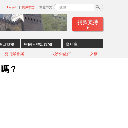
搜尋
English
简体中文
繁體中文
捐款支持
每日簡報
中國人權出版物
資料庫
廈門聚會案
長沙公益仨
女權
」嗎？