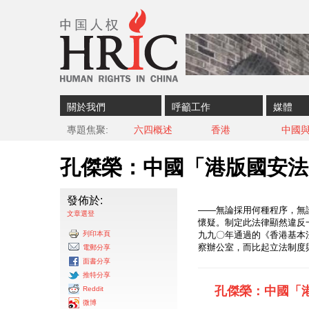
Skip to content
Skip to navigation
關於我們
呼籲工作
媒體
專題焦聚
六四概述
香港
中國
孔傑榮：中國「港版國安法
發佈於:
——無論採用何種程序，無
文章選登
懷疑。制定此法律顯然違反
列印本頁
九九〇年通過的《香港基本
察辦公室，而比起立法制度
電郵分享
面書分享
推特分享
孔傑榮：中國「
Reddit
微博