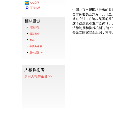
QQ空间
百度贴吧
中国北京当局即将推出的香
会常务委员会六月十八日至
通过立法，在这块英国前殖
相關話題
这个议题就引发广泛讨论。
司法評述
法律制度和执行机制”，这
要设立国家安全组织，亦即
國家安全
香港
……
中國共產黨
所有話題 >>
人權捍衛者
所有人權捍衛者 >>