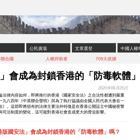
公民廣場
文章選登
中國人權
與聯合國
人權捍衛者
709大抓捕
」會成為封鎖香港的「防毒軟體
2020年06月25日
論法律內容如何，即將推行的香港《國家安全法》之合法性都遭到嚴重
一九八四年《中英聯合聲明》與為了執行協議由全國人民代表大會在一
法》。這部即將頒布的法律主要法外特徵是在香港公開設立中國秘密警
與司法制度的變化，這可能對香港社會造成更大的脅迫影響。
港版國安法」會成為封鎖香港的「防毒軟體」嗎？