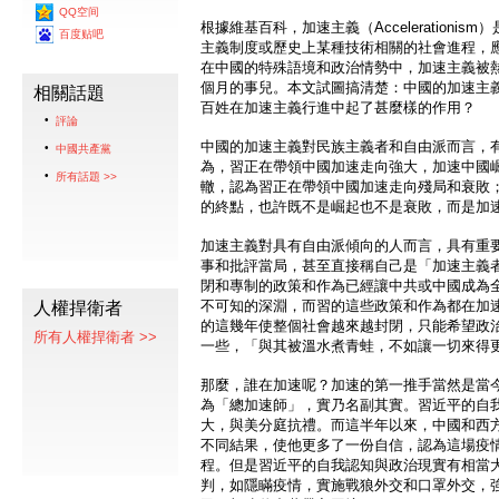
QQ空间
根據維基百科，加速主義（Accelerationi
百度贴吧
主義制度或歷史上某種技術相關的社會進程，
在中國的特殊語境和政治情勢中，加速主義被
個月的事兒。本文試圖搞清楚：中國的加速主
相關話題
百姓在加速主義行進中起了甚麼樣的作用？
評論
中國的加速主義對民族主義者和自由派而言，
中國共產黨
為，習正在帶領中國加速走向強大，加速中國
所有話題 >>
轍，認為習正在帶領中國加速走向殘局和衰敗
的終點，也許既不是崛起也不是衰敗，而是加
加速主義對具有自由派傾向的人而言，具有重
事和批評當局，甚至直接稱自己是「加速主義
閉和專制的政策和作為已經讓中共或中國成為
不可知的深淵，而習的這些政策和作為都在加
人權捍衛者
的這幾年使整個社會越來越封閉，只能希望政
所有人權捍衛者 >>
一些，「與其被溫水煮青蛙，不如讓一切來得
那麼，誰在加速呢？加速的第一推手當然是當
為「總加速師」，實乃名副其實。習近平的自
大，與美分庭抗禮。而這半年以來，中國和西
不同結果，使他更多了一份自信，認為這場疫
程。但是習近平的自我認知與政治現實有相當
判，如隱瞞疫情，實施戰狼外交和口罩外交，