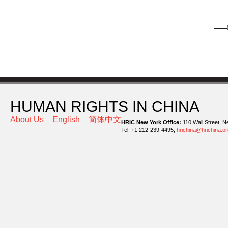
——
HUMAN RIGHTS IN CHINA
About Us
English
简体中文
HRIC New York Office:
110 Wall Street, N
Tel: +1 212-239-4495,
hrichina@hrichina.or