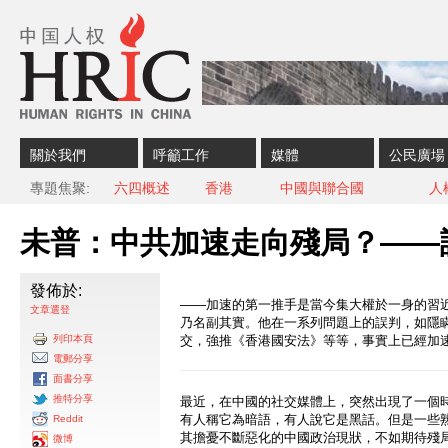
Skip to content
Skip to navigation
關於我們
呼籲工作
媒體
公民廣場
專題焦聚
六四概述
香港
中國與聯合國
人
未普：中共加速走向殘局？——
發佈於:
——加速的第一推手是當今集大權於一身的習
文章選登
乃名副其實。他在一系列問題上的誤判，如隱
列印本頁
交，強推《香港國安法》等等，事實上已經加
電郵分享
面書分享
推特分享
最近，在中國的社交媒體上，突然出現了一個
有人稱它為暗語，有人說它是黑話。但是一些
Reddit
其擔憂不斷惡化的中國政治現狀，不如期待殘
微博