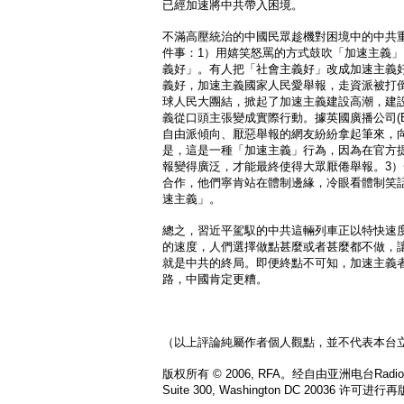
已經加速將中共帶入困境。
不滿高壓統治的中國民眾趁機對困境中的中共
件事：1）用嬉笑怒罵的方式鼓吹「加速主義
義好」。有人把「社會主義好」改成加速主義
義好，加速主義國家人民愛舉報，走資派被打
球人民大團結，掀起了加速主義建設高潮，建
義從口頭主張變成實際行動。據英國廣播公司(B
自由派傾向、厭惡舉報的網友紛紛拿起筆來，
是，這是一種「加速主義」行為，因為在官方
報變得廣泛，才能最終使得大眾厭倦舉報。3
合作，他們寧肯站在體制邊緣，冷眼看體制笑
速主義」。
總之，習近平駕馭的中共這輛列車正以特快速
的速度，人們選擇做點甚麼或者甚麼都不做，
就是中共的終局。即便終點不可知，加速主義
路，中國肯定更糟。
（以上評論純屬作者個人觀點，並不代表本台
版权所有 © 2006, RFA。经自由亚洲电台Radio Free
Suite 300, Washington DC 20036 许可进行