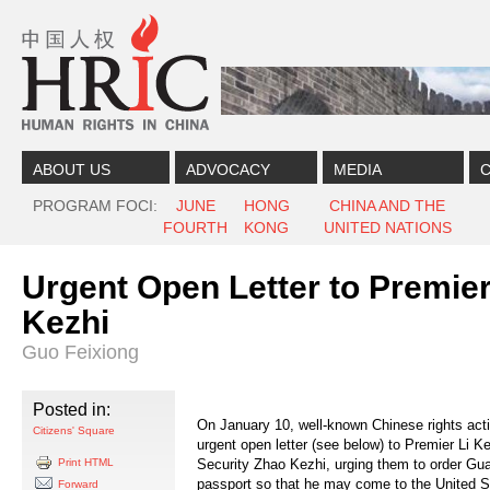
Skip to content
Skip to navigation
ABOUT US
ADVOCACY
MEDIA
C
PROGRAM FOCI
JUNE
HONG
CHINA AND THE
FOURTH
KONG
UNITED NATIONS
Urgent Open Letter to Premier
Kezhi
Guo Feixiong
Posted in:
On January 10, well-known Chinese rights act
Citizens' Square
urgent open letter (see below) to Premier Li K
Print HTML
Security Zhao Kezhi, urging them to order Gua
passport so that he may come to the United St
Forward