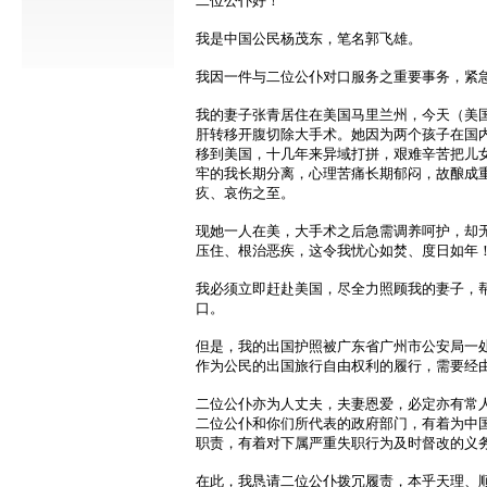
二位公仆好！
我是中国公民杨茂东，笔名郭飞雄。
我因一件与二位公仆对口服务之重要事务，紧
我的妻子张青居住在美国马里兰州，今天（美国
肝转移开腹切除大手术。她因为两个孩子在国内
移到美国，十几年来异域打拼，艰难辛苦把儿
牢的我长期分离，心理苦痛长期郁闷，故酿成
疚、哀伤之至。
现她一人在美，大手术之后急需调养呵护，却
压住、根治恶疾，这令我忧心如焚、度日如年
我必须立即赶赴美国，尽全力照顾我的妻子，
口。
但是，我的出国护照被广东省广州市公安局一
作为公民的出国旅行自由权利的履行，需要经
二位公仆亦为人丈夫，夫妻恩爱，必定亦有常
二位公仆和你们所代表的政府部门，有着为中
职责，有着对下属严重失职行为及时督改的义
在此，我恳请二位公仆拨冗履责，本乎天理、