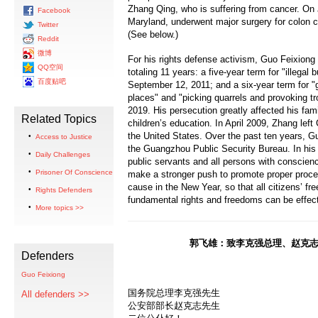
Zhang Qing, who is suffering from cancer. On 
Facebook
Maryland, underwent major surgery for colon c
Twitter
(See below.)
Reddit
微博
For his rights defense activism, Guo Feixiong
QQ空间
totaling 11 years: a five-year term for "illegal
百度贴吧
September 12, 2011; and a six-year term for "g
places" and "picking quarrels and provoking t
2019. His persecution greatly affected his famil
Related Topics
children’s education. In April 2009, Zhang left 
the United States. Over the past ten years, G
Access to Justice
the Guangzhou Public Security Bureau. In his l
Daily Challenges
public servants and all persons with conscien
Prisoner Of Conscience
make a stronger push to promote proper proce
cause in the New Year, so that all citizens’ fr
Rights Defenders
fundamental rights and freedoms can be effect
More topics >>
郭飞雄：致李克强总理、赵克
Defenders
Guo Feixiong
国务院总理李克强先生
All defenders >>
公安部部长赵克志先生