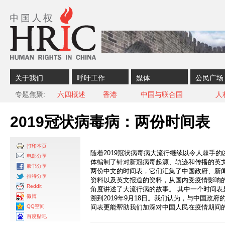
Skip to content
Skip to navigation
关于我们
呼吁工作
媒体
公民广场
专题焦聚
六四概述
香港
中国与联合国
人
2019冠状病毒病：两份时间表
打印本页
随着2019冠状病毒病大流行继续以令人棘手
电邮分享
体编制了针对新冠病毒起源、轨迹和传播的英文
脸书分享
两份中文的时间表，它们汇集了中国政府、新
推特分享
资料以及英文报道的资料，从国内受疫情影响
Reddit
角度讲述了大流行病的故事。 其中一个时间表
微博
溯到2019年9月18日。我们认为，与中国政
QQ空间
间表更能帮助我们加深对中国人民在疫情期间
百度贴吧