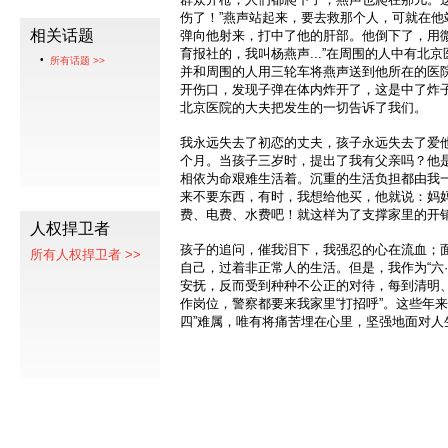
伤了！”燕声站起来，要去救那个人，可就在他
相关话题
弹向他射来，打中了他的肝部。他倒下了，用微
育报社的，我叫杨燕声...”在周围的人中有北
所有话题 >>
并和周围的人用三轮车将燕声送到他所在的医
开伤口，发现子弹在体内炸开了，这是中了炸
北京医院的大夫把发生的一切告诉了我们。
我永远失去了初恋的丈夫，孩子永远失去了爱
个月。当孩子三岁时，提出了我有父亲吗？他
相依为命艰难生活着。沉重的生活负担都由我
来不要东西，有时，我想给他买，他就说：妈
费、电费、水费吧！就这样为了支撑家里的开
人权捍卫者
孩子的追问，催我泪下，我强忍的心在流血；
所有人权捍卫者 >>
自己，过着非正常人的生活。但是，我作为“六
安抚，反而受到种种不公正的对待，每到清明、“
作岗位，警察都要来我家里“打招呼”。这些年来
四”难属，唯有将痛苦埋在心里，坚强地面对人