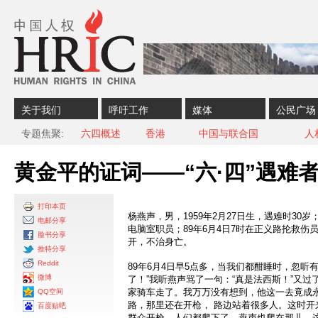
Skip to content
Skip to navigation
关于我们
呼吁工作
媒体
公民广场
专题焦聚
六四概述
香港
中国与联合国
人
黄金平的证词——“六·四”遇难
打印本页
杨燕声，男，1959年2月27日生，遇难时30
电邮分享
电脑室职员；89年6月4日7时在正义路抡救
脸书分享
开，不治身亡。
推特分享
Reddit
89年6月4日早5点多，当我们都酣睡时，忽听
微博
了！”我听燕声骂了一句：“真是法西斯！”又
家骑车走了。我万万没有想到，他这一去竟成
QQ空间
路，那里还在开枪， 路边站着很多人。这时开
百度贴吧
群众开枪，人们都爬下了，燕声也爬在那儿。这