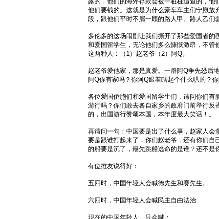
露的，他们的海外存款会被一桩桩追查的，他
他们要钱的。这就是为什么豪车车主们宁愿放
段，跟他们平时不屑一顾的路人甲、路人乙们
多伦多的这场闹剧让我们撕开了那些爱国者的
和爱国留学生，无论他们多么慷慨激昂，不管
这两种人：（1）赵老爷（2）阿Q。
赵老爷爱他家，那是真爱。一群阿Q争先恐后地
阿Q你有家吗？你阿Q跟着瞎起个什么哄的？你
各位爱国侨胞们和爱国留学生们，请问你们有
游行吗？你们敢去各自家乡的政府门前举行反
的，出国游行赞颂本国，本年度最大笑话！。
再请问一句：中国要是出了什么事，赵家人会
要是跟谁打起来了，你们赵老爷，还有你们自
的船要是沉了，最先跳船逃命的是谁？还不是
有位推友说得好：
五四时，中国年轻人会喊德先生和赛先生。
六四时，中国年轻人会喊民主自由法治
现在的中国年轻人，只会喊：