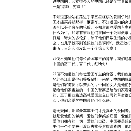
过中国的，会觉得今天的中国已经是全世界最
一是“港独，穷逼！”
不知道那些站在路边手举五星红旗的爱国侨胞
工才能买得起那样一辆豪车。不知道国内的穷
否可以买个豪车的轮胎。不知道那些爱国车主
什么为生。如果有谁跟他们在同一个公司做事
打赌，诺大的多伦多，除了他们日常生活的小
么，也几乎找不到谁跟他们是“同学”。我还敢
来历，肯定会引发出一个个惊天大案！
即便不知道他们每位爱国车主的背景，我们也
中国的富二代，官二代，红N代！
即便不知道他们每位爱国车主的背景，我们也
的红色江山是他们爷爷辈打下来的，中国的钱
是他们家随便可以变卖的，中国的女人是他们
是给他们家当差的，中国的警察是给他们家看
的。至于那些路边高喊爱国主义口号的革命群
乙，他们亲爱的中国没他们什么份。
毫无疑问，那些豪车车主们才是真正的爱国者
就是爱他们的爹妈，爱他们爹妈的庄园，爱他
爱他们拥有的一切，爱他们自己。中国要是跟
主们一个个要被引渡回去接受贪腐调查的，他