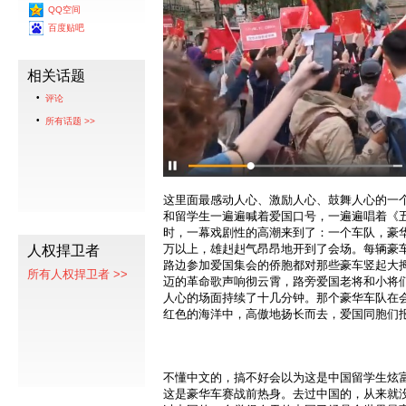
QQ空间
百度贴吧
相关话题
评论
所有话题 >>
这里面最感动人心、激励人心、鼓舞人心的一
和留学生一遍遍喊着爱国口号，一遍遍唱着《
时，一幕戏剧性的高潮来到了：一个车队，豪
万以上，雄赳赳气昂昂地开到了会场。每辆豪
人权捍卫者
路边参加爱国集会的侨胞都对那些豪车竖起大
所有人权捍卫者 >>
迈的革命歌声响彻云霄，路旁爱国老将和小将
人心的场面持续了十几分钟。那个豪华车队在
红色的海洋中，高傲地扬长而去，爱国同胞们
不懂中文的，搞不好会以为这是中国留学生炫
这是豪华车赛战前热身。去过中国的，从来就