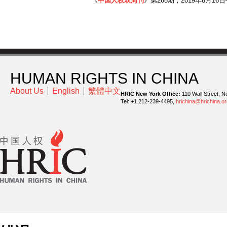
《
中国人权双周刊
》第268期，2019年8月16日
HUMAN RIGHTS IN CHINA
About Us
English
繁體中文
HRIC New York Office:
110 Wall Street, N
Tel: +1 212-239-4495,
hrichina@hrichina.or