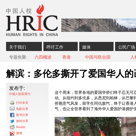
Skip to content
Skip to navigation
关于我们
呼吁工作
媒体
公民广场
专题焦聚
六四概述
香港
中国与联合国
人
解滨：多伦多撕开了爱国华人的
发布于:
这个周末，世界各地的爱国华侨们终于忍无可
中国人权双周刊
动。从纽约到多伦多，从悉尼到柏林，从巴黎
打印本页
侨胞意气风发，留学生同仇敌忾，终于让香港
气，也让全世界看到了海外华人爱国护港拥护
电邮分享
脸书分享
推特分享
Reddit
微博