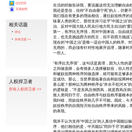
QQ空间
生活的经验告诉我，要说服这些无法理解自由
百度贴吧
我还是坚信，信仰“不自由毋宁死”的人，仍要
我们现在有更多的理由相信，通往奴役秩序的
味著人类的死亡。那些支持习近平“中国之治”
相关话题
治、反对中国大陆人民实行地方民主自治的“爱
第一，有序比无序强，而对中国来说，自由就
评论
主，也无意挑战西方的民主，但不容西方挑战“
所有话题 >>
现在的“中国之治”是唯一适合中国人的秩序。对
无用的，而必须有针对性地展开说理，随著时
一些人。
“有序比无序强”，这句话是真理，因为人性的
之间做选择，会有很多人选择被奴役，但人性
和被奴役两种秩序间做选择，就可能有足够多
定成功。那么，当世界面临著自由和奴役两种
人权捍卫者
甚么呢？那种以为两种秩序会“井水不犯河水”
所有人权捍卫者 >>
的逻辑是，“不是东风压倒西风，就是西风压倒
致人类同归于尽。自由秩序与奴役秩序最根本
我纠错，而奴役秩序则几乎不可能。因此，今
奴役秩序的自我毁灭给自由秩序带来的风险，而
的表现。
我并不认为支持“中国之治”的人真信中国能以
序，他们相信的是，中共能以“同归于尽”的威
香港治理危机的全面爆发和新疆治理危机的深度