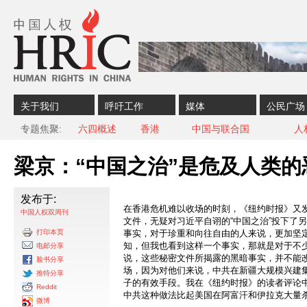
Skip to content
Skip to navigation
关于我们
呼吁工作
媒体
公民广场
专题焦聚
六四概述
香港
中国与联合国
人
梁京：“中国之治”是危及人类的
发布于:
在香港危机难以收场的时刻，《纽约时报》又
中国人权双周刊
文件，无疑对习近平自诩的“中国之治”投下了
打印本页
事实，对于珍重和向往自由的人来说，更加坚定
知，但我也看到这样一个事实，那就是对于不少
电邮分享
说，这些秘密文件所揭露的黑暗事实，并不能改
脸书分享
场，因为对他们来说，中共在新疆大规模兴建
推特分享
子的有效手段。我在《纽约时报》的读者评论
Reddit
中共这种做法比起美国在阿富汗和伊拉克大量
微博