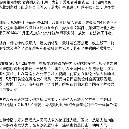
挥资源募集者和舆论协调人的作用，为若干受难者募集资金，如湖南肖勇，
湖北刘家财，山东任自元等人，屠夫行事低调，行善不欲人知，许多类
磕律师，从程序上正面冲撞体制，以此推动法治进步。该模式与416等正面
屠夫也逐渐与维权律师互动乃至合作，介入相关案件，如湖南怀化拆迁
于2014年11月正式加入北京锋锐律师事务所，成为一名法律工作者。
起的一种法律维权形式，屠夫的转型，意味着公募公用，线上线下，跨
争模式又注入了法制维权和死磕律师的元素，具有了更强的动员能力、
枪击案爆发。5月2日中午，在哈尔滨铁路局管内庆安站候车室，庆安县农民
民警李乐斌开枪击毙，当场身亡。事件引发全国网民关注与愤怒，屠夫
事件真相，并在网络发布公开了相关视频，使官方在舆论上陷入被动状
因。5月7日吴淦在网络发布悬赏十万元向公民征集徐纯合案现场视频。
圈，微博、论坛、海外媒体广泛传播。维权律师和来自全国各地的公民
和声援活动。
夫并没有三头六臂，他之所以重要，不是个人有通天的本事，而是因
律师死磕＋公民/访民围观＋网络舆论动员/资金募集这种三位一体抗争模
动和传播，屠夫已经成为民间抗争的象征性人物。因此，从屠夫被拘捕
，许多论者就认为，在专政的逻辑中，遏制也就是打击，动用人民日