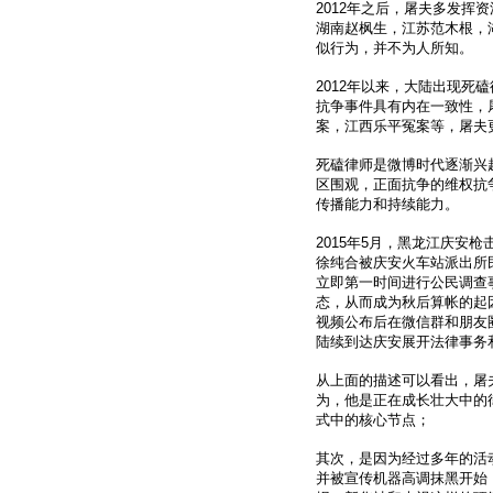
2012年之后，屠夫多发
湖南赵枫生，江苏范木根，
似行为，并不为人所知。
2012年以来，大陆出现死
抗争事件具有内在一致性，
案，江西乐平冤案等，屠夫更
死磕律师是微博时代逐渐兴
区围观，正面抗争的维权抗
传播能力和持续能力。
2015年5月，黑龙江庆安
徐纯合被庆安火车站派出所
立即第一时间进行公民调查
态，从而成为秋后算帐的起
视频公布后在微信群和朋友
陆续到达庆安展开法律事务
从上面的描述可以看出，屠
为，他是正在成长壮大中的
式中的核心节点；
其次，是因为经过多年的活
并被宣传机器高调抹黑开始