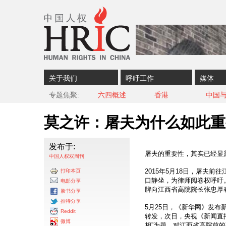
Skip to content
Skip to navigation
关于我们
呼吁工作
媒体
专题焦聚
六四概述
香港
中国
莫之许：屠夫为什么如此重
发布于:
屠夫的重要性，其实已经显
中国人权双周刊
2015年5月18日，屠夫
打印本页
口静坐，为律师阅卷权呼吁
电邮分享
牌向江西省高院院长张忠厚
脸书分享
推特分享
5月25日，《新华网》发布
Reddit
转发，次日，央视《新闻直播
微博
相”为题，对江西省高院前