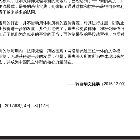
的模式，在加入律师死磕等新的元素后，已经达到了一个新的高度，并
主流模式，屠夫的杀猪宝典，则张扬了通过对抗和抗争来获得自身福利
得了越来越多的认同。
当局的打击，并不惜动用体制所有的宣传资源，对其进行抹黑，以防止
上获得进一步的发展。几个月过去了，屠夫和更多律师、积极公民依旧
印证了他们为之献身的事业的正当，而体制采取的手段越蛮横，也反衬
制的冰河期内，法律死磕＋跨区围观＋网络动员这三位一体的抗争模
压制，无法获得进一步的发展，但是，屠夫等人所做所为中体现出来的
去，并成为中国民主转型的核心力量所在。
——转自
华文优读
（2016-12-09）
期，2017年8月4日—8月17日