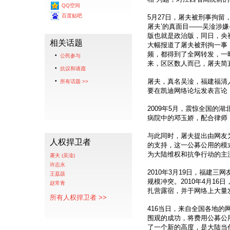
QQ空间
百度贴吧
5月27日，屠夫被刑事拘留
屠夫’的真面目——吴淦涉嫌
版也就是政治版，同日，央
相关话题
大幅报道了屠夫被刑拘一事
频，都得到了全网转发，一
公民参与
来，区区数人而已，屠夫简
抗议和请愿
屠夫，真名吴淦，福建福清
所有话题 >>
要在凯迪网络论坛发表言论
2009年5月，震惊全国的
病院中的邓玉娇，配合律师
与此同时，屠夫提出由网友
人权捍卫者
的支持，这一公募公用的模
为大陆维权和抗争行动的主
屠夫 (吴淦)
许志永
2010年3月19日，福建
王荔蕻
规模冲突。2010年4月1
赵常青
扎营露宿，并于网络上大量
所有人权捍卫者 >>
416当日，来自全国各地的
围观的成功，将费用公募公
了一个新的高度，是大陆当