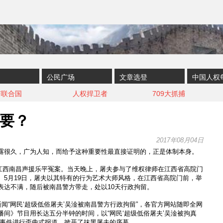
公民广场
文章选登
中国人权
与联合国
人权捍卫者
709大抓捕
要？
2017年08月04日
露很久，广为人知，而给予这种重要性最直接证明的，正是体制本身。
前往江西南昌声援乐平冤案。当天晚上，屠夫参与了维权律师在江西省高院门
。5月19日，屠夫以其特有的行为艺术大师风格，在江西省高院门前，举
表达不满，随后被南昌警方带走，处以10天行政拘留。
新闻“网民‘超级低俗屠夫’吴淦被南昌警方行政拘留”，各官方网站随即全网
间》节目用长达五分半钟的时间，以“网民‘超级低俗屠夫’吴淦被拘真
的事件进行歪曲式报道，掀开了抹黑屠夫的序幕。