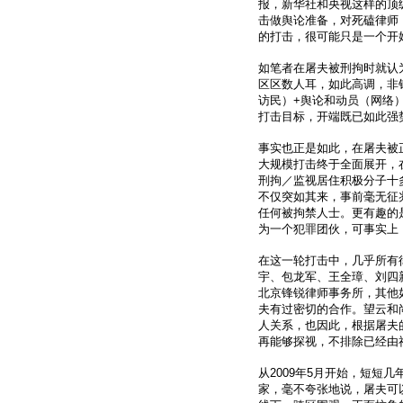
报，新华社和央视这样的顶
击做舆论准备，对死磕律师
的打击，很可能只是一个开
如笔者在屠夫被刑拘时就认为
区区数人耳，如此高调，非
访民）+舆论和动员（网络
打击目标，开端既已如此强
事实也正是如此，在屠夫被正
大规模打击终于全面展开，
刑拘／监视居住积极分子十
不仅突如其来，事前毫无征
任何被拘禁人士。更有趣的
为一个犯罪团伙，可事实上
在这一轮打击中，几乎所有
宇、包龙军、王全璋、刘四
北京锋锐律师事务所，其他
夫有过密切的合作。望云和
人关系，也因此，根据屠夫
再能够探视，不排除已经由
从2009年5月开始，短短
家，毫不夸张地说，屠夫可