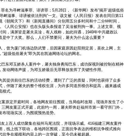
，罪名为寻衅滋事罪、诽谤罪；5月28日，《新华网》发布“揭开‘超级低俗
寻衅滋事、诽谤被依法刑拘”一文。该文被《人民日报》发表在同日第11
视《朝闻天下》和《新闻直播间》分别用五分多时间和十二分钟时间，
，《人民公安报》也在头版头条报道了吴淦被刑拘一事。上述文章、视
时间，满屏皆是屠夫吴淦，有人戏称，如此待遇，1949年中共建政以
直是中了大奖。那么，人们不禁要问，屠夫为什么这么重要？
人，曾为厦门机场边防武警，后因家庭原因赴阳朔定居，喜欢上网，主
，“超级低俗屠夫”即为其在凯迪网络论坛的网名。
湖北巴东邓玉娇杀人案件中，屠夫独身勇闯巴东，成功探视到被控制在精神
，发动网络声援，为邓玉娇最后无罪释放发挥了关键性作用。
为其提供前往巴东的活动经费，遭到了广泛的质疑，同时也获得了众多
式，伴随了屠夫的整个维权生涯，为许多同道所模仿和提高，越来越成
流模式。
三网友案原定开庭时间，各地网友前往围观，当局临时改期，现场并发生了小
6日，三网友案正式开庭，此前约一周，屠夫即奔赴福州市第一看守所门外，
发布现场实况，为围观预热造势。
网友上百人成功聚集在福州马尾法院，并现场示威。416福建三网友案件
用，线上线下联动，各地跨区围观，正面抗争表达的维权抗争模式推向
代抗争在规模和内容上的一次突破，至今仍未被超越。