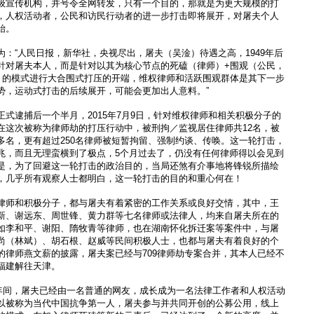
级宣传机构，并号令全网转发，只有一个目的，那就是为更大规模的打
，人权活动者，公民和访民行动者的进一步打击即将展开，对屠夫个人
始。
：“人民日报，新华社，央视尽出，屠夫（吴淦）待遇之高，1949年后
针对屠夫本人，而是针对以其为核心节点的死磕（律师）+围观（公民，
）的模式进行大合围式打压的开端，维权律师和活跃围观群体是其下一步
势，运动式打击的后续展开，可能会更加出人意料。”
式逮捕后一个半月，2015年7月9日，针对维权律师和相关积极分子的
在这次被称为律师劫的打压行动中，被刑拘／监视居住律师共12名，被
多名，更有超过250名律师被短暂拘留、强制约谈、传唤。这一轮打击，
兆，而且无理蛮横到了极点，5个月过去了，仍没有任何律师得以会见到
是，为了回避这一轮打击的政治目的，当局还煞有介事地将锋锐所描绘
，几乎所有观察人士都明白，这一轮打击的目的和重心何在！
律师和积极分子，都与屠夫有着紧密的工作关系或良好交情，其中，王
新、谢远东、周世锋、黄力群等七名律师或法律人，均来自屠夫所在的
如李和平、谢阳、隋牧青等律师，也在湖南怀化拆迁案等案件中，与屠
尚（林斌）、胡石根、赵威等民间积极人士，也都与屠夫有着良好的个
的律师燕文薪的披露，屠夫案已经与709律师劫专案合并，其本人已经不
福建解往天津。
几年间，屠夫已经由一名普通的网友，成长成为一名法律工作者和人权活动
以被称为当代中国抗争第一人，屠夫参与并共同开创的公募公用，线上