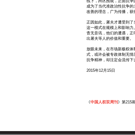
线下，跨区围观，正面抗争
成为了当代准政治性抗争的
改善的理念，广为传播，获
正因如此，屠夫才遭受到了
这一模式在规模上和影响力
杳无音讯，他们的遭遇，正
出屠夫等人的价值和重要。
放眼未来，在市场新极权体
式，或许会被专政体制无情
抗争精神，却注定会流传下
2015年12月15日
《
中国人权双周刊
》第215