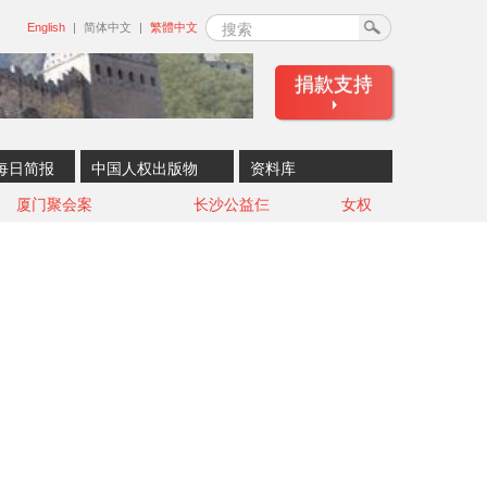
搜索
English
简体中文
繁體中文
捐款支持
每日简报
中国人权出版物
资料库
厦门聚会案
长沙公益仨
女权