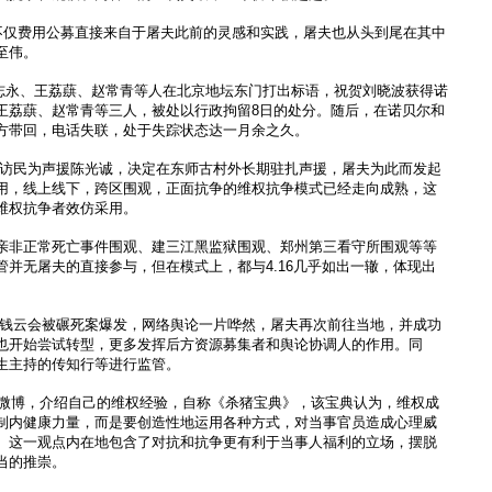
，不仅费用公募直接来自于屠夫此前的灵感和实践，屠夫也从头到尾在其中
至伟。
与许志永、王荔蕻、赵常青等人在北京地坛东门打出标语，祝贺刘晓波获得诺
王荔蕻、赵常青等三人，被处以行政拘留8日的处分。随后，在诺贝尔和
方带回，电话失联，处于失踪状态达一月余之久。
0多名访民为声援陈光诚，决定在东师古村外长期驻扎声援，屠夫为此而发起
用，线上线下，跨区围观，正面抗争的维权抗争模式已经走向成熟，这
维权抗争者效仿采用。
亲非正常死亡事件围观、建三江黑监狱围观、郑州第三看守所围观等等
管并无屠夫的直接参与，但在模式上，都与4.16几乎如出一辙，体现出
江乐清钱云会被碾死案爆发，网络舆论一片哗然，屠夫再次前往当地，并成功
也开始尝试转型，更多发挥后方资源募集者和舆论协调人的作用。同
生主持的传知行等进行监管。
诸多微博，介绍自己的维权经验，自称《杀猪宝典》，该宝典认为，维权成
制内健康力量，而是要创造性地运用各种方式，对当事官员造成心理威
。这一观点内在地包含了对抗和抗争更有利于当事人福利的立场，摆脱
当的推崇。