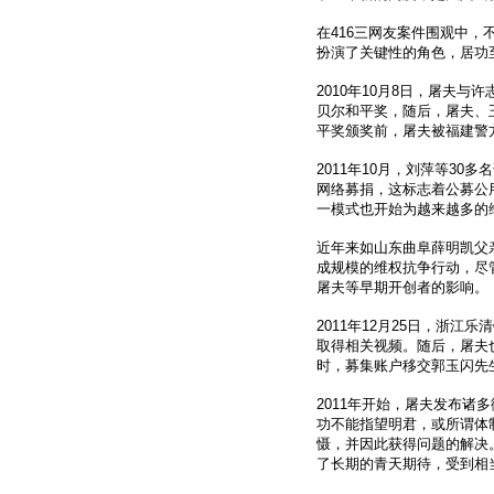
在416三网友案件围观中
扮演了关键性的角色，居功
2010年10月8日，屠夫
贝尔和平奖，随后，屠夫、
平奖颁奖前，屠夫被福建警
2011年10月，刘萍等3
网络募捐，这标志着公募公
一模式也开始为越来越多的
近年来如山东曲阜薛明凯父
成规模的维权抗争行动，尽
屠夫等早期开创者的影响。
2011年12月25日，浙
取得相关视频。随后，屠夫
时，募集账户移交郭玉闪先
2011年开始，屠夫发布
功不能指望明君，或所谓体
慑，并因此获得问题的解决
了长期的青天期待，受到相