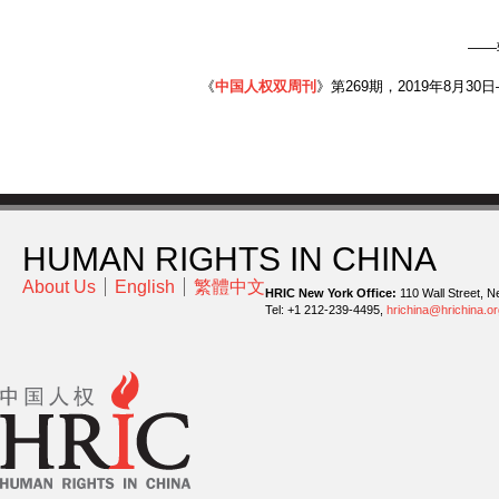
——
《
中国人权双周刊
》第269期，2019年8月30日
HUMAN RIGHTS IN CHINA
About Us
English
繁體中文
HRIC New York Office:
110 Wall Street, N
Tel: +1 212-239-4495,
hrichina@hrichina.or