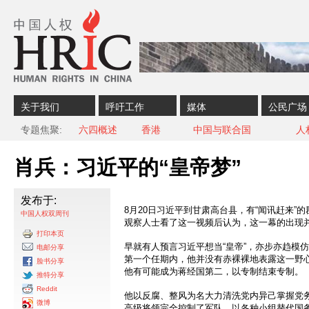
Skip to content
Skip to navigation
关于我们
呼吁工作
媒体
公民广场
专题焦聚
六四概述
香港
中国与联合国
人
肖兵：习近平的“皇帝梦”
发布于:
8月20日习近平到甘肃高台县，有“闻讯赶来”的
中国人权双周刊
观察人士看了这一视频后认为，这一幕的出现
打印本页
早就有人预言习近平想当“皇帝”，亦步亦趋模
电邮分享
第一个任期内，他并没有赤裸裸地表露这一野
脸书分享
他有可能成为蒋经国第二，以专制结束专制。
推特分享
Reddit
他以反腐、整风为名大力清洗党内异己掌握党
微博
高级将领完全控制了军队，以各种小组替代国