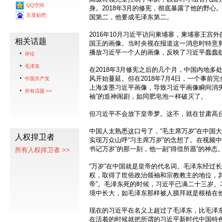
QQ空间
身。2018年3月的修宪，彻底暴露了他的野
百度贴吧
国第二，他要成毛泽东第二。
2016年10月习近平访问柬埔寨，柬埔寨王宫
相关话题
国王的画像。当时央视在报道这一消息时特意
播放习近平一个人的画像，反映了习近平蠢蠢
评论
毛泽东
在2018年3月修宪之后的几个月，中国内地
风开始蔓延。但在2018年7月4日，一个事前
中国共产党
上海泼墨习近平画像，导致习近平画像瞬间消失
所有话题 >>
袖”的造神闹剧，如同肥皂泡一样破灭了。
但习近平不会放下皇帝梦。这不，就在甘肃高台
中国人太熟悉这口号了，“毛主席万岁”在中国
人权捍卫者
实现万众山呼“习主席万岁”的念想了。在视频
书记万岁”的那一刻，他一副“得偿所愿”的神态
所有人权捍卫者 >>
“万岁”在中国就是皇帝的代名词。毛泽东经过
权，取得了世俗政治领袖和宗教教主的地位，其
帝”。毛泽东死的时候，习近平已满二十三岁。
境中长大，如毛泽东那样被人膜拜就是根植在
现在的习近平在名义上超过了毛泽东，比毛泽东
在活着的时候就把所谓的习近平新时代中国特