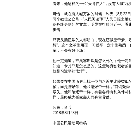
看来，他这样的一位“天将伟人”，没有人喊“万
可惜，就在有人喊万岁的时候，昨天（8月22
两个微信公众号（”人民阅读”和”人民日报出版
职务终身制》的文章，明显在打脸习近平。看来
狙击。
只要头脑正常的人都明白，现在还做皇帝梦、还
想”。这个文革常用语，习近平一定非常熟悉，
车，不会有好下场！
他一定知道，齐奥塞斯库是怎么死的；他一定
知道，卡扎菲是怎么是的。这些终身独裁者的
就是习近平的“榜样”。
如果要在中国历史上找一位与习近平比较类似
祯，而是隋炀帝。他和隋炀帝一样，“口诵尧舜
尽失。他和隋炀帝一样，有着各种有利条件却
样，最终成为孤家寡人而身首异处。
公民：肖兵
2018年8月23日
中国公民运动网特稿