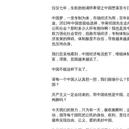
仅仅七年，生机勃勃满怀希望之中国堕落至今
中国梦，一党专制为体，市场经济为用，百年
途。2013年中国曾面临选择，学蒋经国先生
公民社会？那时多少人怀有期待啊！我也是其
权力强化社会管控，扭曲市场经济，专制体制
济发展的障碍。体制极度不自信，导致越来越
也压垮自身。
我们悲哀地看到，中国经济每况愈下，维稳体
富，滞胀、贫困越来越近了。
中国不能这样下去了。
请每一个中国人认真想一想，我们能做什么？
国？
共产主义一定会结束的。而中国依然是中国。
殉葬吗？
今天我们的努力，只为有一天，极权脆断时，
动，倡导每个国民把公民的身份、权利、责任
最终实现自由、公义、爱的美好中国。