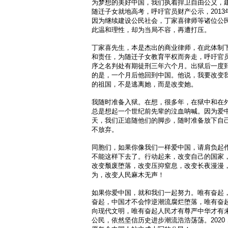
为梦想的美好中国，我们执着捍卫自由公义，
随迁子女就地高考，呼吁官员财产公示，2013
因为继续建设公民社会，丁家喜律师等诸位公
此温和理性，却为当局不容，再遭打压。
丁家喜先生，本是杰出的商业律师，在此体制
和责任，为随迁子女教育平权而奔走，呼吁官
序之名判处有期徒刑三年六个月。出狱后一度
的是，一个月后他回到中国。他说，我要改变
的祖国，不是逃离她，而是改变她。
我随时准备入狱。在想，很多年，在狱中和在
总是想起一个世纪前先辈的泣血呐喊。因为爱
天，我们正追随他们的脚步，随时准备放下自
不放弃。
同胞们，如果你像我们一样爱中国，请肩负起
不能这样下去了。行动起来，改变自己的国家
改变颓废堕落，改变压抑窒息，改变长夜漫漫
为，改变人民麻木无声！
如果你爱中国，就和我们一起努力。唯有奋起
奋起，中国才不会悖逆潮流腐烂堕落，唯有奋
向现代文明，唯有奋起人民才有尊严中华才有
公民，依然坚信历史进步潮流浩浩荡荡。202