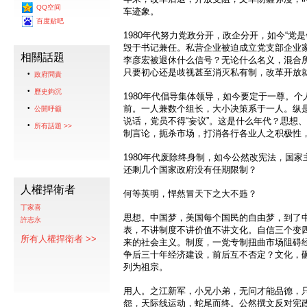
QQ空间
车迹象。
百度贴吧
1980年代努力党政分开，政企分开，如今“党
毁于书记兼任。私营企业被迫成立党支部企业
相關話題
李彦宏被退休什么信号？无论什么名义，混合
只要初心还是歧视甚至消灭私有制，改革开放
政府問責
歷史鉤沉
1980年代倡导集体领导，如今要定于一尊。
前。一人兼数个组长，大小决策系于一人。纵
公開呼籲
说话，党员不得“妄议”。这是什么年代？思想
所有話題 >>
制言论，扼杀市场，打消各行各业人之积极性
1980年代废除终身制，如今公然改宪法，国
还剩几个国家政府没有任期限制？
人權捍衛者
何等英明，悍然冒天下之大不韪？
丁家喜
思想。中国梦，美国每个国民的自由梦，到了
許志永
表，不讲制度不讲价值不讲文化。自信三个变
所有人權捍衛者 >>
来的社会主义。制度，一党专制扭曲市场阻碍
争后三十年经济建设，前后互不否定？文化，
列为祖宗。
用人。之江新军，小兄小弟，无问才能品德，
怨，天际线运动，蛇尾而终。公然撰文反对宪