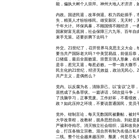
能，偏执大树个人崇拜。神州大地人才济济，
内政。国进民退，改革倒退。权力四处插手，
失，精英人才纷纷移民。雄安新区，无天时，
千年大计。环保风暴，不顾国情不顾经济，一
国家财富无底洞，社会保障三六九等。百年自
束手无策。还要折腾下去吗？
外交。21世纪了，召开世界马克思主义大会，
要当共产国际老大吗？中美贸易战，前倨后恭
口猪瘟，最后全面败退。崇普京强人形象，在
是非，惹完又退，每惹必败。一带一路大撒币
民主化的21世纪，经济无效益，政治无民心。2
共产主义，是偶然么？
党内。以反腐为名，清除异己。以“妄议”之罪
居然成了头条罪状。一篇讲话，58次提斗争，
了洗脑学习，正事荒废。工作好坏，不看绩效
政？如此压抑之环境，不要说普通国民，党员
党外。钳制言论，每天无数国民被删帖，被封
大学改章程，改教材，扼杀思想自由。到处是
严被剥夺殆尽。消灭独立社会组织，温和改良
会，打压各独立宗教。混合所有制为名侵占私
二线。整个社会越来越压抑、颓废，何是尽头