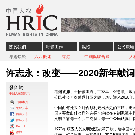
Skip to content
Skip to navigation
關於我們
呼籲工作
媒體
公民廣場
專題焦聚
六四概述
香港
中國與聯合國
人
许志永：改变——2020新年献词
發佈於:
程渊被捕，王怡被重判，丁家喜、张忠顺、戴
中國人權雙周刊
公民社会再次遭遇打压之际，历史迎来2020年
列印本頁
中国向何处去？能否顺利走出历史的三峡，走
電郵分享
国人要做出什么样的选择？继续在专制泥潭中
面書分享
文明？请每一个共产党员，每一个公民认真回
推特分享
Reddit
1978年顺应人类文明潮流改革开放，给中国
微博
年来，改革后退，开放受阻，文革阴霾弥漫，