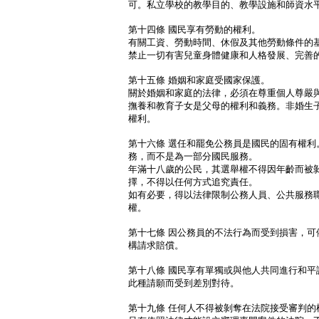
可。私立學校的教學目的、教學設施和師資水
第十四條 國民享有勞動的權利。
有關工資、勞動時間、休假及其他勞動條件的
禁止一切有害兒童身體健康和人格發展、完善
第十五條 婚姻和家庭受國家保護。
關於婚姻和家庭的法律，必須在尊重個人尊嚴
撫養和教育子女是父母的權利和義務。非婚生
權利。
第十六條 選任和罷免公務員是國民的固有權利
務，而不是為一部分國民服務。
年滿十八歲的公民，其選舉權不得因年齡而被
擇，不得以任何方式追究責任。
如有必要，得以法律限制公務人員、公共服務
權。
第十七條 因公務員的不法行為而受到損害，可
構請求賠償。
第十八條 國民享有單獨或與他人共同進行和平
此種請願而受到差別對待。
第十九條 任何人不得被剝奪在法院接受審判的