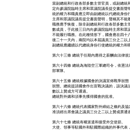
當副總統和行政各部多數主管官員，或副總統
定向參議院臨時主席和眾議院議長提交書面聲
統的權力和職責應立即由副總統以代總統身份
主席和眾議院議長提交書面聲明，聲稱其不能
職務應予恢復，除非副總統和行政各部多數主
數成員，于此後三日內向參議院臨時主席和眾
不能履行職務。在此種情形下，國會應在四十
後二十一天內，兩院均以本屆議員三分之二以
副總統應繼續以代總統身份行使總統的權力和
第六十三條 總統于任期內應得之薪酬由法律規
第六十四條 總統為海陸空三軍總司令，依憲法
部軍隊。
第六十五條 總統根據國會的決議宣佈戰爭狀態
狀態。總統提請國會作出宣戰決議的，該決議
數以上贊成方可通過。
總統對外媾和須事先獲得國會的批准。
第六十六條 總統代表國家對外締結之條約及協
准須經出席會議之議員三分之二以上贊成票通
第六十七條 總統有權派遣和接受外交使節。
大使、領事等駐國外和駐國際組織的外事代表