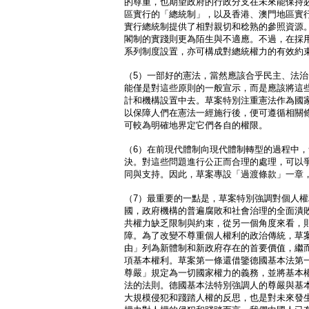
的尊重，也期望政府的行政分支在未來能保持
區實行的「總統制」，以及香港、澳門地區實
實行總統制提供了相對親切和稔熟的參照資源
閣制的實踐則更為陌生與不適應。不過，在採
系列制度設置，亦可構成對總統權力的有效約
（5）一部好的憲法，當然應該合乎民主、法
能僅是對這些原則的一般宣示，而是應該將這
計和機構設置中去。草案特別注重憲法作為國
以保障人們在憲法一經施行後，便可遵循相關
可較為明確地界定它們各自的權限。
（6）在前現代體制向現代體制轉型的過程中
決。對這些問題進行公正而合理的處理，可以
同與支持。因此，草案專設「過渡條款」一章
（7）最重要的一點是，草案特別強調對個人
國，政府機構的普遍腐敗和社會治理的全面潰
共權力缺乏限制與約束，從另一個角度來看，
障。為了改變不尊重個人權利的政治傳統，草
由」列為新體制和新政府存在的首要價值，繼
項基本權利。草案第一條還借鑒德國基本法第
尊嚴」規定為一切國家權力的義務，並將基本
法的法則。德國基本法特別強調人的尊嚴與基
大規模侵犯和踐踏人權的反思，也是對未來發