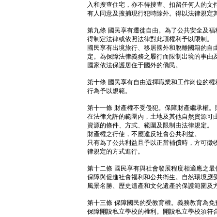
入和搜查住宅，亦不得搜查、扣留任何人的文
有人同意及搜捕現行犯時除外。得以法律規定
第九條 國民享有遷徙自由。為了公共安全及福
得制定法律或依照法律對此項權利予以限制。
國民享有出境旅行、移居國外和脫離國籍的自
定。為保障法律義務之履行而限制出境的事由
國家依法保護居住于國外的僑民。
第十條 國民享有自由選擇職業和工作崗位的權
行為予以規範。
第十一條 財產權不受侵犯。保障財產繼承權。
在法律允許的範圍內，土地及其他自然資源可
資源的條件、方式、範圍及限制由法律規定。
財產權之行使，不應違反社會公共利益。
只有為了公共利益且予以正當補償時，方可徵
律規定的方式進行。
第十二條 國民享有與社會發展程度相適應之最
保障與促進社會福利和公共衛生。自然環境應
風景名勝、歷史遺產和文化遺產的保護範圍及
第十三條 保障國民的受教育權。義務教育為免
保障開設私立學校的權利。開設私立學校須符