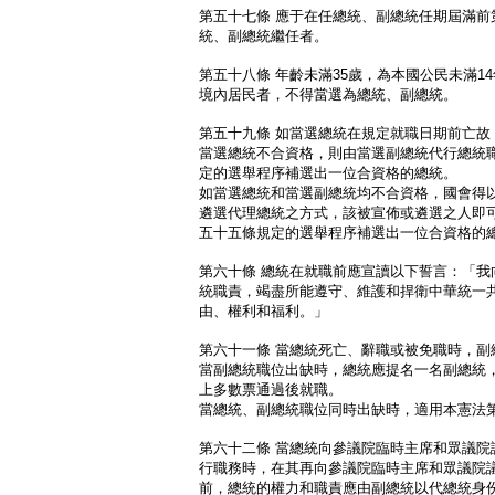
第五十七條 應于在任總統、副總統任期屆滿前第
統、副總統繼任者。
第五十八條 年齡未滿35歲，為本國公民未滿1
境內居民者，不得當選為總統、副總統。
第五十九條 如當選總統在規定就職日期前亡故
當選總統不合資格，則由當選副總統代行總統
定的選舉程序補選出一位合資格的總統。
如當選總統和當選副總統均不合資格，國會得
遴選代理總統之方式，該被宣佈或遴選之人即
五十五條規定的選舉程序補選出一位合資格的
第六十條 總統在就職前應宣讀以下誓言：「我
統職責，竭盡所能遵守、維護和捍衛中華統一
由、權利和福利。」
第六十一條 當總統死亡、辭職或被免職時，副
當副總統職位出缺時，總統應提名一名副總統
上多數票通過後就職。
當總統、副總統職位同時出缺時，適用本憲法
第六十二條 當總統向參議院臨時主席和眾議院
行職務時，在其再向參議院臨時主席和眾議院
前，總統的權力和職責應由副總統以代總統身