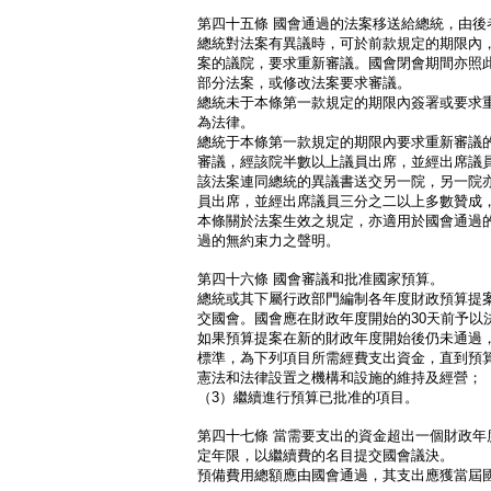
第四十五條 國會通過的法案移送給總統，由後
總統對法案有異議時，可於前款規定的期限內
案的議院，要求重新審議。國會閉會期間亦照
部分法案，或修改法案要求審議。
總統未于本條第一款規定的期限內簽署或要求
為法律。
總統于本條第一款規定的期限內要求重新審議
審議，經該院半數以上議員出席，並經出席議
該法案連同總統的異議書送交另一院，另一院
員出席，並經出席議員三分之二以上多數贊成
本條關於法案生效之規定，亦適用於國會通過
過的無約束力之聲明。
第四十六條 國會審議和批准國家預算。
總統或其下屬行政部門編制各年度財政預算提案
交國會。國會應在財政年度開始的30天前予以
如果預算提案在新的財政年度開始後仍未通過
標準，為下列項目所需經費支出資金，直到預
憲法和法律設置之機構和設施的維持及經營；
（3）繼續進行預算已批准的項目。
第四十七條 當需要支出的資金超出一個財政年
定年限，以繼續費的名目提交國會議決。
預備費用總額應由國會通過，其支出應獲當屆