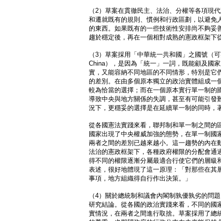
（2）草案在貫徹民主、法治、分權等各項現
和遷就既有的規則、慣例和行政區劃，以避免
的東西。如果既有的一些技術性安排尚不夠妥
趨於穩定後，再在一個相對成熟的憲政框架下
（3）草案採用「中華統一共和國」之國號（可英譯為Uni
China），是因為「統一」一詞，既能顧及國
實，又能容納不同地區的不同情形，特別是它
的差別。在由多個原本獨立的政治實體組成一
較為恰當的選擇；而在一個原本實行單一制的
導致中央與地方關係的失調，甚至有可能引發
況下，更穩妥的選擇是在延續單一制的同時，
從各國憲法實踐來看，聯邦制和單一制之間的
國家出現了中央權威加強的態勢，在單一制國
兩者之間的差別已越來越小。這一趨勢的內在
法治的憲政框架下，各種政府權限的分配會通
得不同的權限逐漸分屬最適合行使它們的層級和
表述，很好地體現了這一原理：「對那些在其
事項，地方組織得自行作出決策。」
（4）關於總統制和議會內閣制孰優孰劣的問
研究結論。從各國的政治實踐來看，不同的國
實情況，在兩者之間進行取捨。草案採用了總