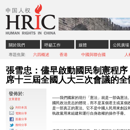
Skip to content
Skip to navigation
關於我們
呼籲工作
媒體
公民廣場
專題焦聚
六四概述
香港
中國與聯合國
人
張雪忠：儘早啟動國民制憲程序
席十三屆全國人大三次會議的全
發佈於:
——我們國家的現行「憲法」就是一部偽憲法
文章選登
國民政治意志的體現，而不是某個君主或某個
列印本頁
是一部真正的憲法。它不是中國人民用來創設
執政黨用來組建和運行自身政權的操作手冊。
電郵分享
面書分享
推特分享