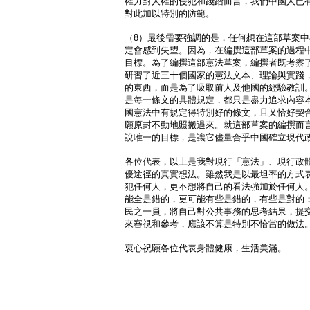
權力對人權的侵犯和踐踏而言，我們中國人已
對此加以特別的防範。
（8）最後需要強調的是，任何想在這部草案
定會感到失望。因為，在編撰這部草案的過程
目標。為了編撰這部憲法草案，編撰者既考察
研習了近三十個國家的憲法文本、理論與實踐
的東西，而是為了吸取前人及他國的經驗教訓
是每一條文的具體規定，都只是盡力追求內容
國憲法中有規定得特別好的條文，且又恰好契
願原封不動地照搬過來。就這部草案的編撰而
說唯一的目標，是讓它儘量合乎中國確立現代
各位代表，以上是我對現行「憲法」、現行政
優途徑的真實想法。雖然我是以最坦率的方式
犯任何人，更不想將自己的看法強加於任何人
能全是錯的，更可能有些是錯的，有些是對的
民之一員，將自己對公共事務的思考結果，提
來審視和參考，應該不算是特別不恰當的做法
衷心祝願各位代表身體健康，生活美滿。