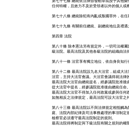
第七十七條 總統依法律頒發勳章或授予其他榮
任何特權，且效力不及於受領者以外的個人或
第七十八條 總統除犯有內亂或叛國罪外，在任
第七十九條 有關前任總統、副總統地位及禮遇
第四章 法院
第八十條 除本憲法另有規定外，一切司法權屬
級法院。最高法院及其他各級法院的組織由法
第八十一條 法官享有獨立地位，依自身良知行
第八十二條 最高法院設九名大法官，組成大法
法官，主持大法官會議。大法官會議得就法律
最高法院大法官由總統提名，經參議院批准後
從大法官中提名，經參議院批准後由總統任命
最高法院大法官不得加入任何政黨或參與任何
如無相反之法律規定，最高法院可設大法官之
第八十三條 最高法院以不與法律規定相抵觸為
庭、法院內部紀律及司法事務處理的事項制定
檢察官必須遵守最高法院制定的規則。
最高法院得將制定與下級法院有關之規則的權