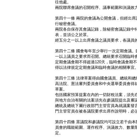
往他處。
兩院聯席會議的召開程序、議事範圍和決議效
第四十一條 兩院的會議為公開會議，但經出席
行秘密會議。
兩院各自保存其會議記錄，除秘密會議記錄中
表，並須公之於眾。
經五分之一以上出席會議之議員要求，各議員
第四十二條 國會每年至少舉行一次定期會議。
一以上議員之要求而召開。總統要求召開臨時
定期會議會期不得超過120天，臨時會議會期不
得以法律規定定期會議和臨時會議的相關事宜
第四十三條 法律草案得由國會議員、總統和總
高法院、憲法審判委員會和中央選舉委員會得
草案。
包括國家預算提案在內的一切財稅法案，須先
與地方自治有關的法案須先在參議院提出及審
總統及總統下屬行政部門主管官員為就議案發
門主管官員在被各議院要求出席作說明時，必
第四十四條 眾議院和參議院均可設立若干由本
員會的職能範圍、運作程序、決議效力、數量
定。