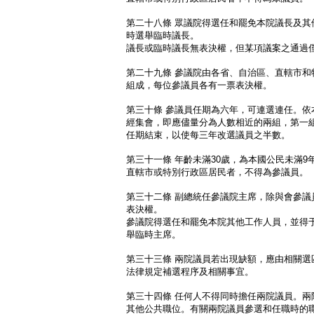
第二十八條 眾議院得選任和罷免本院議長及其
時選舉臨時議長。
議長或臨時議長無表決權，但某項議案之通過
第二十九條 參議院由各省、自治區、直轄市和
組成，每位參議員各有一票表決權。
第三十條 參議員任期為六年，可連選連任。依
經集會，即應儘量分為人數相近的兩組，第一
任期結束，以使每三年改選議員之半數。
第三十一條 年齡未滿30歲，為本國公民未滿
直轄市或特別行政區居民者，不得為參議員。
第三十二條 副總統任參議院主席，除與會參議
表決權。
參議院得選任和罷免本院其他工作人員，並得
舉臨時主席。
第三十三條 兩院議員若出現缺額，應由相關選
法律規定補選程序及相關事宜。
第三十四條 任何人不得同時擔任兩院議員。兩
其他公共職位。有關兩院議員參選和任職時的