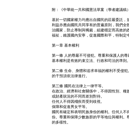
附：《中華統一共和國憲法草案（學者建議稿
基於一切國家權力均應出自國民的莊嚴委託，
利益亦應由國民共同享有的普遍原則，我們全
治國家，防止專制與獨裁，組建穩定而高效的
福祉，維護國內安寧，促進國際和平，特制定
第一章 基本權利
第一條 人的尊嚴不可侵犯。尊重和保護人的尊
基本權利是有效約束立法、行政和司法的準則
第二條 生命、身體和追求幸福的權利不受侵犯
的干預須依法律進行。
第三條 國民在法律上一律平等。
在政治、經濟和社會關係中，不得因性別、種
或財產狀況的不同而差別對待。
任何人不得因殘疾而受到歧視。
保障和促進男女平等。
國民有確定和表明民族身份的權利。任何人不
份。尊重和保障少數族群的平等地位與權利。
的多樣性。