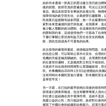
由於尚未通過一部真正的憲法建立現代政治體
後的狀態。政府官員的普遍貪腐、司法公正的
食品、藥品及疫苗安全事故的反復出現、物價
保障領域的虧空與失信、企業經營日趨艱難，
民就業日益困難等諸多問題，無一不在嚴重削
家對未來普遍感到迷茫與焦慮。在我看來，造
被少數人壟斷的政治體制。在這種前現代的體
的限制與約束，這就使得他們一方面為了自身
于履行事關公眾切身利益乃至生命安全的職責
敗，因此也就成為不可避免的結果。
此次疫情的爆發與蔓延，就很能說明問題。在
的信息公開，可以幫助公眾作出安全、合理的
危機的升級是極其關鍵的。但是，合理應對危
的社會管控邏輯，又是截然對立和互不相容的
方政府不但在很長時間裡對公眾隱瞞疫情，而
民。外事機構自2020年1月3日起便開始向美
沒有同時向本國民眾進行通報：對本國民眾生
是舉世罕見！
另一方面，在已知的最早病例出現後的很長時
疫情進行調查和報道，也沒有醫學專業人員向
到社會公益組織在其中發揮作用。這絕不是說
熱愛公益的公民；而只能說明，政府對社會與
摧毀了中國社會的組織和自救能力。武漢方面在