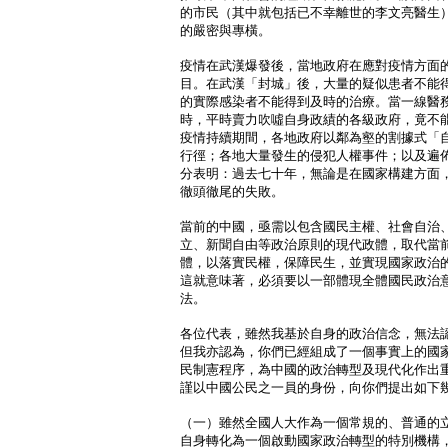
的市民（其中就包括已不幸離世的李文亮醫生
的嚴密與專橫。
疫情在武漢爆發後，當地政府在應對疫情方面
目。在武漢「封城」後，大量的疑似患者不能
的實際感染者不能得到及時的治療。當一線醫
時，平時賣力吹噓自身政績的各級政府，竟不
疫情持續期間，各地政府以鄰為壑的割據式「
行徑；各地大量發生的侵犯人權事件；以及遍
分表明：過去七十年，無論是在國家構建方面
徹頭徹尾的失敗。
當前的中國，亟需以包含國民主權、社會自治
立、新聞自由等政治原則的現代政體，取代當
體，以落實民權，保障民生，並實現國家政治
這就意味著，必須要以一部體現全體國民政治
法。
各位代表，雖然我基於自身的政治信念，無法
但我亦認為，你們已經組成了一個事實上的國
民制憲程序，為中國的政治轉型及現代化作出
謹以中國公民之一員的身份，向你們提出如下
（一）雖然全國人大作為一個常規的、普通的
自身轉化為一個啟動國家政治轉型的特別機構