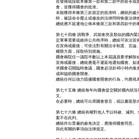
在發佈或採取本條第一款和第二款中的命令或
會，並獲得國會的批准。
未能獲得本條第三款規定的批准時，總統的處
時，被該命令廢止或修改的法律同時恢復法律
總統應不延遲地公佈本條第三款和第四款中的
第七十四條 因戰爭、武裝衝突及類似的國內緊
定軍事需要或維持公共秩序時，總統可依法宣
在宣佈戒嚴後，可依法對有關法令制度、言論
權限方面，採取特別措施。
國會兩院任一議院半數以上本屆議員要求解除
宣佈戒嚴後，總統應毫不遲延地通知國會。如
求國會召開臨時會議，國會必須於48小時內集
成和協助國會開會。
總統任何以強力阻擾國會開會的行為，均應視
第七十五條 總統每年向國會提交關於國內狀況
文。
在必要時，總統可出席國會發言，或以書面形
第七十六條 總統有權對他人予以特赦、減刑、
案不在此列。
總統作出普遍的赦免決定，應徵得國會同意。
與此有關的事項由法律規定。