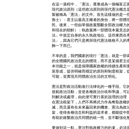
在這一過程中，「憲法」逐漸成為一個極富正
現代政治原則（這些政治原則與現代憲法概念
製被稱為「憲法」的文件。首先這樣做的是一
魯士）：君主以最高主權者的身份，將一部體
民。後來，一些由單個政黨壟斷全部政治權力
和現在的朝鮮）：執政黨將一部體現本黨意志
法」中規定自身的永久執政地位。這些東西在
法」，因為它們只是將與現代憲法格格不入的
飾一下而已。
不幸的是，我們國家的現行「憲法」就是一部
的全體國民政治意志的體現，而不是某個君主
本功能之一，就是保障國家政權的持續生產和
策形成，提供明確而穩定的原則和制度框架，
可能，並實現共同體政治生活的文明化。
憲法是對政治活動進行法律化的一種手段。它
規範政治活動，並使各種政治分歧和爭議，可
到解決或處理，由此便可實行基於說理的治理（govern
在憲法框架下，人們不再將武力作為奪取政權
滅，而且還有在未來贏回來的機會。憲法為政
架，使得各種信念和利益的追求者，都能從中
有助於維繫政治共同體的統一性，並不斷強化
要做到這一點，憲法對執政權力的約束，必須是周密而