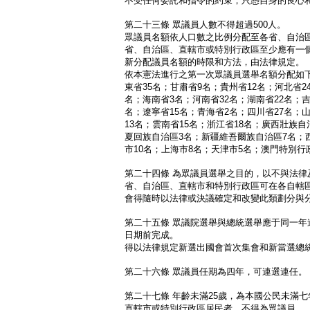
不受任何委託和指令的約束，只憑自身的良心
第二十三條 眾議員人數不得超過500人。
眾議員名額依人口數之比例分配至各省、自治
省、自治區、直轄市或特別行政區至少應有一
新分配議員名額的時限和方法，由法律規定。
依本憲法進行之第一次眾議員選舉名額分配如下
東省35名；甘肅省9名；貴州省12名；河北省2
名；海南省3名；河南省32名；湖南省22名；吉
名；遼寧省15名；青海省2名；四川省27名；山
13名；雲南省15名；浙江省18名；廣西壯族自
夏回族自治區3名；新疆維吾爾族自治區7名；
市10名；上海市8名；天津市5名；澳門特別行
第二十四條 為眾議員選舉之目的，以不與法律
省、自治區、直轄市和特別行政區可在各自轄
會得隨時以法律或決議確定和改變此類劃分與
第二十五條 眾議院選舉與總統選舉應于同一年
日期前完成。
得以法律規定新選出國會首次集會和新當選總
第二十六條 眾議員任期為四年，可連選連任。
第二十七條 年齡未滿25歲，為本國公民未滿
直轄市或特別行政區居民者，不得為眾議員。