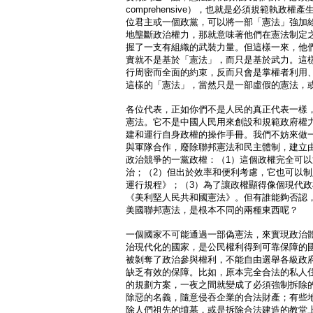
comprehensive），也就是必須規範執政
位君主或一個政黨，可以將一部「憲法」強加
地壟斷政治權力，那就意味著他們在憲法制定
握了一支有組織的武裝力量。但這樣一來，他
實就不是基於「憲法」，而只是基於武力。這
行周密而全面的約束，反而只會是掌權者利用
這樣的「憲法」，當然只是一部虛假的憲法，
各位代表，正如你們不是人民的真正代表一樣
憲法。它不是中國人民用來創設和規範政府權
建和運行自身政權的操作手冊。我們不妨來做
與軍隊合作，廢除聯邦憲法和民主體制，建立
政治競爭的一黨政權：（1）這個政權完全可
治；（2）但出於效率和便利考慮，它也可以
運行規程》；（3）為了讓政權顯得像個現代
《美利堅人民共和國憲法》。但有誰能夠否認
美國聯邦憲法，是根本不同的兩種東西呢？
一個國家不可能通過一部偽憲法，來實現政治
治現代化的國家，是公民權利得到可靠保障的
被剝奪了政治參與權利，不能自由選舉各級政
缺乏有效的保障。比如，原本完全合法的私人
的規劃方案，一夜之間就變成了必須強制拆除
除惡的名義，隨意侵吞企業的合法財產；有些
除人們祖先的墳墓，或是拆除合法建造的教堂