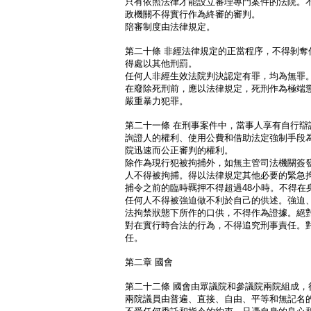
只有依照法律才能設立審理專門案件的法院。
政機關不得實行作為終審的審判。
陪審制度由法律規定。
第二十條 非經法律規定的正當程序，不得剝奪
得處以其他刑罰。
任何人非經生效法院判決認定有罪，均為無罪
在廢除死刑前，應以法律規定，死刑作為極端
嚴重暴力犯罪。
第二十一條 在刑事案件中，當事人享有自行辯
詢證人的權利、使用公費和借助法定強制手段
院迅速而公正審判的權利。
除作為現行犯被拘捕外，如無主管司法機關簽
人不得被拘捕。得以法律規定其他必要的緊急拘
捕令之前的臨時羈押不得超過48小時。不得在
任何人不得被強迫做不利於自己的供述。強迫
法拘禁狀態下所作的口供，不得作為證據。絕
對在實行時合法的行為，不得追究刑事責任。
任。
第二章 國會
第二十二條 國會由眾議院和參議院兩院組成，
兩院議員由普遍、直接、自由、平等和無記名