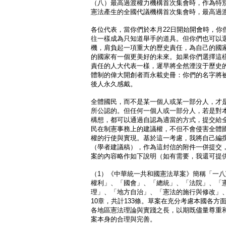
（八）最高過渡權力機構首次集會時，作為特
憲法產生的全國代議機構首次集會時，最高過
各位代表，當你們於本月22日開始開會時，你
往一樣成為只知道舉手的道具。但你們也可以
機，肩負起一項重大的歷史責任，為自己的國
的國家有一個更美好的未來。如果你們選擇這
責任的人大代表一樣，遲早將全然湮沒于歷史
體制的偉大開創者而永載史冊：你們的名字將
後人永久感戴。
全體國民，而不是某一個人或某一部分人，才
所公認的。但任何一個人或一部分人，若是對
構想，都可以通過自認為適當的方式，提交給
民在制憲事務上的建議權，不但不會侵害全體
權的行使與實現。基於這一考慮，我將自己編
（學者建議稿），作為這封信的附件一併提交
案的內容略作如下說明（如有需要，我還可提
（1）《中華統一共和國憲法草案》簡稱「一
權利」、「國會」、「總統」、「法院」、「
理」、「地方自治」、「憲法的施行與修改」
10章，共計133條。草案在充分考慮本國各
各地區憲法理論與實踐之長，以期既儘量尊重
案本身的合理與完善。