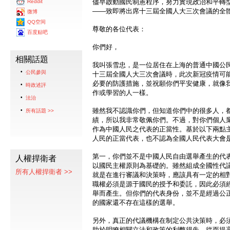
儘早啟動國民制憲程序，努力實現政治和平轉
Reddit
——致即將出席十三屆全國人大三次會議的全
微博
QQ空间
尊敬的各位代表：
百度贴吧
你們好，
相關話題
我叫張雪忠，是一位居住在上海的普通中國公民。
公民參與
十三屆全國人大三次會議時，此次新冠疫情可
必要的防護措施，並祝願你們平安健康，就像
時政述評
作或學習的人一樣。
法治
雖然我不認識你們，但知道你們中的很多人，
所有話題 >>
績，所以我非常敬佩你們。不過，對你們個人
作為中國人民之代表的正當性。基於以下兩點
人民的正當代表，也不認為全國人民代表大會
第一，你們並不是中國人民自由選舉產生的代
人權捍衛者
以國民主權原則為基礎的。雖然組成全國性代
所有人權捍衛者 >>
就是在進行審議和決策時，應該具有一定的相
職權必須是源于國民的授予和委託，因此必須
舉而產生。但你們的代表身份，並不是經過公
的國家還不存在這樣的選舉。
另外，真正的代議機構在制定公共決策時，必
助於明瞭相關立法和政策的利弊得失，從而提