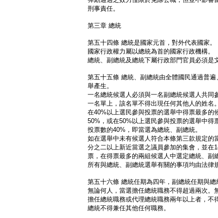
刑事責任。
第三章 總統
第五十四條 總統是國家元首，對外代表國家。
國家行政權力屬以總統為首的國家行政機構。
總統、副總統及總統下屬行政部門官員必須是
第五十五條 總統、副總統由全體國民通過普遍
舉產生。
一名總統候選人必須與一名副總統候選人共同
一名單上，該名單不得出現任何其他人的姓名
在40%以上選民參與投票的選舉中得票最多的
50%，或在50%以上選民參與投票的選舉中
投票數的40%，即當選為總統、副總統。
如在選舉中未有候選人符合本條第三款規定的
分之二以上新近當選之議員參加的集會，並在1
票，在得票最多的兩組候選人中選定總統、副
所有與總統、副總統選舉有關的事項均由法律
第五十六條 總統任期為四年，副總統任期與總
無論何人，當選擔任總統職務不得超過兩次。
擔任總統職務或代理總統職務兩年以上者，不
總統不得兼任其他任何職務。