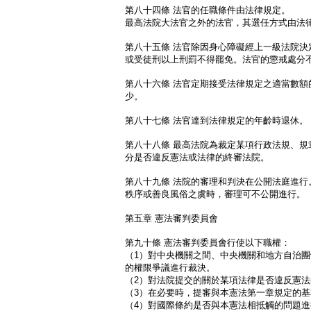
第八十四條 法官的任職條件由法律規定。
最高法院大法官之外的法官，其選任方式由法
第八十五條 法官除因身心障礙經上一級法院決
或受徒刑以上刑罰不得罷免。法官的懲戒處分
第八十六條 法官定期接受法律規定之適當數額
少。
第八十七條 法官達到法律規定的年齡時退休。
第八十八條 最高法院為裁定某項行政法規、規
分是否違反憲法或法律的終審法院。
第八十九條 法院的審理和判決在公開法庭進行
秩序或善良風俗之虞時，審理可不公開進行。
第五章 憲法審判委員會
第九十條 憲法審判委員會行使以下職權：
（1）對中央機關之間、中央機關和地方自治
的權限爭議進行裁決。
（2）對法院提交的關於某項法律是否違反憲
（3）在必要時，提審與本憲法第一章規定的
（4）對國際條約是否與本憲法相抵觸的問題進