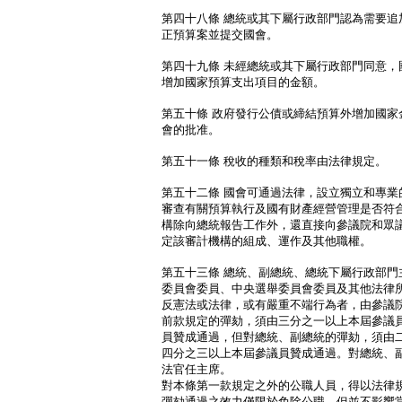
第四十八條 總統或其下屬行政部門認為需要追
正預算案並提交國會。
第四十九條 未經總統或其下屬行政部門同意，
增加國家預算支出項目的金額。
第五十條 政府發行公債或締結預算外增加國家
會的批准。
第五十一條 稅收的種類和稅率由法律規定。
第五十二條 國會可通過法律，設立獨立和專業
審查有關預算執行及國有財產經營管理是否符
構除向總統報告工作外，還直接向參議院和眾
定該審計機構的組成、運作及其他職權。
第五十三條 總統、副總統、總統下屬行政部門
委員會委員、中央選舉委員會委員及其他法律
反憲法或法律，或有嚴重不端行為者，由參議
前款規定的彈劾，須由三分之一以上本屆參議
員贊成通過，但對總統、副總統的彈劾，須由
四分之三以上本屆參議員贊成通過。對總統、
法官任主席。
對本條第一款規定之外的公職人員，得以法律
彈劾通過之效力僅限於免除公職，但並不影響