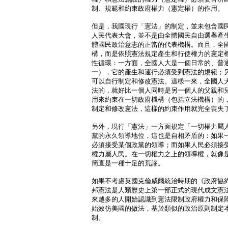
制、規範和約束政府權力（憲定權）的作用。
但是，我國現行「憲法」的制定，並未包含國
人民代表大會，並不是由全體國民自由選舉產
體國民政治意志的正當的代表機構。而且，全
構，而是依照憲法規定產生和行使權力的憲定
性循環：一方面，全國人大是一個日常的、普
一），它的產生和運行必須受到憲法的規範；
可以自行制定和修改憲法。這樣一來，全國人
法的，就好比一個人同時是另一個人的父親和
用來約束在一切政府機構（包括立法機構）的
制定和修改憲法，這樣的約束作用就完全喪失
另外，現行「憲法」一方面規定「一切權力屬
黨的永久領導地位，這也是自相矛盾的：如果
必須接受某個政黨的領導；而如果人民必須接
權力屬人民。在一切權力之上的領導權，就像
簡直是一種十足的荒謬。
如果不考慮英國克倫威爾統治時期的《政府協
邦憲法是人類歷史上第一部正式的現代成文憲
來越多的人開始認識到憲法限制政府權力和保
始效仿美國的做法，基於類似的政治原則制定
制。