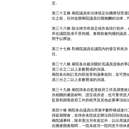
定。
第三十五條 兩院議員依法律規定自國庫領受適
出之前，任何改變兩院議員任職報酬的法律，
第三十六條 除法律另有規定或作為現行犯外，
所在議院批准不受拘捕。會期前被拘捕的議員
間予以釋放。
第三十七條 對兩院議員在議院內的發言和表決
任。
第三十八條 兩院各自裁決關於其議員資格的爭
員三分之二以上多數贊成的決議。
兩院各自制訂其內部規章和議事規則，並可懲
員三分之二以上多數贊成的決議。
第三十九條 兩院得各自監督政府工作及調查政
供相關的書面材料、證言或供述，也可要求證
監督和調查政府工作的程序及其他必要事項由
第四十條 兩院各自議員出席過半數即構成進行
得延期開會，並得依各院規定辦法與罰則強迫
兩院議事時，除本憲法另有規定外，以出席議
在國會開會期間，一院未經另一院同意不得休