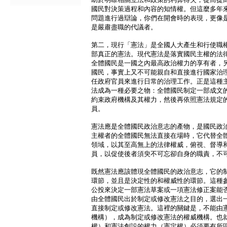
國民對決策過程和內容的知情權。但這麼多年
問題進行過辯論，你們在開會時的表現，更像
是嚴肅盡職的代議者。
第二，現行「憲法」是全國人大產生和行使職
部真正的憲法。現代憲法是落實國民主權的法
全體國民是一國之內最高政治權力的享有者，
國民，事實上又不可能親自和直接進行國家治
任政府官員來進行日常的治理工作。正是這種
法成為一種必要之物：全體國民制定一部成文
約束政府機構及其權力，然後再依照憲法規定
員。
憲法應是全體國民政治意志的產物，是國民政
主權者的全體國民無法直接在場時，它代替全
領域，以其至高無上的法律權威，俯視、督導
員，以促使後者須臾不可忘卻自身的職責，不
既然憲法應該體現全體國民的政治意志，它的
環節，並且是決定性的和權威性的環節。這種
公投來決定一部憲法草案或一項憲法修正案能
由全體國民出於制定或修改憲法之目的，選出
直接制定或修改憲法。這裡的關鍵是，不能由
機構），成為制定或修改憲法的權威機構。也
權）和憲法創設的權力（憲定權）必須要有所