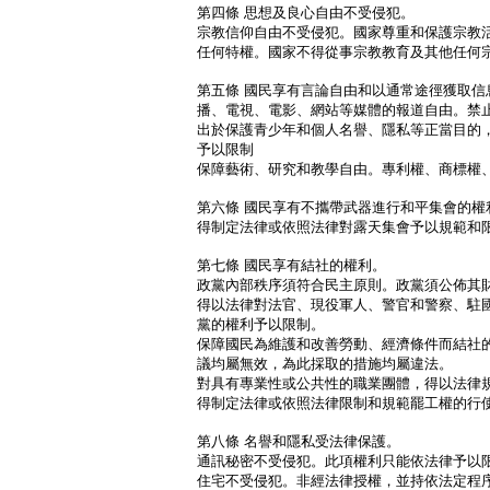
第四條 思想及良心自由不受侵犯。
宗教信仰自由不受侵犯。國家尊重和保護宗教
任何特權。國家不得從事宗教教育及其他任何
第五條 國民享有言論自由和以通常途徑獲取信
播、電視、電影、網站等媒體的報道自由。禁
出於保護青少年和個人名譽、隱私等正當目的
予以限制
保障藝術、研究和教學自由。專利權、商標權
第六條 國民享有不攜帶武器進行和平集會的權
得制定法律或依照法律對露天集會予以規範和
第七條 國民享有結社的權利。
政黨內部秩序須符合民主原則。政黨須公佈其
得以法律對法官、現役軍人、警官和警察、駐
黨的權利予以限制。
保障國民為維護和改善勞動、經濟條件而結社
議均屬無效，為此採取的措施均屬違法。
對具有專業性或公共性的職業團體，得以法律
得制定法律或依照法律限制和規範罷工權的行
第八條 名譽和隱私受法律保護。
通訊秘密不受侵犯。此項權利只能依法律予以
住宅不受侵犯。非經法律授權，並持依法定程