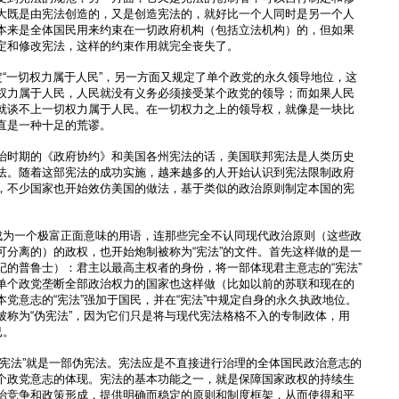
大既是由宪法创造的，又是创造宪法的，就好比一个人同时是另一个人
本来是全体国民用来约束在一切政府机构（包括立法机构）的，但如果
定和修改宪法，这样的约束作用就完全丧失了。
定“一切权力属于人民”，另一方面又规定了单个政党的永久领导地位，这
权力属于人民，人民就没有义务必须接受某个政党的领导；而如果人民
就谈不上一切权力属于人民。在一切权力之上的领导权，就像是一块比
直是一种十足的荒谬。
治时期的《政府协约》和美国各州宪法的话，美国联邦宪法是人类历史
法。随着这部宪法的成功实施，越来越多的人开始认识到宪法限制政府
，不少国家也开始效仿美国的做法，基于类似的政治原则制定本国的宪
渐成为一个极富正面意味的用语，连那些完全不认同现代政治原则（这些政
可分离的）的政权，也开始炮制被称为“宪法”的文件。首先这样做的是一
纪的普鲁士）：君主以最高主权者的身份，将一部体现君主意志的“宪法”
单个政党垄断全部政治权力的国家也这样做（比如以前的苏联和现在的
党意志的“宪法”强加于国民，并在“宪法”中规定自身的永久执政地位。
被称为“伪宪法”，因为它们只是将与现代宪法格格不入的专制政体，用
已。
“宪法”就是一部伪宪法。宪法应是不直接进行治理的全体国民政治意志的
个政党意志的体现。宪法的基本功能之一，就是保障国家政权的持续生
治竞争和政策形成，提供明确而稳定的原则和制度框架，从而使得和平