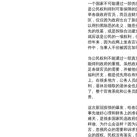
一个国家不可能通过一部伪
是公民权利得到可靠保障的
举各级政府官员，而且连财
区，仅仅因为政府出台了新
以用扫黑除恶的名义，随意
先的坟墓，或是拆除合法建
就应该是公民的一项权利，
些年来，因为在网上发表言
件中，当事人不但被因言加
当公民权利不能通过一部真
能得到政府的重视。虽然政
足各级官员的需要，并被他
福利开支，都是优先用在有
上。在很多地方，公务人员
利，退休后领取的退休金也
了。整个官僚系统和公务员
兽。
这次新冠疫情的爆发，给各
事先做好心理和财务上的准
难关，是很多国家民选政府
样做。为什么会这样？因为
言，忽视民众的需要和诉求
众的授权。民权没有落实，