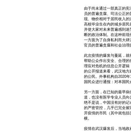
由于尚未通过一部真正的宪
员的普遍贪腐、司法公正的
现、物价相对于居民收入的
高校毕业生在内的城乡居民
并使大家对未来普遍感到迷
断的政治体制。在这种前现
一方面为了自身私利而大肆
官员的普遍贪腐和社会治理
此次疫情的爆发与蔓延，就
帮助公众作出安全、合理的
理应对危机的信息公开逻辑
的公开报道来看，武汉地方
的公民。外事机构自2020
国民众进行通报：对本国民
另一方面，在已知的最早病
道，也没有医学专业人员向
绝不是说，中国没有好的记
的严密管控，几乎已完全摧
开疫情的市民（其中就包括
横。
疫情在武汉爆发后，当地政