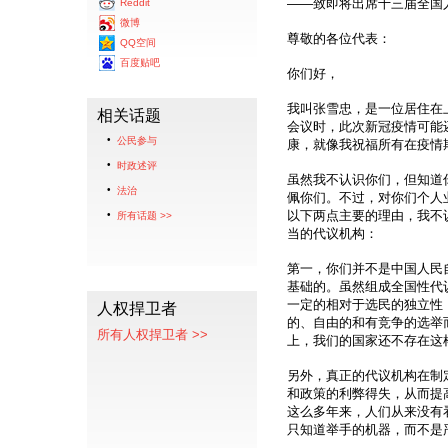
——致即将出席十三届全国
Reddit
微博
尊敬的各位代表：
QQ空间
百度贴吧
你们好，
我叫张雪忠，是一位居住在上
相关话题
会议时，此次新冠疫情可能
公民参与
康，就像我祝福所有在疫情
时政述评
虽然我不认识你们，但知道
法治
佩你们。不过，对你们个人
以下两点主要的理由，我不
所有话题 >>
当的代议机构：
第一，你们并不是中国人民
基础的。虽然组成全国性代
一定的相对于选民的独立性
人权捍卫者
的、自由的和有竞争的选举
所有人权捍卫者 >>
上，我们的国家还不存在这
另外，真正的代议机构在制
和政策的利弊得失，从而提
这么多年来，人们从来没有
只知道举手的机器，而不是