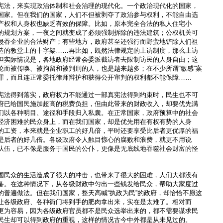
宪法，来实现政治体制和社会治理的现代化。一个政治现代化的国家，
国家。但在我们的国家，人们不但被剥夺了政治参与权利，不能自由选
产权和人身权也缺乏有效的保障。比如，原本完全合法的私人住宅小
的规划方案，一夜之间就变成了必须强制拆除的违法建筑；公权机关可
侵吞企业的合法财产；有些地方，政府甚至还强行而野蛮地铲除人们祖
造的教堂上的十字架……再比如，既然法律规定的上访制度，那么上访
但实际情况是，各地政府经常会委派截访者去限制访民的人身自由；这
论而被传唤、被拘留和被判刑的人，也是越来越多；在不少所谓“敏感”案
罪，而且连正常委托律师辩护和获得公开审判的权利都不能保障……
宪法得到落实，政府权力不能通过一部真宪法得到约束时，民生也不可
府已给国民施加超高的税费负担，但由此带来的财政收入，却要优先满
们以各种明目、途径和手段归入私囊。在正常国家，政府预算中的社会
经济困难的民众身上，而在我们国家，却是优先用在有权有势的人身
的工资，本来就是企业职工的好几倍，平时还要享受比后者更优厚的福
是后者的好几倍。各级政府令人触目惊心的腐败和浪费，就更不用说
队伍，已不像是服务于国民的公仆，更像是无底线地吞噬社会财富的怪
国民众的生活造成了很大的冲击，也带来了很大的困难，人们大都没有
备。在这种情况下，从各级财政中匀出一些钱发给民众，帮助大家度过
的普遍做法。但在我们国家，整天高喊“执政为民”的政府，却恰恰不愿这
让各级政府、各种衙门将到手的肥肉拿出来，实在是太难了。相对而
更为容易，因为各级政府官员都不是民众选举出来的，都不需要谋求民
民生却可以得到政府的重视，这样的情况古今中外都是从未见过的。