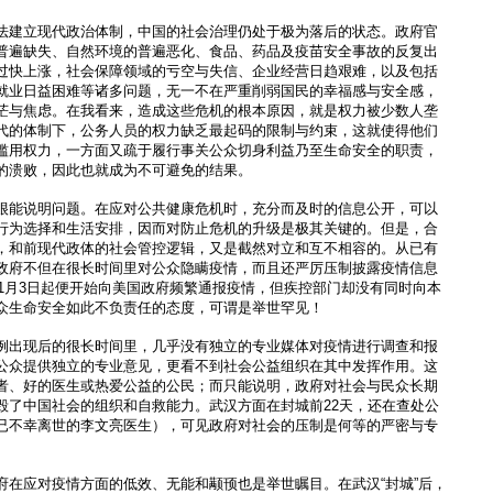
法建立现代政治体制，中国的社会治理仍处于极为落后的状态。政府官
普遍缺失、自然环境的普遍恶化、食品、药品及疫苗安全事故的反复出
过快上涨，社会保障领域的亏空与失信、企业经营日趋艰难，以及包括
就业日益困难等诸多问题，无一不在严重削弱国民的幸福感与安全感，
茫与焦虑。在我看来，造成这些危机的根本原因，就是权力被少数人垄
代的体制下，公务人员的权力缺乏最起码的限制与约束，这就使得他们
滥用权力，一方面又疏于履行事关公众切身利益乃至生命安全的职责，
的溃败，因此也就成为不可避免的结果。
很能说明问题。在应对公共健康危机时，充分而及时的信息公开，可以
行为选择和生活安排，因而对防止危机的升级是极其关键的。但是，合
，和前现代政体的社会管控逻辑，又是截然对立和互不相容的。从已有
政府不但在很长时间里对公众隐瞒疫情，而且还严厉压制披露疫情信息
年1月3日起便开始向美国政府频繁通报疫情，但疾控部门却没有同时向本
众生命安全如此不负责任的态度，可谓是举世罕见！
例出现后的很长时间里，几乎没有独立的专业媒体对疫情进行调查和报
公众提供独立的专业意见，更看不到社会公益组织在其中发挥作用。这
者、好的医生或热爱公益的公民；而只能说明，政府对社会与民众长期
毁了中国社会的组织和自救能力。武汉方面在封城前22天，还在查处公
已不幸离世的李文亮医生），可见政府对社会的压制是何等的严密与专
府在应对疫情方面的低效、无能和颟顸也是举世瞩目。在武汉“封城”后，