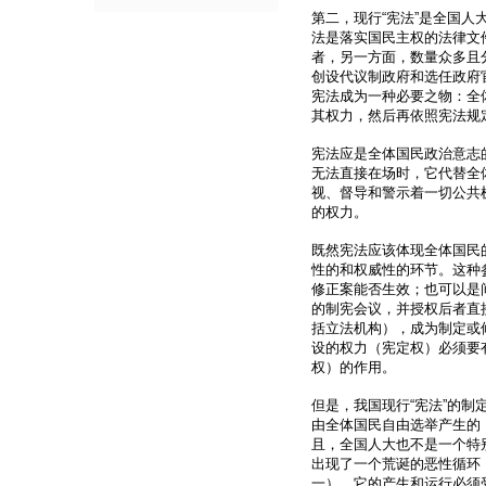
第二，现行“宪法”是全国
法是落实国民主权的法律文
者，另一方面，数量众多且
创设代议制政府和选任政府
宪法成为一种必要之物：全
其权力，然后再依照宪法规
宪法应是全体国民政治意志
无法直接在场时，它代替全
视、督导和警示着一切公共
的权力。
既然宪法应该体现全体国民
性的和权威性的环节。这种
修正案能否生效；也可以是
的制宪会议，并授权后者直
括立法机构），成为制定或
设的权力（宪定权）必须要
权）的作用。
但是，我国现行“宪法”的
由全体国民自由选举产生的
且，全国人大也不是一个特
出现了一个荒诞的恶性循环
一），它的产生和运行必须