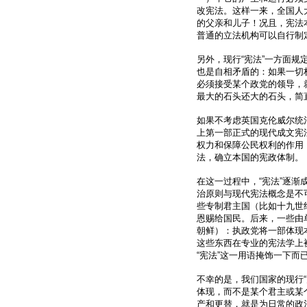
改宪法。这样一来，全国人
的父亲和儿子！况且，宪法
普通的立法机构可以自行制
另外，现行“宪法”一方面规
也是自相矛盾的：如果一切
必须接受某个政党的领导，
最大的石头还大的石头，简
如果不考虑英国克伦威尔统
上第一部正式的现代成文宪
权力和保障公民权利的作用
法，确立本国的宪政体制。
在这一过程中，“宪法”逐
治原则与现代宪法概念是不
些专制君主国（比如十九世
恩赐给国民。后来，一些由
朝鲜）：执政党将一部体现本
这些东西在专业的宪法学上
“宪法”这一用语掩饰一下而
不幸的是，我们国家的现行
体现，而不是某个君主或某
产和更替，就是为日常的政