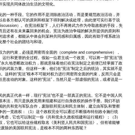
并实现共同体政治生活的文明化。
化的一种手段。它的作用不是消除政治活动，而是要规范政治活动，并
以在各方都认可的原则和框架下得到解决或处理，由此便可实行基于说
 by discussion）。在宪法框架下，人们不再将武力作为夺取政权的手段，失
而且还有在未来赢回来的机会。宪法为政治争端的解决所提供的原则和
的追求者，都能从中体会到某种共同感和归属感，因此有助于维系政治
化整个社会的团结与和谐。
束，必须是周密而全面的（complete and comprehensive），
、运行和更替的全过程。假如一位君主或一个政党，可以将一部“宪法”强
法”永久地垄断政治权力，那就意味着他们在宪法制定之前便已经掌握了政
织的武装力量。但这样一来，他们在“宪法”制定之后的统治，其实就不是
力。这样的“宪法”根本不可能对权力进行周密而全面的约束，反而只会是
任意改动的对象。这样的“宪法”，当然只是一部虚假的宪法，或者说是一
民的真正代表一样，现行“宪法”也不是一部真正的宪法。它不是中国人民
根本法，而只是执政党用来组建和运行自身政权的操作手册。我们不妨
国的共和党与军队合作，废除联邦宪法和民主体制，建立由军队和警察
争的一党政权：（1）这个政权完全可以通过不断颁布特别政令施行统
利考虑，它也可以制定一份《共和党永久政权组建和运行规程》；（3）
权，它也可以给这份规程取名《美利坚人民共和国宪法》。但有谁能够
和被废除的美国联邦宪法，是根本不同的两种东西呢？