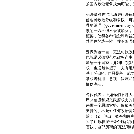
的国内政治竞争成为可能，
宪法是对政治活动进行法律
使各种政治分歧和争议，可
理的治理（government
败的一方不但不会被消灭，
框架，使得各种信念和利益
共同体的统一性，并不断强
要做到这一点，宪法对执政权力的约
也就是必须规范执政权产生
加给一个国家，并利用“宪
权，也必然掌握了一支有组
基于“宪法”，而只是基于武
掌权者利用、忽视、轻蔑和
部伪宪法。
各位代表，正如你们不是人
用来创设和规范政府权力的
来做一个思想实验。假如美
支持的、不允许任何政治竞
治；（2）但出于效率和便
为了让政权显得像个现代政
否认，这部所谓的“宪法”