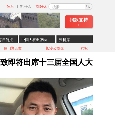
搜索
English
简体中文
繁體中文
捐款支持
每日简报
中国人权出版物
资料库
厦门聚会案
长沙公益仨
女权
—致即将出席十三届全国人大