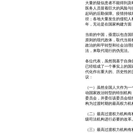
大量的疑似患者不能得到及
医务人员冒着巨大的风险与
起码的后勤保障。疫情持续
径；各地大量发生的侵犯人
年，无论是在国家构建方面
当前的中国，亟需以包含国
原则的现代政体，取代当前
政治的和平转型和社会治理
法，来取代现行的伪宪法。
各位代表，虽然我基于自身
已经组成了一个事实上的国
代化作出重大的、历史性的
议：
（一）虽然全国人大作为一
动国家政治转型的特别机构
委员会，并委任该委员会组
构为过渡时期的最高权力机构
（二）最高过渡权力机构有
级司法机构进行必要的改革
（三）最高过渡权力机构有