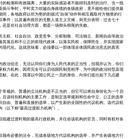
时的检测和有效隔离，大量的实际感染者不能得到及时的治疗。当一线
疫病斗争时，平时卖力吹嘘自身政绩的各级政府，竟不能给他们提供最
期间，各地政府以邻为壑的割据式“自保”动作和相互截取对方物资的行
权事件；以及遍布疫区的无数人道主义灾难，则充分表明：过去七十
，还是在社会治理方面，都是一场彻头彻尾的失败。
民主权、社会自治、政党竞争、分权制衡、司法独立、新闻自由等政治
极其落后和不公正的前现代政体，以落实民权，保障民生，并实现国家
的现代化。这就意味着，必须要以一部体现全体国民政治意志的真宪
的政治信念，无法认同你们身为人民代表的正当性，但我亦认为，你们
家权力机构，因而完全可以启动国民制宪程序，为中国的政治转型及现
贡献。在此，我谨以中国公民之一员的身份，向你们提出如下几点建
个常规的、普通的立法机构是不正当的，但它可以将自身转化为一个启
，且该特别机构的主要工作，是制定选举规则和任命中立、公正的选举
织自由、普遍和直接的选举，以产生新的全国性的代议机构。该代议机
（以下称“最高过渡权力机构”）。
权组建过渡时期的最高行政机构，并任命该机构的官员，同时有权对各
。
权颁布必要的法令，完成各级地方代议机构的选举，并产生各级地方行