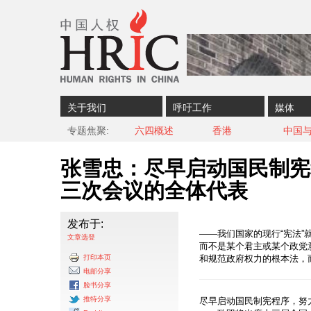
Skip to content
Skip to navigation
关于我们
呼吁工作
媒体
专题焦聚
六四概述
香港
中国
张雪忠：尽早启动国民制宪
三次会议的全体代表
发布于:
——我们国家的现行“宪法
文章选登
而不是某个君主或某个政党
打印本页
和规范政府权力的根本法，
电邮分享
脸书分享
推特分享
尽早启动国民制宪程序，努