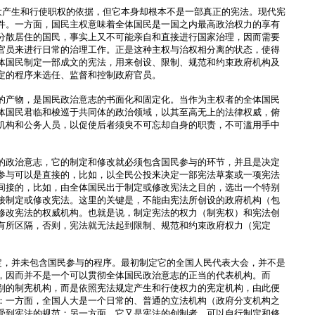
人大产生和行使职权的依据，但它本身却根本不是一部真正的宪法。现代宪
件。一方面，国民主权意味着全体国民是一国之内最高政治权力的享有
分散居住的国民，事实上又不可能亲自和直接进行国家治理，因而需要
官员来进行日常的治理工作。正是这种主权与治权相分离的状态，使得
体国民制定一部成文的宪法，用来创设、限制、规范和约束政府机构及
定的程序来选任、监督和控制政府官员。
的产物，是国民政治意志的书面化和固定化。当作为主权者的全体国民
体国民君临和梭巡于共同体的政治领域，以其至高无上的法律权威，俯
机构和公务人员，以促使后者须臾不可忘却自身的职责，不可滥用手中
的政治意志，它的制定和修改就必须包含国民参与的环节，并且是决定
参与可以是直接的，比如，以全民公投来决定一部宪法草案或一项宪法
间接的，比如，由全体国民出于制定或修改宪法之目的，选出一个特别
接制定或修改宪法。这里的关键是，不能由宪法所创设的政府机构（包
修改宪法的权威机构。也就是说，制定宪法的权力（制宪权）和宪法创
有所区隔，否则，宪法就无法起到限制、规范和约束政府权力（宪定
制定，并未包含国民参与的程序。最初制定它的全国人民代表大会，并不是
，因而并不是一个可以贯彻全体国民政治意志的正当的代表机构。而
别的制宪机构，而是依照宪法规定产生和行使权力的宪定机构，由此便
：一方面，全国人大是一个日常的、普通的立法机构（政府分支机构之
受到宪法的规范；另一方面，它又是宪法的创制者，可以自行制定和修