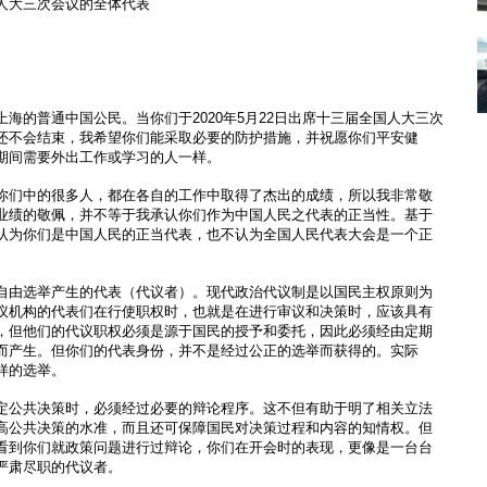
人大三次会议的全体代表
海的普通中国公民。当你们于2020年5月22日出席十三届全国人大三次
还不会结束，我希望你们能采取必要的防护措施，并祝愿你们平安健
期间需要外出工作或学习的人一样。
你们中的很多人，都在各自的工作中取得了杰出的成绩，所以我非常敬
业绩的敬佩，并不等于我承认你们作为中国人民之代表的正当性。基于
认为你们是中国人民的正当代表，也不认为全国人民代表大会是一个正
自由选举产生的代表（代议者）。现代政治代议制是以国民主权原则为
议机构的代表们在行使职权时，也就是在进行审议和决策时，应该具有
，但他们的代议职权必须是源于国民的授予和委托，因此必须经由定期
而产生。但你们的代表身份，并不是经过公正的选举而获得的。实际
样的选举。
定公共决策时，必须经过必要的辩论程序。这不但有助于明了相关立法
高公共决策的水准，而且还可保障国民对决策过程和内容的知情权。但
看到你们就政策问题进行过辩论，你们在开会时的表现，更像是一台台
严肃尽职的代议者。