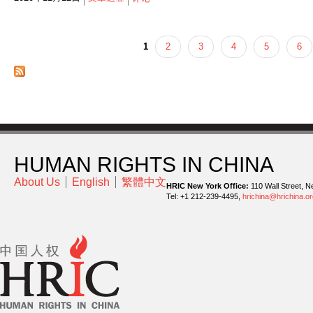
1
2
3
4
5
6
页面
HUMAN RIGHTS IN CHINA
About Us
English
繁體中文
HRIC New York Office:
110 Wall Street, N
Tel: +1 212-239-4495,
hrichina@hrichina.or