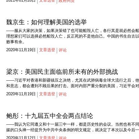
2021年01月28日
文章选登
政府问责
魏京生：如何理解美国的选举
——服从大家的决策，如果决策错了也可能船毁人亡，各行其是就必然会
理想家们可以选择必然船毁人亡，反正死的不是他自己。中国的书生自古
败事有余。
2020年11月19日
文章选登
评论
梁京：美国民主面临前所未有的外部挑战
——习近平对香港和新疆镇压之决绝，尤其在武肺病毒全球大流行之后，
和意志，都会遭到不顾后果的打击。面对内部严重分裂的美国，习近平会
2020年11月19日
文章选登
评论
鲍彤：十九屆五中全会两点结论
——我认为它同遵义和十一届三中一样，都是历史性的会议。当然也有不
媒的口头禅一经提升为中共中央条例的明文规定，就决定了本次以及今后
2020年11月12日
文章选登
评论