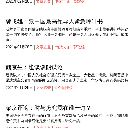
2021年02月18日
文章选登
高耀洁
政府问责
郭飞雄：致中国最高领导人紧急呼吁书
我的妻子张青刚做完结肠癌伴肝转移开腹切除大手术，马上需要进行持续2
出一切的时候了。我将克服一切艰险，跨越一切刀山火海，在所不惜。如果我
食。
2021年01月28日
文章选登
郭飞雄
司法公正
魏京生：也谈谈阴谋论
近代以来，中国人的社会心理总要找个救世主、大救星才满意。特朗普是
是悲观主义者们想象的那么恐怖。白宫的班子里边，华尔街出身的头头比
2021年01月28日
文章选登
公众知情权
梁京评论：时与势究竟在谁一边？
美国绝不会放弃自由的价值，不会放弃对法治和民主的坚守。当然，我也
恐怕美中两国最终还是要彻底摊牌，难免一战。