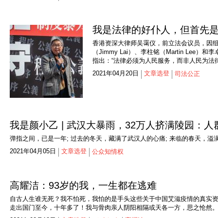
我是法律的好仆人，但首先是
香港资深大律师吴霭仪，前立法会议员，因组织
（Jimmy Lai）、李柱铭（Martin Lee
指出：“法律必须为人民服务，而非人民为法
2021年04月20日
文章选登
司法公正
我是颜小乙 | 武汉大暴雨，32万人挤满陵园：
弹指之间，已是一年; 过去的冬天，藏满了武汉人的心痛; 来临的春天，溢
2021年04月05日
文章选登
公众知情权
高耀洁：93岁的我，一生都在逃难
自古人生谁无死？我不怕死，我怕的是手头这些关于中国艾滋疫情的真实资料
走出国门至今，十年多了！我与骨肉亲人阴阳相隔或天各一方，思之怆然