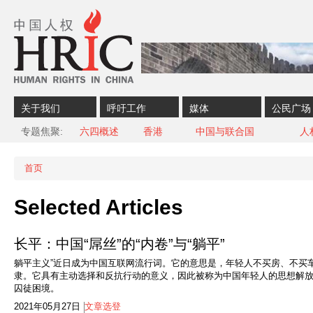
Skip to content
Skip to navigation
关于我们
呼吁工作
媒体
公民广场
专题焦聚
六四概述
香港
中国与联合国
人
首页
当前位置
Selected Articles
长平：中国“屌丝”的“内卷”与“躺平”
躺平主义”近日成为中国互联网流行词。它的意思是，年轻人不买房、不买
隶。它具有主动选择和反抗行动的意义，因此被称为中国年轻人的思想解放
囚徒困境。​
2021年05月27日
文章选登