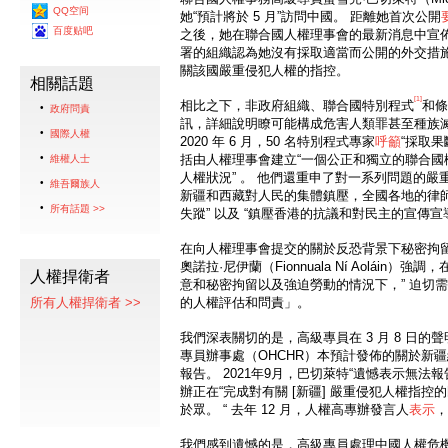
QQ空间
她“預計將於 5 月”訪問中國。 距離她首次公開
百度贴吧
之後，她在聯合國人權理事會的最新消息中宣佈
署的組織認為她沒有採取適當而公開的外交措
關該國嚴重侵犯人權的指控。
相關話題
[1]
相比之下，非政府組織、聯合國特別程式
和條
政府問責
訊，詳細說明瞭可能構成危害人類罪甚至種族
國際人權
2020 年 6 月，50 名特別程式專家
呼籲
“採取
括由人權理事會建立“一個公正和獨立的聯合國
維權人士
人權狀況” 。 他們還重申了對一系列問題的嚴
維吾爾族人
新疆和西藏對人民的集體鎮壓，全國各地的律
所有話題 >>
失蹤” 以及 “鎮壓香港的抗議和對民主的宣傳宣
在向人權理事會提交的關於反恐背景下秘密拘
奧諾拉·尼伊蘭（Fionnuala Ní Aoláin
人權捍衛者
意和秘密拘留以及強迫勞動的情況下，” 迫切
所有人權捍衛者 >>
的人權評估和問責」。
我們深表關切的是，高級專員在 3 月 8 日
專員辦事處（OHCHR）本預計發佈的關於新
報告。 2021年9月，巴切萊特“遺憾表示無法
辦正在“完成對有關 [新疆] 嚴重侵犯人權指
於眾。 “ 去年 12 月，人權高專辦發言人
表示
，
我們感到遺憾的是，高級專員處理中國人權危