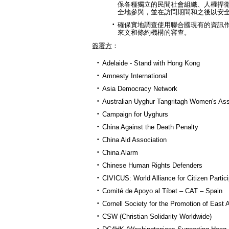
保各種獨立的民間社會組織、人權捍
全地參與，並在訪問期間和之後以安全
確保實地調查使用聯合國現有的資訊
來文和條約機構的審查。
簽署方
：
Adelaide - Stand with Hong Kong
Amnesty International
Asia Democracy Network
Australian Uyghur Tangritagh Women's Ass
Campaign for Uyghurs
China Against the Death Penalty
China Aid Association
China Alarm
Chinese Human Rights Defenders
CIVICUS: World Alliance for Citizen Partici
Comité de Apoyo al Tíbet – CAT – Spain
Cornell Society for the Promotion of East 
CSW (Christian Solidarity Worldwide)