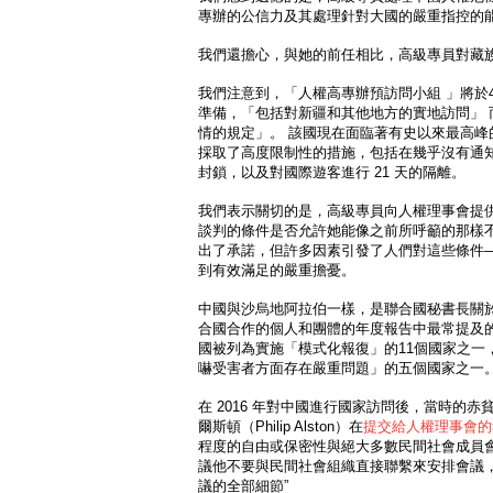
專辦的公信力及其處理針對大國的嚴重指控的
我們還擔心，與她的前任相比，高級專員對藏
我們注意到，「人權高專辦預訪問小組 」將於
準備，「包括對新疆和其他地方的實地訪問」 
情的規定」。 該國現在面臨著有史以來最高峰
採取了高度限制性的措施，包括在幾乎沒有通
封鎖，以及對國際遊客進行 21 天的隔離。
我們表示關切的是，高級專員向人權理事會提
談判的條件是否允許她能像之前所呼籲的那樣不
出了承諾，但許多因素引發了人們對這些條件
到有效滿足的嚴重擔憂。
中國與沙烏地阿拉伯一樣，是聯合國秘書長關於
合國合作的個人和團體的年度報告中最常提及的
國被列為實施「模式化報復」的11個國家之一
嚇受害者方面存在嚴重問題」的五個國家之一
在 2016 年對中國進行國家訪問後，當時的
爾斯頓（Philip Alston）在
提交給人權理事會的
程度的自由或保密性與絕大多數民間社會成員
議他不要與民間社會組織直接聯繫來安排會議，
議的全部細節”