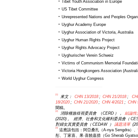
Tibet Youth Association in Europe
US Tibet Committee
Unrepresented Nations and Peoples Organ
Uyghur Academy Europe
Uyghur Association of Victoria, Australia
Uyghur Human Rights Project
Uyghur Rights Advocacy Project
Uyghurischer Verein Schweiz
Victims of Communism Memorial Foundati
Victoria Hongkongers Association (Australi
World Uyghur Congress
[1]
來文：
CHN 13/2018
;
CHN 21/2018
;
CH
18/2020
;
CHN 21/2020
;
CHN 4/2021
;
CHN 
聞稿。
[2]
消除種族歧視委員會
（
CERD
），
結論性
(2020)
。
經濟、社會和文化權利委員會（
CE
對婦女其實委員會（
CEDAW
）
議題清單
(20
[3]
這應該包括：阿亞桑扎（A-nya Sengdr
彤、丁家喜、果·喜饒嘉措（Go Sherab Gyats