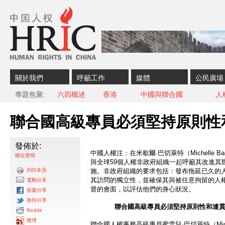
Skip to content
Skip to navigation
關於我們
呼籲工作
媒體
公民廣場
專題焦聚
六四概述
香港
中國與聯合國
人
聯合國高級專員必須堅持原則性
發佈於:
中國人權注：在米歇爾·巴切萊特（Michelle B
聯合聲明
與全球59個人權非政府組織一起呼籲其改進其
列印本頁
施。非政府組織的要求包括：發布拖延已久的
其訪問的獨立性，並確保其與被任意拘留的人
電郵分享
督的會面，以評估他們的身心狀況。
面書分享
推特分享
聯合國高級專員必須堅持原則性和連
Reddit
微博
聯合國人權事務高級專員蜜雪兒·巴切萊特（Michell