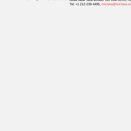
Tel: +1 212-239-4495,
hrichina@hrichina.or