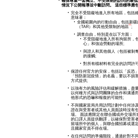
確保尊重一套獨立、不受限制的訪問的最低
情況下公開報導並中斷訪問。
這些標準應
完全不受阻礙地進入所有地區，包括
意味著：
全國範圍內的行動自由，包括新疆
[5]
（TAR）和其他受限制的地區
;
調查自由，特別是在以下方面：
不受阻礙地進入所有拘留所，
心」和強迫勞動的場所;
與證人和其他個人（包括被剝
的接觸;
對所有檔材料有完全的訪問許可
保證任何官方的安保，包括以「反恐
「預防新冠疫情」的名義，要以不損
方式提供;
以強有力的風險評估和緩解措施，盡
以何種方式與訪問團隊的合作和溝通
他形式的恐嚇和報復的可能性;
不與國家當局共用訪問計劃中任何涉
證在與受害者或其他人員面談時沒有
場。 面談應限定在聯合國或外交場所
的口譯人員提供翻譯，以確保對受害者
留場所中的個人，與聯合國招募或選
且國家官員不得在場。
在任何訪問的準備階段，通過針對不