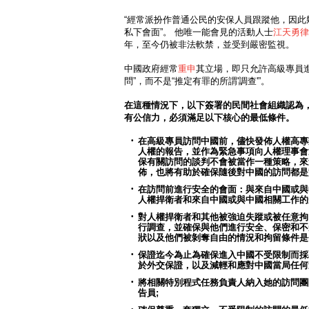
“經常派扮作普通公民的安保人員跟蹤他，因此
私下會面”。 他唯一能會見的活動人士
江天勇律
年，至今仍被非法軟禁，並受到嚴密監視。
中國政府經常
重申
其立場，即只允許高級專員進
問”，而不是“推定有罪的所謂'調查'”。
在這種情況下，以下簽署的民間社會組織認為
有公信力，必須滿足以下核心的最低條件。
在高級專員訪問中國前，儘快發佈人權高專
人權的報告，並作為緊急事項向人權理事會
保有關訪問的談判不會被當作一種策略，來
佈，也將有助於確保隨後對中國的訪問都是
在訪問前進行安全的會面：與來自中國或與
人權捍衛者和來自中國或與中國相關工作的
對人權捍衛者和其他被強迫失蹤或被任意拘
行調查，並確保與他們進行安全、保密和不
狀以及他們被剝奪自由的情況和拘留條件是
保證迄今為止為確保進入中國不受限制而採
於外交保證，以及減輕和應對中國當局任何
將相關特別程式任務負責人納入她的訪問團
告員
;