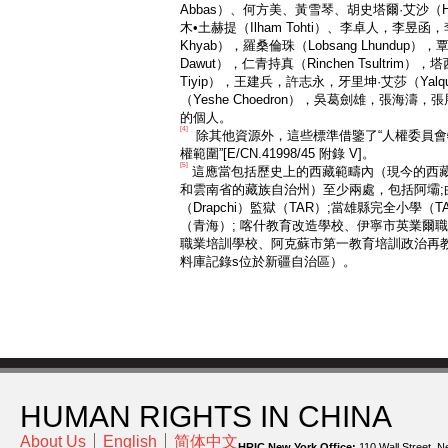
Abbas）、何方美、黃雪琴、胡史塔爾·艾沙（Hus
木•土赫提（Ilham Tohti）、李卓人，李昱函
Khyab），羅桑倫珠（Lobsang Lhundup）
Dawut），仁青持真（Rinchen Tsultrim），
Tiyip），王建兵，許志永，牙里坤·艾莎（Yalq
（Yeshe Choedron），吳葛劍雄，張海濤
的個人。
[4]
除其他資源外，這些標準借鑒了“人權委員會
權範圍”[E/CN.41998/45 附錄 V]。
[5]
這應當包括歷史上的西藏範疇內（現今的西
和雲南省的藏族自治州）至少兩處，包括阿壩;曲水
（Drapchi）監獄（TAR）;當雄縣完全小學
（青海）; 喀什教育改造學校、伊寧市英業爾
職業培訓學校、阿克蘇市第一教育培訓政治再
料庫記錄s位於新疆自治區）。
HUMAN RIGHTS IN CHINA
About Us
English
简体中文
HRIC New York Office:
110 Wall Street, N