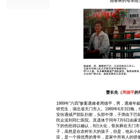
陆春林的母亲陆
曹长先（
周德平
的
1989年“六四”惨案遇难者周德平，男，遇难年
研究生，湖北省天门市人。1989年6月3日晚
安街遇戒严部队扫射，头部中弹，子弹由下巴
民众送到同仁医院。其遗体于同年7月6日由家
下的伤疤得以确认，8日火化，骨灰葬在天门
子，虽然是在农村长大的孩子，但是，他从小
应，是一个很优秀的青年，是家中所有人的骄