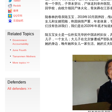
Twitter
有一个弹孔，子弹未穿出，尸体送到阜外医院
Reddit
回学校，由校方领回尸体火化，骨灰葬在江苏
微博
QQ空间
陆春林的母亲陆玉宝，2019年10月因摔跤，
百度贴吧
女儿和女婿照顾，终因病情严重，年老体衰，于
们没有告诉我们，我们是在2020年年底才知道
Related Topics
陆玉宝女士是一位朴实无华的中国农村妇女，
儿子，一个女儿；大儿子在北京惨遭戒严部队
Government
她的身边，晚年她和女儿一家生活。她的丈夫陆
Accountability
June Fourth
Tiananmen Mothers
More topics >>
Defenders
All defenders >>