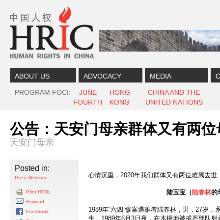
Skip to content
Skip to navigation
ABOUT US
ADVOCACY
MEDIA
C
PROGRAM FOCI
JUNE
HONG
CHINA AND THE
FOURTH
KONG
UNITED NATIONS
公告：天安门母亲群体又有两位
天安门母亲
Posted in:
心情沉重，2020年我们群体又有两位难属去世
Press Release
陆玉宝（
陆春林
的
Print HTML
Forward
1989年“六四”惨案遇难者陆春林，男，27岁
Facebook
生。1989年6月3日夜，在木樨地被戒严部队