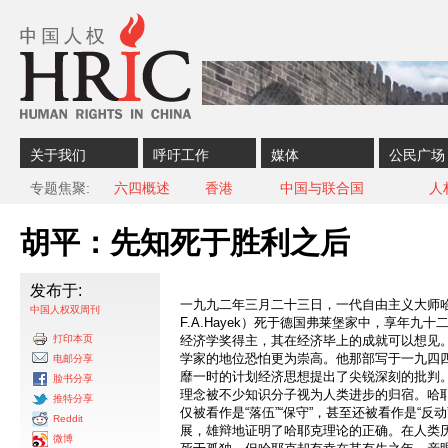
Skip to content
Skip to navigation
关于我们
呼吁工作
媒体
公民广场
专题焦聚
六四概述
香港
中国与联合国
人
胡平：先知死于胜利之后
发布于:
一九九二年三月二十三日，一代自由主义大师
中国人权双周刊
F.A.Hayek）死于德国弗莱堡家中，享年九
打印本页
经济学奖得主，其在经济毕上的成就可以想见
学家的地位恐怕更为崇高。他那部写于一九四
电邮分享
靡一时的计划经济思想提出了尖锐深刻的批判
脸书分享
理念被不少知识分子视为人类进步的归宿。哈
推特分享
仅被看作是“落伍”“保守”，甚至还被看作是“反
Reddit
展，雄辩地证明了哈耶克理论的正确。在人类
微博