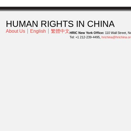
HUMAN RIGHTS IN CHINA
About Us
English
繁體中文
HRIC New York Office:
110 Wall Street, N
Tel: +1 212-239-4495,
hrichina@hrichina.or