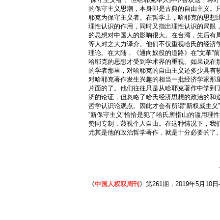
的保守主义思潮，本身即是古典的自由主义。
耶克为保守主义者。在哲学上，哈耶克的思想
理性认识的作用，同时又指出理性认识的局限
的思想对中国人的影响很大。在台湾，先后有
等人对之大力译介。他们不仅重视哈氏的经济
理论。在大陆，《通向奴役的道路》在“文革”前
哈耶克的思想才受到学术界的重视。如果说在
的学者那里，对哈耶克的自由主义还多少具有
对哈耶克著作发生兴趣的相当一批经济学家那
片面的了。他们往往只是从哈耶克著作中学到
济的论证，但忽略了哈氏经济思想的政治的和
哲学认识论观点。因此才会有所谓“新权威主义”或
“新保守主义”恰恰是犯了哈氏所指山的滥用理
赞同专制，蔑视个人自由。在这种情况下，我
尤其是他的政治哲学著作，就是十分必要的了
《
中国人权双周刊
》第261期，2019年5月10日