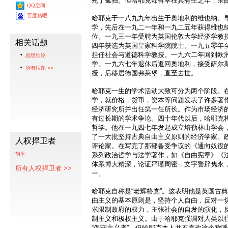
死于孤独。但哈耶克却有幸在其有生之年，亲
QQ空间
百度贴吧
哈耶克于一八九九年出生于奥地利的维也纳。
学，先后在一九二一年和一九二五年获得维也
位。一九三一年受聘为英国伦敦大学经济学教
相关话题
四年获选为英国皇家科学院院士。一九五零年
担任社会与道德科学教授。一九六二年回到欧
思想理论
学。一九六七年退休后返回奥地利，接受萨尔
所有话题 >>
授，后移居德国弗莱堡，直至去世。
哈耶克一生的学术活动大致可分为两个阶段。
学，就价格，货币，资本等问题发表了许多著
经济研究所并出任第一任所长。作为市场经济
有过长期的学术争论。四十年代以后，哈耶克
哲学。他在一九四七年发起成立培勒林山学会
了一大批坚持古典自由主义原则的经济学家、
人权捍卫者
评论家。在写完了那部备受争议的《通向奴役
胡平
系列政治哲学与法学著作，如《自由宪章》《
体系博大精深，论证严谨周密，文字警辟隽永
所有人权捍卫者 >>
一。
哈耶克自称是“老辉格党”。这表明他是英国古
由主义的基本原则是，坚持个人自由，反对一
求限制政府的权力，主张社会的自发的演化，
制主义和极权主义。由于哈耶克强调对人类以
“保守主义者”。但哈耶克本人并不喜欢这个称