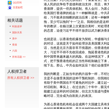
QQ空间
港人民的抗争给予道德和政治支持，而且，将
百度贴吧
香港牌，提供一些具体机制。有人会问，为甚
给美国打香港牌的机会？一种解释就是，中共
歧，习不敢承担独断的政治后果；还有一种解
相关话题
拖，至少可以拖到“十一”之后。我相信的是这
年的教训，在杨洁篪上次紧急访美时，对处理
时政述评
的态度，迫使习近平不得不放弃以武力解决香
国际关系
美中
也就是说，以香港危机爆发为契机，华盛顿与
的对话，这就是关于如何处理涉及美国重大利
香港
话，当然是北京方面非常不情愿的，但香港危
六四
大，习近平不得不先收回成命、拖延香港危机
和中国带来越来越大的风险。在这种情况下，
所有话题 >>
式，把干预香港危机的正当性和机制确立下来
续下去。那么，中共会如何反应？他们会接受
人权捍卫者
我的判断是，正如当年的鸦片战争一样，不经
所有人权捍卫者 >>
京是不会接受美国的这种干预机制的，但我相
有助于美中两国在不可避免的对抗中，建立起
对话机制。事实上，在过去的二十年中，眼见
能建立起这样的对话机制，但北京方面虚与委
略对话，完全成为自欺欺人的表演。
为甚么香港危机有机会促成两个大国建立具有
中对抗最重要的原因，是文化缺陷给中国人带