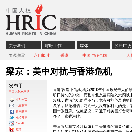
Skip to content
Skip to navigation
关于我们
呼吁工作
媒体
公民广场
专题焦聚
六四概述
香港
中国与联合国
人
梁京：美中对抗与香港危机
发布于:
香港“反送中”运动成为2019年中国政局最大
中国人权双周刊
旷日持久的冲突，而且令北京当局陷入六四以
打印本页
发现，香港危机处理不当，竟有可能危及他的
及的；我还相信，习近平更没有预料到的是，“
电邮分享
国一张新牌。也就是说，习近平对美国打台湾
脸书分享
多了一张香港牌。
推特分享
Reddit
美国政治精英及时认识到了香港牌的重要价值
微博
民主法案》列入优先议程的一个重要背景。这