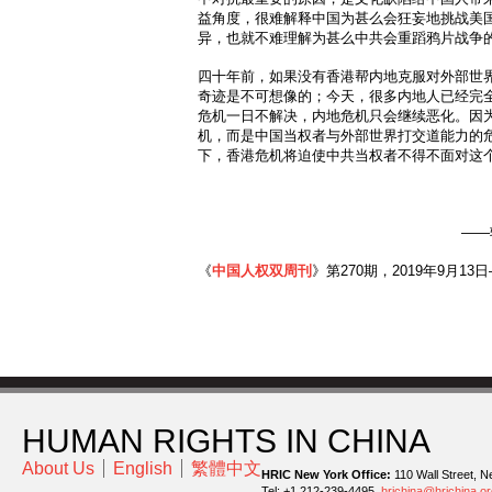
益角度，很难解释中国为甚么会狂妄地挑战美
异，也就不难理解为甚么中共会重蹈鸦片战争
四十年前，如果没有香港帮内地克服对外部世
奇迹是不可想像的；今天，很多内地人已经完
危机一日不解决，内地危机只会继续恶化。因
机，而是中国当权者与外部世界打交道能力的
下，香港危机将迫使中共当权者不得不面对这
——
《
中国人权双周刊
》第270期，2019年9月13日
HUMAN RIGHTS IN CHINA
About Us
English
繁體中文
HRIC New York Office:
110 Wall Street, N
Tel: +1 212-239-4495,
hrichina@hrichina.or