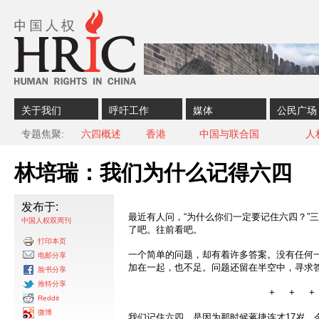
Skip to content
Skip to navigation
关于我们
呼吁工作
媒体
公民广场
专题焦聚
六四概述
香港
中国与联合国
人
林培瑞：我们为什么记得六四
发布于:
最近有人问，“为什么你们一定要记住六四？”
中国人权双周刊
了吧。往前看吧。
打印本页
一个简单的问题，却有着许多答案。没有任何
电邮分享
加在一起，也不足。问题还留在半空中，寻求
脸书分享
推特分享
+ + +
Reddit
微博
我们记住六四，是因为那时候蒋捷连才17岁。今