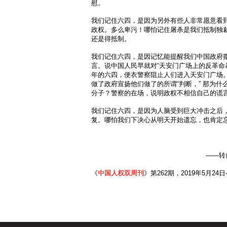
慰。
我们记住六四，是因为另外有些人非常愿意看
政权。多么卑污！哪怕记住屠杀是我们抵制独
还是得抵制。
我们记住六四，是因记忆能提醒我们中国政府
言。说中国人民早就对“天安门广场上的反革命
年的六四，便衣警察阻止人们进入天安门广场
做了政府宣扬他们做了的所谓“判断，” 那为
分子？警察的在场，说明政权不相信自己的谎
我们记住六四，是因为人脑受到巨大冲击之后
复。哪怕我们下决心从明天开始遗忘，也肯定
——转
《
中国人权双周刊
》第262期，2019年5月24日