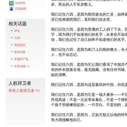
QQ空间
岁。死去的人不长岁数儿。
百度贴吧
我们记住六四，是因为那些逝去的亡灵，始终
灵们也将困扰我们，直到我们也去世。
相关话题
我们记住六四，是因为普通的工人倒了下去。
评论
字，因为我们不知道他们的名字，从来也不知
六四
动，我们也记住了自己始终不知道他们的名字
历史钩沉
我们记住六四，是因为刺刀上闪烁的篝火，令
政府问责
人，也不会忘记。
中国共产党
我们记住六四，是因为它让我们看清了中国共
所有话题 >>
有的外衣脱落在地，毫无隐藏。没有任何书籍
如此清晰。
人权捍卫者
我们记住六四，是因为这是最坏的中国，但也
所有人权捍卫者 >>
我们记住六四，是因为它是一场大屠杀——不
件或风波；不是一次反革命暴乱，不是一个模
个孩子所能够想起的，一片空白。不是别的，
我们记住六四，是因为，正如方励之以他的特
有大国侵略他自己。