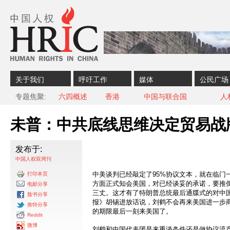
Skip to content
Skip to navigation
关于我们
呼吁工作
媒体
公民广场
专题焦聚
六四概述
香港
中国与联合国
人
未普：中共底线思维决定贸易战
发布于:
中国人权双周刊
中美谈判已经敲定了95%协议文本，就在临门
打印本页
方面正式知会美国，对已经谈妥的承诺，要推
电邮分享
三丈。这才有了特朗普总统最后通牒式的对中国
脸书分享
报》胡锡进放话说，刘鹤不会再来美国进一步
推特分享
的期限最后一刻来美国了。
Reddit
微博
刘鹤和中国代表团是来重谈条件还是做协议流