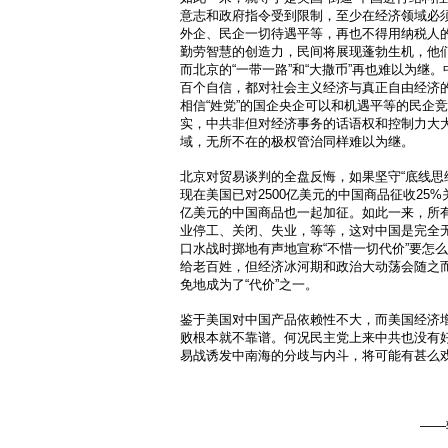
意志和政府指令受到限制，至少在经济领域必
外企、民企一切待遇平等，再也不得用纳税人
勤劳智慧的创造力，民间将展现蓬勃生机，他
而北京的“一带一路”和“大撒币”再也难以为继。
百个自信，都对社会主义经济与真正自由经济
相信“姓党”的国企央企可以和机遇平等的民企
实，中共非但对经济事务的话语权和控制力大
域，无所不在的极权管治同样难以为继。
北京对贸易谈判的全盘反悔，如果坚守“底线思
现在美国已对2500亿美元的中国商品征收25%
亿美元的中国商品也一起加征。如此一来，所
业停工、关闭、失业，等等，这对中国是完全
口水战时掷地有声地宣称“不惜一切代价”要怎
给老百姓，但经济冰河期和政治大动荡会随之
免地成为了“代价”之一。
鉴于美国对中国产品依赖性不大，而美国经济
败根本就不靠谱。何况民主党上来中共也没有
易战诱发中南海的分歧与内斗，将可能有甚么
——