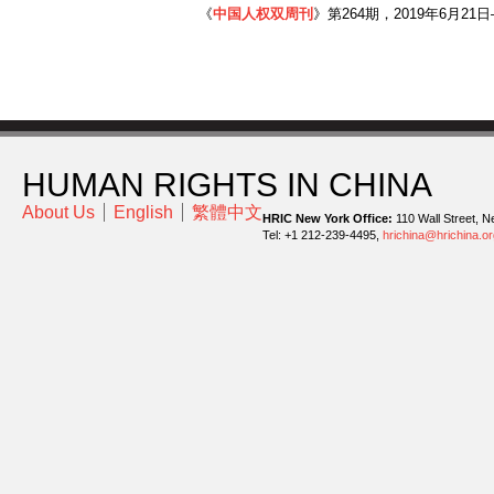
《
中国人权双周刊
》第264期，2019年6月21日
HUMAN RIGHTS IN CHINA
About Us
English
繁體中文
HRIC New York Office:
110 Wall Street, N
Tel: +1 212-239-4495,
hrichina@hrichina.or