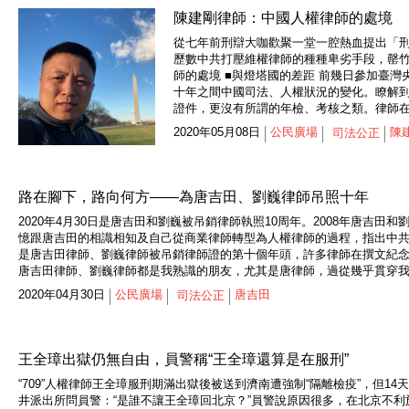
陳建剛律師：中國人權律師的處境
從七年前刑辯大咖歡聚一堂一腔熱血提出「
歷數中共打壓維權律師的種種卑劣手段，罄竹
師的處境 ■與燈塔國的差距 前幾日參加臺
十年之間中國司法、人權狀況的變化。瞭解
證件，更沒有所謂的年檢、考核之類。律師在
2020年05月08日
公民廣場
陳
司法公正
路在腳下，路向何方——為唐吉田、劉巍律師吊照十年
2020年4月30日是唐吉田和劉巍被吊銷律師執照10周年。2008年唐吉
憶跟唐吉田的相識相知及自己從商業律師轉型為人權律師的過程，指出中共對
是唐吉田律師、劉巍律師被吊銷律師證的第十個年頭，許多律師在撰文紀
唐吉田律師、劉巍律師都是我熟識的朋友，尤其是唐律師，過從幾乎貫穿我
2020年04月30日
公民廣場
唐吉田
司法公正
王全璋出獄仍無自由，員警稱“王全璋還算是在服刑”
“709”人權律師王全璋服刑期滿出獄後被送到濟南遭強制“隔離檢疫”，但
井派出所問員警：“是誰不讓王全璋回北京？”員警說原因很多，在北京不利