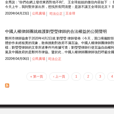
全秀說：“你們在網上發些東西對他不利”。 王全璋姐姐的微信內容如下 
今天上午，我到聖井派出所，想找所長問清楚：是誰不讓王全璋回北京？ 我
2020年04月23日
公民廣場
王全璋
司法公正
中國人權律師團就維護劉瑩瑩律師的合法權益的公開聲明
鄭州市律師協會于2020年4月2日就 劉瑩瑩 律師發佈《今天，漢口殯
體炒作未經核實的現象，散佈挑動對政府不滿言論。中國人權律師團律師
檔；劉瑩瑩律師的文章所述事件均有據可查；劉瑩瑩律師行使言論自由權
黨及中國政府的是鄭州市律協。鑒於此，中國人權律師團律師強烈呼籲全國
2020年04月06日
公民廣場
司法公正
« 第一頁
‹ 上一頁
1
2
3
4
頁面