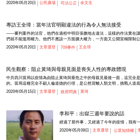
2020年05月20日
公民廣場
余文生
司法公正
專訪王全璋：當年法官明顯違法的行為令人無法接受
——審判案件的法官，他們在過程中明目張膽地去違法，這樣的作法實在
們就不能濫用權力。他們不應該一方面擴大權力，一方面又公開宣稱限制
2020年05月20日
文章選登
王全璋
709事件
民生觀察：阻止黃琦與母親見面是喪失人性的專政體現
中共四川當局以疫情為由阻止黃琦與垂危之中的母親見最後一面，這完全
的。當局這種完全不顧人倫道德的行徑，是公然背離人類文明，挑戰人道
2020年05月15日
文章選登
黃琦
政府問責
李和平：出獄三週年要說的話
經過了那件事，又經過了今年的疫情，我有一
2020年05月09日
文章選登
公眾知​​情權