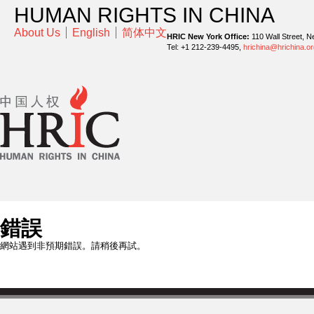
HUMAN RIGHTS IN CHINA
About Us
English
简体中文
HRIC New York Office:
110 Wall Street, N
Tel: +1 212-239-4495,
hrichina@hrichina.or
錯誤
網站遇到非預期錯誤。請稍後再試。