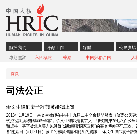
Skip to content
Skip to navigation
關於我們
呼籲工作
媒體
公民廣場
專題焦聚
六四概述
香港
中國與聯合國
人
首頁
您在這裡
司法公正
余文生律師妻子許豔被維穩上崗
2018年1月19日，余文生律師在中共十九屆二中全會期間發表《修憲公民
被控“煽動顛覆國家政權罪”。余文生律師是北京人，卻被關押在七八百公
和虐待，甚至被北京警方以涉嫌“煽動顛覆國家政權”的罪名傳喚審訊三次。2
會”開始日（5月21日）發出的被騷擾請求關注的資訊。 余文生律師妻子許豔被