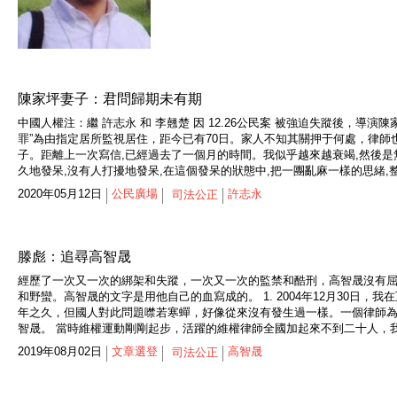
陳家坪妻子：君問歸期未有期
中國人權注：繼 許志永 和 李翹楚 因 12.26公民案 被強迫失蹤後，
罪”為由指定居所監視居住，距今已有70日。家人不知其關押于何處，律師
子。距離上一次寫信,已經過去了一個月的時間。我似乎越來越衰竭,然後是
久地發呆,沒有人打擾地發呆,在這個發呆的狀態中,把一團亂麻一樣的思緒,整理
2020年05月12日
公民廣場
許志永
司法公正
滕彪：追尋高智晟
經歷了一次又一次的綁架和失蹤，一次又一次的監禁和酷刑，高智晟沒有
和野蠻。高智晟的文字是用他自己的血寫成的。 1. 2004年12月30
年之久，但國人對此問題噤若寒蟬，好像從來沒有發生過一樣。一個律師
智晟。 當時維權運動剛剛起步，活躍的維權律師全國加起來不到二十人，我
2019年08月02日
文章選登
高智晟
司法公正