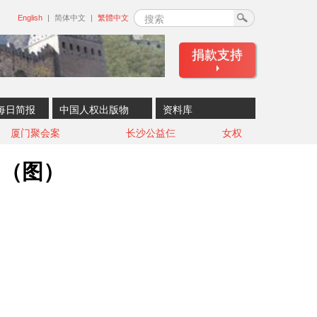
搜索
English
简体中文
繁體中文
捐款支持
每日简报
中国人权出版物
资料库
厦门聚会案
长沙公益仨
女权
？（图）