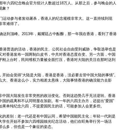
，那年六四纪念晚会官方统计人数超过18万人。从那之后，参与晚会的人
现象？
天安门运动参与者发动屠杀，香港人的纪念规模非常大。这一直持续到现
非常难得了。
的确达到顶峰。2013年，戴耀廷占中酝酿，那一年我在香港，看到了香港
争取香港普选的活动，香港的民主、公民社会自由受到威胁，争取选举也是
又对香港发布一国两制白皮书，中共对香港态度在变。另一方面，中国
平刚上台时，民间维权力量被全面打压，香港对大陆的关注在那时达到
，开始会觉得“大陆是大陆，香港是香港，没必要去管中国大陆的事情”。
么大、香港这么小，实力相差太悬殊，大陆事情香港的确没能力去影
非中国大陆发生非常突然的政治变化。否则这趋势几乎无法逆转。香港
中国的疏离和不认同明显在加剧。有一年的六四主办方，还提出“爱国”
如果单纯纪念六四，不提爱国民主的话，可能参加人会更多些。
化的差别：老一代还是有中国认同，希望中国能民主化；年轻一代则是
大学生开始不参加六四维园烛光纪念活动，他们在旺角举行另一场活
那么多，但也是一个象征的姿态。