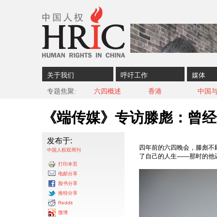
Skip to content
Skip to navigation
关于我们
呼吁工作
媒体
专题焦聚
六四概述
香港
中国
《端传媒》专访滕彪：曾经
发布于:
四年前的六四晚会，滕彪不
中国人权双周刊
了自己的人生——那时的他
打印本页
电邮分享
脸书分享
推特分享
Reddit
微博