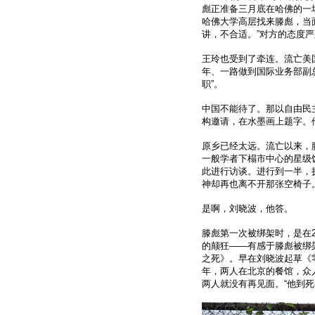
彪正准备三月底在哈佛的一
哈佛大学高层找来滕彪，当
讲，不合适。”对方的态度
王玲也受到了牵连。流亡美
年、一路做到国际业务部副总
职”。
中国不能待了。那以自由民
构邀请，在水墨画上题字。
原乡已经太远。流亡以来，
一般学者下榻市中心的星级
此进行访谈。进行到一半，
神却再也离不开那张空椅子
是啊，刘晓波，他答。
滕彪第一次被绑架时，是在2
的颠狂——有感于滕彪被绑
之死》。早在刘晓波起草《
年，两人在北京的餐馆，众
两人就没有再见面。“他到