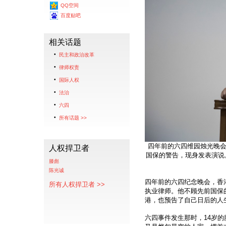
QQ空间
百度贴吧
相关话题
民主和政治改革
律师权责
国际人权
法治
六四
所有话题 >>
四年前的六四维园烛光晚
人权捍卫者
国保的警告，现身发表演说
滕彪
陈光诚
四年前的六四纪念晚会，香
所有人权捍卫者 >>
执业律师。他不顾先前国保
港，也预告了自己日后的人
六四事件发生那时，14岁