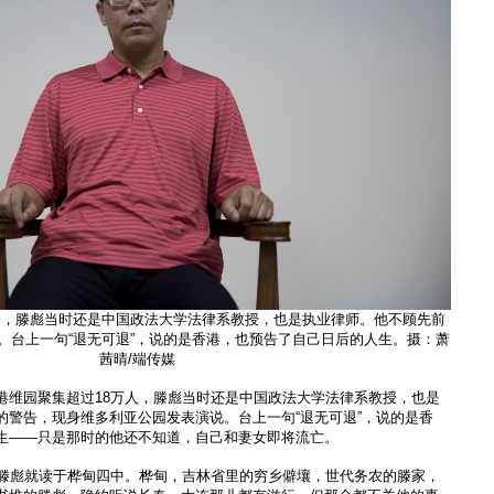
会，滕彪当时还是中国政法大学法律系教授，也是执业律师。他不顾先前
。台上一句“退无可退”，说的是香港，也预告了自己日后的人生。摄：萧
茜晴/端传媒
港维园聚集超过18万人，滕彪当时还是中国政法大学法律系教授，也是
的警告，现身维多利亚公园发表演说。台上一句“退无可退”，说的是香
生——只是那时的他还不知道，自己和妻女即将流亡。
的滕彪就读于桦甸四中。桦甸，吉林省里的穷乡僻壤，世代务农的滕家，