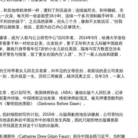
0天，和其他维权律师一样，遭到了刑讯逼供：连续搧耳光、剥夺睡眠、关
洗一次澡、每天同一坐姿面壁18小时、连续一个多月强制戴手铐等，并且
看不到你的孩子”。之后虽然获释，但头三个月，滕彪不太敢说话，“但我
之所以能恢复，他说，是因为自己内心足够强大。
邀请，成为“人权与公义研究中心”访问学者。 2014年9月，哈佛大学发给
带着妻子和一对幼女赴美。出发前夕，妻子王玲和大女儿却被中国政府
单。滕彪只身带着年仅7岁的小女儿前往美国，隔海与官方数度交涉未
展开警告与报复，留了妻女在国内当“人质” 。为了一家人自由和团聚，
上班的王玲带着女儿回北京老家，向年迈的父母告别，表面说的是公司奖励
一别，也许就是一生。历经三周偷渡，颠沛流离之后，当年3月，一家人
文章，也计划写书。美国律师协会（ABA）邀他出版个人回忆录，记录
理人权案件经验、中国维权运动发展、维权律师处现况、被关押遭受酷刑的
明前的黑暗》（Darkness Before Dawn）。
，拟好细部的写作计划。2015年，出版商歉然地告诉滕彪，公司害怕出
其他该机构在中国运作中的项目发生风险，因此只能拒绝出版滕彪新
在寻找愿意支持这个计划的出版商。
特（Catharine Drew Gilpin Faust）前往中国会晤习近平。当时滕