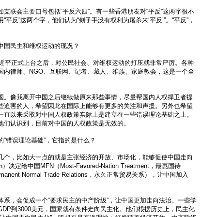
支联会主要口号包括“平反六四”。有一些香港朋友对“平反”这两字很不
平反”这两个字，他们认为“刽子手没有权利为屠杀来‘平反’”。“平反”，
中国民主和维权运动的现况？
，习近平正式上台之后，对公民社会、对维权运动的打压就非常严厉。各种
国内律师、NGO、互联网、记者、藏人、维族、家庭教会，这是一个全
国。像我离开中国之后继续做原来那些事情，尽量帮国内人权捍卫者提
些迫害的人，希望因此在国际上能够有更多的关注和声援。另外也希望
一直以来采取对中国人权政策实际上是建立在一些错误理论基础之上。
他们认识到，目前对中国的人权政策是无效的。
的“错误理论基础”，它指的是什么？
几个，比如大一点的就是主张经济的开放、市场化，能够促使中国走向
n）决定给中国MFN（Most-Favored-Nation Treatment，最惠国待
nent Normal Trade Relations，永久正常贸易关系），让中国加入
体系，会促成一个“要求民主的中产阶级”，让中国更加走向法治。一些学
DP到3000美元，国家就有条件走向民主化。他们根据历史上，民主化