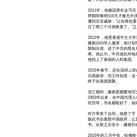
2011年，他被囚禁长达7
押期间每8到10天才被允许
遭到言语威胁：“让你再也
过了两三个月就恢复了。”
2012年，他受香港中文大学
滕彪访问学人邀请，他计划
限制出境、进了中共的黑名
果。他认为，中共借此对他
他找上了泰国的人蛇集团。
2015年春节，还在深圳
出国旅游，但王玲知道：这
终于在美国团聚。
流亡期间，滕彪更频繁地写
2003年以来，在中国代
经历等，书名都取好了，就叫《黎
对方寄来了合同，他签了字
版此书会激怒中国政府，让
书。从那之后至今，滕彪仍
2015年的三月中旬，哈佛校长佛斯