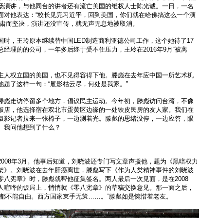
场演讲，与他同台的讲者还有流亡美国的维权人士陈光诚。一日，一名
面对他表达：“校长见完习近平，回到美国，你们就在哈佛搞这么一个演
严肃而坚决，演讲还没宣传，就无声无息地被取消。
国时，王玲原本继续替中国LED制造商利亚德公司工作，这个她待了17
经理的的公司，一年多后终于受不住压力，王玲在2016年9月“被离
主人权立国的美国，也不见得容得下他。滕彪在去年应中国一所艺术机
他题了这样一句：“雁影枯云尽，何处是我家。”
滕彪走访停留多个地方，倡议民主运动。今年初，滕彪访问台湾，不像
饭店，他选择宿在双北市蛋黄区边缘的一处铁皮民房的友人家。我们在
摄影记者拉来一张椅子，一边测着光。滕彪的思绪没停，一边应答，眼
。我问他想到了什么？
008年3月。他事后知道，刘晓波还专门写文章声援他，题为《黑暗权力
架》。刘晓波在去年肝癌离世，滕彪写下《作为人类精神事件的刘晓波
零八宪章》时，滕彪就帮他征集签名。两人最后一次见面，是在2008
人喧哗的饭局上，悄悄就《零八宪章》的草稿交换意见。那一面之后，
死都不能自由。西方国家束手无策……。”滕彪如是惋惜着老友。