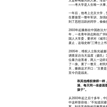
又是桦甸最穷的人家。埋首
——考大学是人生唯一大事
一年后，他考上北京大学，受
生要接受一整年军训、加强
到了思想活跃的同学，偷偷
2003年起滕彪在中国政法
年，一名青年孙志刚在广州
国人大常委，要求对《城市
废止，这场史称“三博士上书
2005年，维权人士陈光诚
调查采访当天温度（摄氏）
位暴力迫害者，两人一边听
了一身。累了一整天，村民
天，滕彪这才开口：“主要是
至今仍是战友。
和其他维权律师一样
澡、每天同一坐姿面
孩子”。
从2003年起之后十多年
中这样形容他：“不知道回
案，到非常危险的宗教案件