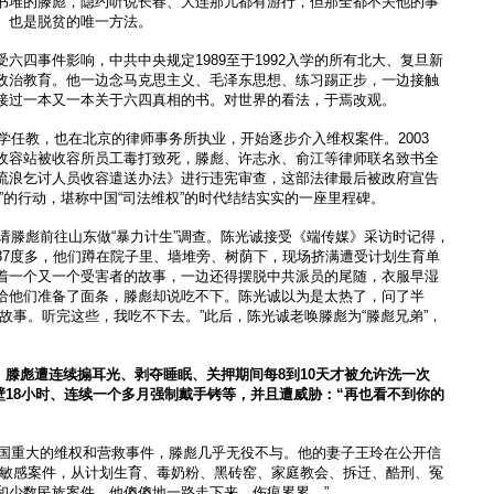
书堆的滕彪，隐约听说长春、大连那儿都有游行，但那全都不关他的事
、也是脱贫的唯一方法。
六四事件影响，中共中央规定1989至于1992入学的所有北大、复旦新
政治教育。他一边念马克思主义、毛泽东思想、练习踢正步，一边接触
接过一本又一本关于六四真相的书。对世界的看法，于焉改观。
大学任教，也在北京的律师事务所执业，开始逐步介入维权案件。2003
收容站被收容所员工毒打致死，滕彪、许志永、俞江等律师联名致书全
流浪乞讨人员收容遣送办法》进行违宪审查，这部法律最后被政府宣告
”的行动，堪称中国“司法维权”的时代结结实实的一座里程碑。
邀请滕彪前往山东做“暴力计生”调查。陈光诚接受《端传媒》采访时记得，
37度多，他们蹲在院子里、墙堆旁、树荫下，现场挤满遭受计划生育单
着一个又一个受害者的故事，一边还得摆脱中共派员的尾随，衣服早湿
给他们准备了面条，滕彪却说吃不下。陈光诚以为是太热了，问了半
故事。听完这些，我吃不下去。”此后，陈光诚老唤滕彪为“滕彪兄弟”，
，滕彪遭连续搧耳光、剥夺睡眠、关押期间每
8到10天才被允许洗一次
壁18小时、连续一个多月强制戴手铐等，并且遭威胁：“再也看不到你的
，中国重大的维权和营救事件，滕彪几乎无役不与。他的妻子王玲在公开信
避敏感案件，从计划生育、毒奶粉、黑砖窑、家庭教会、拆迁、酷刑、冤
和少数民族案件，他傻傻地一路走下来，伤痕累累。”