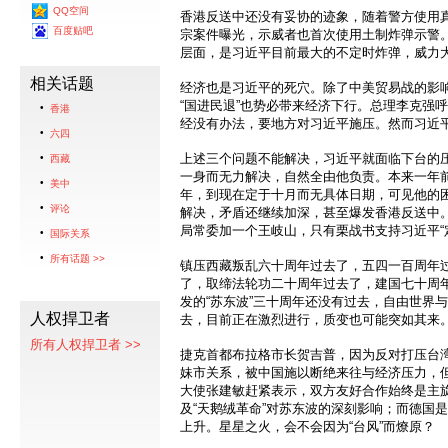
QQ空间
香港反送中还没有妥协的迹象，随着警方使用
百度贴吧
宗案件曝光，示威者也首次使用土制炸弹示警
层面，是习近平目前最大的不定时炸弹，威力
相关话题
经济也是习近平的死穴。除了中美贸易战的影
“国进民退”也势必带来经济下行。总理李克强
香港
经没有办法，要地方对习近平施压。然而习近
六四
上述三个问题不能解决，习近平就面临下台的
西藏
一身而无力解决，自然全由他负责。本来一年
美中
年，到现在定于十月而无具体日期，可见他的
评论
解决，矛盾还继续加深，甚至爆发香港反送中
局常委加一个王岐山，只有栗战书支持习近平“
国际关系
所有话题 >>
镇压西藏叛乱六十周年过去了，五四一百周年
了，取缔法轮功二十周年过去了，建国七十周
发的“苏东波”三十周年还没有过去，自由世界
人权捍卫者
去，目前正在激烈进行，质变也可能突如其来
所有人权捍卫者 >>
捷克首都布拉格市长贺吉普，因为反对打压台湾
妹市关系，被中国施以断绝来往与经济压力，
大使张建敏赶紧表示，双方友好合作始终是主旋
及“天鹅绒革命”对苏东波的深刻影响；而德国
上升。星星之火，会不会因为“台风”而燎原？