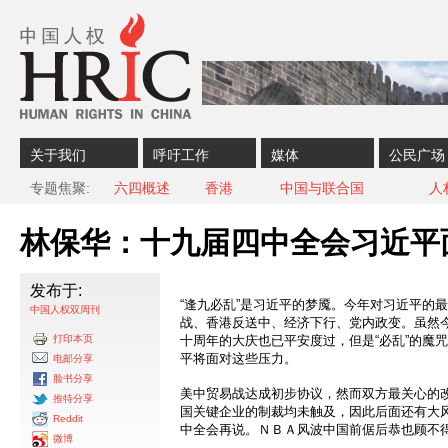
Skip to content
Skip to navigation
关于我们
呼吁工作
媒体
公民广场
专题焦聚
六四概述
香港
中国与联合国
人
林保华：十九届四中全会习近平
发布于:
“逢九必乱”是习近平的梦魇。今年对习近平的
中国人权双周刊
战、香港反送中、经济下行、党内政变。虽然
打印本页
十周年的大庆也已平安度过，但是“必乱”的魔
平将面对这些压力。
电邮分享
脸书分享
美中贸易战达成初步协议，然而双方最关心的
推特分享
国关键企业的制裁均未触及，因此后面还有大
Reddit
中全会再说。ＮＢＡ风波中国前倨后恭也顾不
微博