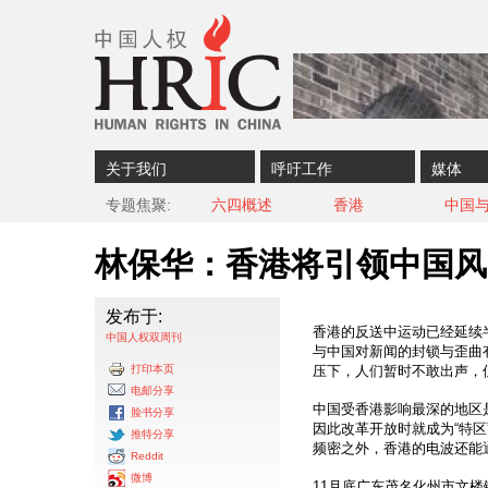
Skip to content
Skip to navigation
关于我们
呼吁工作
媒体
专题焦聚
六四概述
香港
中国
林保华：香港将引领中国风
发布于:
香港的反送中运动已经延续
中国人权双周刊
与中国对新闻的封锁与歪曲
打印本页
压下，人们暂时不敢出声，
电邮分享
中国受香港影响最深的地区
脸书分享
因此改革开放时就成为“特
推特分享
频密之外，香港的电波还能
Reddit
微博
11月底广东茂名化州市文