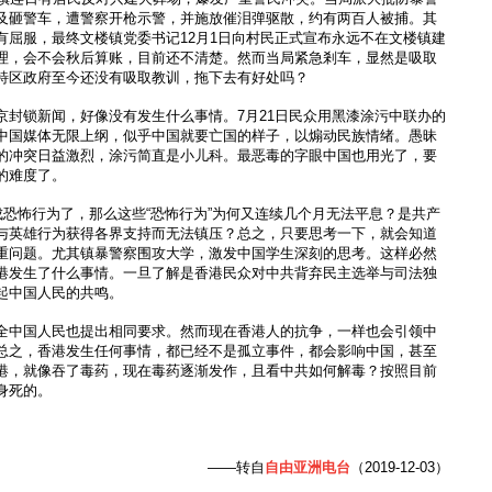
及砸警车，遭警察开枪示警，并施放催泪弹驱散，约有两百人被捕。其
有屈服，最终文楼镇党委书记12月1日向村民正式宣布永远不在文楼镇建
理，会不会秋后算账，目前还不清楚。然而当局紧急剎车，显然是吸取
特区政府至今还没有吸取教训，拖下去有好处吗？
京封锁新闻，好像没有发生什么事情。7月21日民众用黑漆涂污中联办的
中国媒体无限上纲，似乎中国就要亡国的样子，以煽动民族情绪。愚昧
的冲突日益激烈，涂污简直是小儿科。最恶毒的字眼中国也用光了，要
的难度了。
成恐怖行为了，那么这些“恐怖行为”为何又连续几个月无法平息？是共产
与英雄行为获得各界支持而无法镇压？总之，只要思考一下，就会知道
重问题。尤其镇暴警察围攻大学，激发中国学生深刻的思考。这样必然
港发生了什么事情。一旦了解是香港民众对中共背弃民主选举与司法独
起中国人民的共鸣。
全中国人民也提出相同要求。然而现在香港人的抗争，一样也会引领中
总之，香港发生任何事情，都已经不是孤立事件，都会影响中国，甚至
港，就像吞了毒药，现在毒药逐渐发作，且看中共如何解毒？按照目前
身死的。
——转自
自由亚洲电台
（2019-12-03）