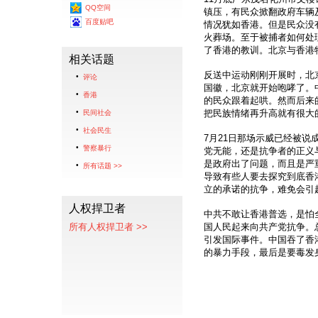
QQ空间
镇压，有民众掀翻政府车辆
百度贴吧
情况犹如香港。但是民众没
火葬场。至于被捕者如何处
了香港的教训。北京与香港
相关话题
反送中运动刚刚开展时，北
评论
国徽，北京就开始咆哮了。
香港
的民众跟着起哄。然而后来
把民族情绪再升高就有很大
民间社会
社会民生
7月21日那场示威已经被说
警察暴行
党无能，还是抗争者的正义
是政府出了问题，而且是严
所有话题 >>
导致有些人要去探究到底香
立的承诺的抗争，难免会引
人权捍卫者
中共不敢让香港普选，是怕
所有人权捍卫者 >>
国人民起来向共产党抗争。
引发国际事件。中国吞了香
的暴力手段，最后是要毒发