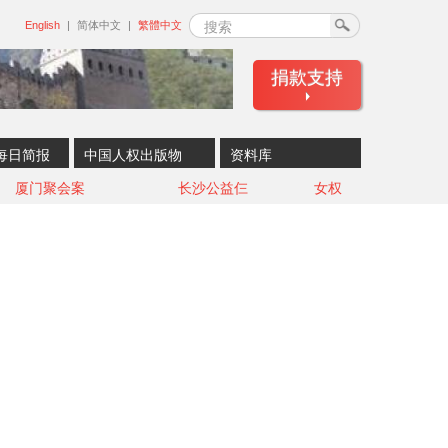
搜索
English
简体中文
繁體中文
捐款支持
每日简报
中国人权出版物
资料库
厦门聚会案
长沙公益仨
女权