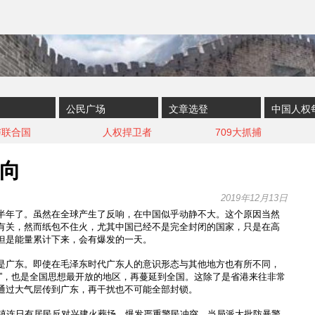
公民广场
文章选登
中国人权
与联合国
人权捍卫者
709大抓捕
向
2019年12月13日
半年了。虽然在全球产生了反响，在中国似乎动静不大。这个原因当然
有关，然而纸包不住火，尤其中国已经不是完全封闭的国家，只是在高
但是能量累计下来，会有爆发的一天。
是广东。即使在毛泽东时代广东人的意识形态与其他地方也有所不同，
区”，也是全国思想最开放的地区，再蔓延到全国。这除了是省港来往非常
通过大气层传到广东，再干扰也不可能全部封锁。
楼镇连日有居民反对兴建火葬场，爆发严重警民冲突。当局派大批防暴警