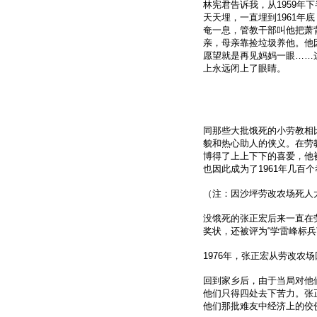
林宪君告诉我，从1959年
天天埋，一直埋到1961年
奄一息，管教干部叫他把萧
亲，母亲靠捡垃圾养他。他
愿望就是再见妈妈一眼……
上永远闭上了眼睛。
同那些大批饿死的小劳教相
貌和热心助人的侠义。在劳
博得了上上下下的喜爱，他
也因此成为了1961年几百
（注：因沙坪劳改农场死人
没饿死的张正宏后来一直在
奖状，还被评为“学雷峰标兵
1976年，张正宏从劳改农
回到家乡后，由于当局对他
他们只得四处去下苦力。张
他们那批难友中经济上的佼