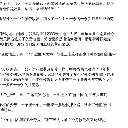
押了至少十万人，主要是解放大西南时抓的国民党兵等历史反革命。我在
给他们背娃儿、拿信、拿报纸等等。”
山深处的一个右派劳改营，加入了一个由五千余名十余岁孩童组成的劳
西部小凉山地带，那儿海拔近2000米，地广人稀。当年当局在这儿精心
”作为关押右派分子的劳改营。劳改营前是滔滔大渡河，后是莽莽原始森
押到此地，开始他们漫长而血腥的劳改之旅。
的劳改营地里，有一个作业区叫大堡，如张正宏这样的少年劳教犯们被集中
的发明创造。一如引进苏联劳改制度一样，中共当局也引进了少年劳
了多少少年劳教营地我不得而知，大堡当年关押了多少少年劳教犯眼下也没
四川省团校的右派，当年他被派到大堡担任了一个管理少年劳教的大组
五千多名十余岁的小劳教。
！”的少年儿童，在这荒寒之地，一头撞上了“新中国”的三年大饥荒！
余岁的少年，一个接一个、一批接一批地解押上路，终止了他们“要回
的童声呼喊。
！几个山头都埋满了小劳教。”张正宏去世前几个月接受我采访时说。