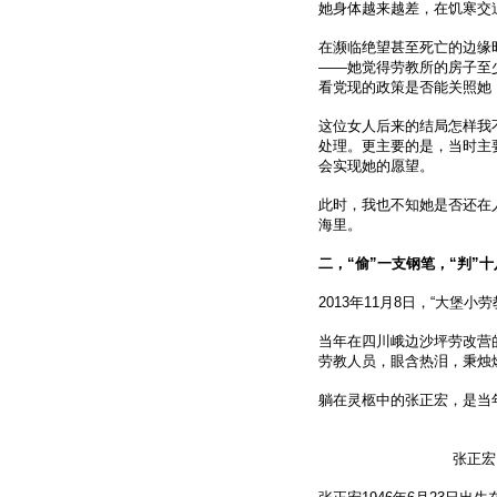
她身体越来越差，在饥寒交
在濒临绝望甚至死亡的边缘
——她觉得劳教所的房子至
看党现的政策是否能关照她
这位女人后来的结局怎样我
处理。更主要的是，当时主
会实现她的愿望。
此时，我也不知她是否还在
海里。
二，“偷”一支钢笔，“判”
2013年11月8日，“大堡
当年在四川峨边沙坪劳改营
劳教人员，眼含热泪，秉烛
躺在灵柩中的张正宏，是当
张正宏