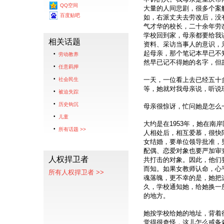
QQ空间
大量的人间悲剧，很多个案
百度贴吧
如，右派丈夫去劳改后，没
气才华的校长，二十余年劳
学校回到家，母亲都要给我
相关话题
资料、采访当事人的意识，
起母亲，那个笔记本早已不
劳动教养
然早已记不得她的名字，但
任意羁押
一天，一位看上去已经五十
社会民生
等，她就对我母亲说，听说
被迫失踪
历史钩沉
母亲很惊讶，忙问她是怎么
儿童
大约是在1953年，她在
所有话题 >>
人相处后，相互爱慕，很快
女结婚，要单位领导批准，
配偶、恋爱对象也要严加审
人权捍卫者
共打击的对象。因此，他们
而知。如果女教师认命，心
所有人权捍卫者 >>
魂落魄，更不幸的是，她把
久，学校通知她，给她换一
的地方。
她按学校给她的地址，背着
觉得很奇怪，这儿怎么戒备