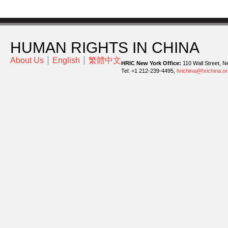
HUMAN RIGHTS IN CHINA
About Us
English
繁體中文
HRIC New York Office:
110 Wall Street, N
Tel: +1 212-239-4495,
hrichina@hrichina.or