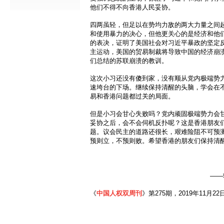
他们不得不向香港人民妥协。
四两虽轻，但足以在势均力敌的两大力量之间
和使用暴力的决心，但他更关心的是经济和他
的表决，证明了美国社会对习近平暴政的坚定
主运动，美国的贸易制裁将导致中国的经济崩
们总结的苏联崩溃的教训。
这次小习还没有傻到家，没有顺从党内极端势
速垮台的下场。继续保持清醒的头脑，学会在
易和香港问题都过关的局面。
但是小习会甘心失败吗？党内顽固极端势力会
妥协之后，会不会伺机反扑呢？这是香港朋友
题。议会民主的道路还很长，艰难险阻不可预
预则立，不预则败。希望香港的朋友们保持清
——
《
中国人权双周刊
》第275期，2019年11月22