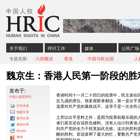
Skip to content
Skip to navigation
关于我们
呼吁工作
媒体
公民广场
专题焦聚
六四概述
香港
中国与联合国
人
魏京生：香港人民第一阶段的胜
发布于:
香港时间十一月二十四日的投票中，民主派在
中国人权双周刊
近九成的席位。很多观察者都说，第一是出乎
打印本页
选票对共产党的暴政说不。这等于是一次全民
电邮分享
之所以出乎意料之外，是因为投票前最乐观的
脸书分享
者们甚至还在说胜负难料。没有人估计到香港
推特分享
到共产党的全力干扰竟如此无效。这次的胜利
Reddit
醒的胜利。若说谁帮了最大的忙，要数共产党
微博
民和国际社会。