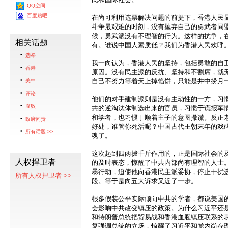
QQ空间
百度贴吧
在尚可利用选票解决问题的前提下，香港人民
斗争最艰难的时刻，没有抛弃自己的勇武者同
候，勇武派没有不理智的行为。这样的抗争，
相关话题
有。谁说中国人素质低？我们为香港人民欢呼
选举
我一向认为，香港人民的坚持，包括勇敢的自
香港
原因。没有民主派的反抗、坚持和不割席，就
自己不努力等着天上掉馅饼，只能是井中捞月
美中
评论
他们的对手建制派则是没有主动性的一方，习
腐败
共的逆淘汰体制选出来的官员，习惯于谎报军
和学者，也习惯于顺着主子的意图撒谎。反正
政府问责
好处，谁管你死活呢？中国古代王朝末年的戏
所有话题 >>
魂了。
这次起到四两拨千斤作用的，正是国际社会的
人权捍卫者
的及时表态，惊醒了中共内部尚有理智的人士
暴行动，迫使他向香港民主派妥协，停止干扰
所有人权捍卫者 >>
段。等于是向五大诉求又近了一步。
很多假装公平实际倾向中共的学者，都说美国
会影响中共改变镇压的政策。为什么习近平还
和特朗普总统把贸易战和香港血腥镇压联系的
复强调总统的立场，惊醒了习近平和党内尚存