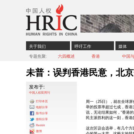
Skip to content
Skip to navigation
关于我们
呼吁工作
媒体
专题焦聚
六四概述
香港
中国
未普：误判香港民意，北京
发布于:
中国人权双周刊
周一（25日），就在全球
打印本页
举的投票率超过七成，香港
电邮分享
说，无论结果如何，“香港
脸书分享
民主派胜利的这一刻，香港
推特分享
Reddit
这次区议会选举，有几个方
微博
会的第一大党，这极大地鼓