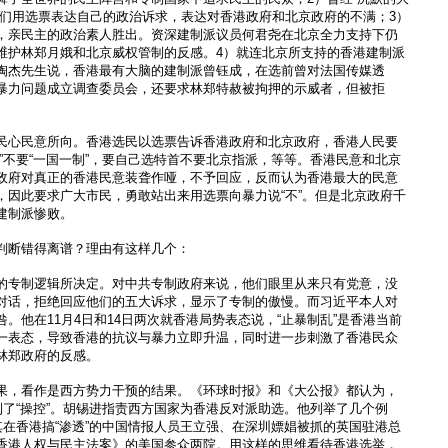
他们用选票表达自己的政治诉求，表达对香港政府和北京政府的不满；3）
，亲民主的政治素人胜出。资深建制派议员何君尧在北京全力支持下仍
维护林郑月娥和北京威权管制的反感。4）就连北京所支持的香港建制派
陶杰先生说，香港最有大脑的建制派曾钰成，在选前曾对法国传媒透
暴力问题成立调查委员会，还要求林郑特赦被拘押的示威者，但被拒
民心民意所向。香港选民以选票告诉香港政府和北京政府，香港人民要
”不要“一国一制”，要自己选特首不要北京指派，等等。香港民意和北京
政府对真正的香港民意装聋作哑，不予回应，反而认为香港最大的民意
，因此要求广大市民，勇敢站出来用选票向暴力说“不”。但是北京政府千
建制派惨败。
判断错得离谱？理由有这样几个：
的专制逻辑所决定。对中共专制政府来说，他们眼里从来只有党意，没
对话，拒绝回应他们的五大诉求，显示了专制的傲慢。而习近平本人对
。他在11月4日和14日两次就香港局势表态说，“止暴制乱”是香港当前
一表态，导致香港的抗议与暴力立即升温，同时进一步刺激了香港民众
林郑政府的反感。
果，看作是西方势力干预的结果。《环球时报》和《大公报》都认为，
到了“操控”。胡锡进指责西方国家为香港反对派助选。他列举了几个例
其在香港搞“渗透”的中国情报人员王立强、在深圳嫖娼被抓的英国驻港总
香港人权与民主法案》的美国参众两院。用这样的思维看待香港选举，