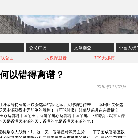
公民广场
文章选登
中国人权
与联合国
人权捍卫者
709大抓捕
何以错得离谱？
2019年12月02日
屏住呼吸等待香港区议会选举结果之际，大好消息传来——本届区议会选
泛民主派获得史无前例的胜利！《环球时报》总编胡锡进在选后撰文
的天永远都是中国的天，香港的地永远都是中国的地”，但我说，就在香港
的天是香港民主派的天，香港的地是香港民主派的地！
面特别令人鼓舞：1）这一天，香港反对派民主党，一下子变成香港区议
舞了全世界的民主阵营和专制国家中追求民主的民众；2）曾经“沉默的大