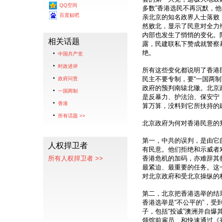
QQ空间
多数”香港选民不再沉默，
百度贴吧
亲北京的知名政界人士落败
然败北，显示了民意对全力
内部也发生了悄悄的变化。
相关话题
露，民建联私下赞成就警察
绝。
中国共产党
时政述评
所有这些变化都说明了香港
民主不要专制，要“一国两制
政府问责
政府的预判南辕北辙。北京
一国两制
是反暴力、护法治、保安宁
香港
算万算，没料到它所扶持的
所有话题 >>
北京政府为何对香港民意的
第一，中共的误判，是由它
人权捍卫者
有民意。他们拒绝和示威者
所有人权捍卫者 >>
香港危机的加码，亦难辞其咎
最紧迫、最重要的任务。这
对北京政府和受北京操纵的
第二，北京把香港选举的结
香港选举是“不公平的”，受
子，包括“投诚”澳洲并自爆
领馆前雇员、和快速通过《