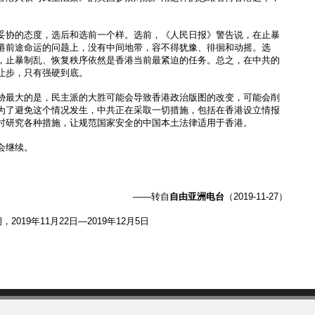
。
妥协的态度，选后和选前一个样。选前，《人民日报》警告说，在止暴
港前途命运的问题上，没有中间地带，容不得犹豫、徘徊和动摇。选
，止暴制乱、恢复秩序依然是香港当前最紧迫的任务。总之，在中共的
让步，只有强硬到底。
胁最大的是，民主派的大胜可能会导致香港政治版图的改变，可能会削
为了避免这个情况发生，中共正在采取一切措施，包括在香港设立情报
时研究各种措施，让规范国家安全的中国本土法律适用于香港。
会继续。
——转自
自由亚洲电台
（2019-11-27）
，2019年11月22日—2019年12月5日