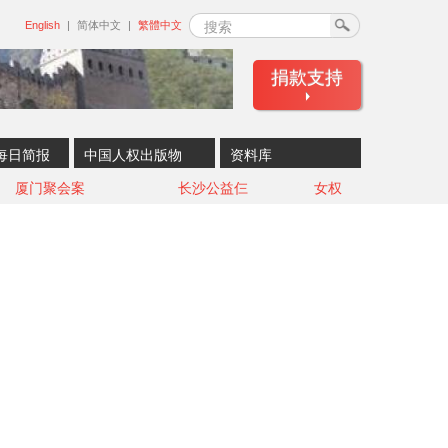
搜索
English
简体中文
繁體中文
捐款支持
每日简报
中国人权出版物
资料库
厦门聚会案
长沙公益仨
女权