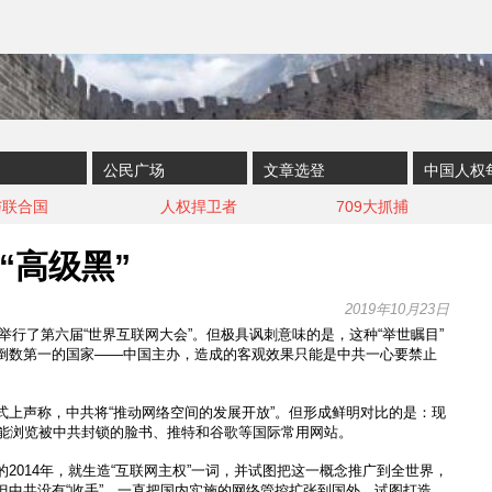
公民广场
文章选登
中国人权
与联合国
人权捍卫者
709大抓捕
“高级黑”
2019年10月23日
乌镇举行了第六届“世界互联网大会”。但极具讽刺意味的是，这种“举世瞩目”
倒数第一的国家——中国主办，造成的客观效果只能是中共一心要禁止
式上声称，中共将“推动网络空间的发展开放”。但形成鲜明对比的是：现
才能浏览被中共封锁的脸书、推特和谷歌等国际常用网站。
2014年，就生造“互联网主权”一词，并试图把这一概念推广到全世界，
但中共没有“收手”，一直把国内实施的网络管控扩张到国外，试图打造