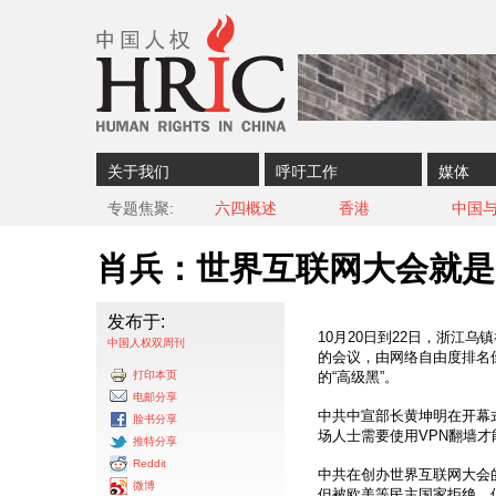
Skip to content
Skip to navigation
关于我们
呼吁工作
媒体
专题焦聚
六四概述
香港
中国
肖兵：世界互联网大会就是
发布于:
10月20日到22日，浙江
中国人权双周刊
的会议，由网络自由度排名
打印本页
的“高级黑”。
电邮分享
中共中宣部长黄坤明在开幕
脸书分享
场人士需要使用VPN翻墙
推特分享
Reddit
中共在创办世界互联网大会的
微博
但被欧美等民主国家拒绝。