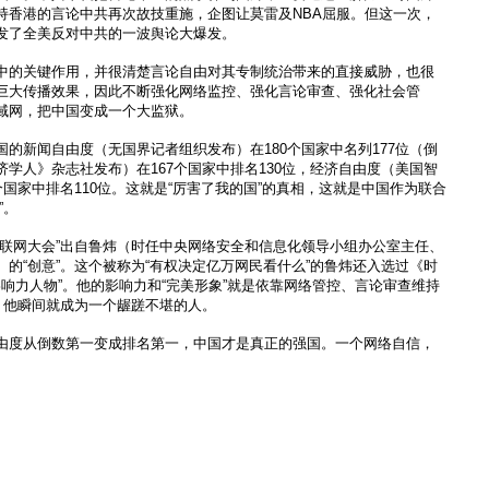
持香港的言论中共再次故技重施，企图让莫雷及NBA屈服。但这一次，
发了全美反对中共的一波舆论大爆发。
中的关键作用，并很清楚言论自由对其专制统治带来的直接威胁，也很
巨大传播效果，因此不断强化网络监控、强化言论审查、强化社会管
域网，把中国变成一个大监狱。
的新闻自由度（无国界记者组织发布）在180个国家中名列177位（倒
学人》杂志社发布）在167个国家中排名130位，经济自由度（美国智
个国家中排名110位。这就是“厉害了我的国”的真相，这就是中国作为联合
”。
互联网大会”出自鲁炜（时任中央网络安全和信息化领导小组办公室主任、
的“创意”。这个被称为“有权决定亿万网民看什么”的鲁炜还入选过《时
具影响力人物”。他的影响力和“完美形象”就是依靠网络管控、言论审查维持
，他瞬间就成为一个龌蹉不堪的人。
由度从倒数第一变成排名第一，中国才是真正的强国。一个网络自信，