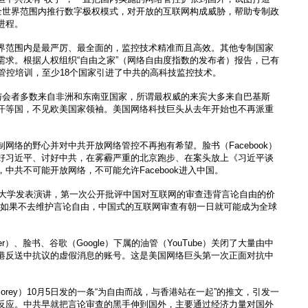
在全世界范围内推行数字极权模式，对开放的互联网构成威胁，帮助专制政
进程。
界范围内是最严厉、最全面的，监控技术精准而且高效。其他专制国家
需求。根据人权组织“自由之家”（网络自由度指数的发布者）报告，已有
管控培训，至少18个国家引进了中共的高科技监控技术。
的与会者多数来自非洲和东南亚国家，所谓最权威的来宾大多来自巴基斯
汗等国，不见欧美国家领袖。美国网络科技巨头从去年开始也不再派重
网络的野心并对中共开放网络管控不再抱有希望。脸书（Facebook）
好习近平、讨好中共，在雾霾严重的北京跑步、在案头放上《习近平谈
中共不可能开放网络，不可能允许Facebook进入中国。
治城大学发表演讲，第一次公开批评中国对互联网的审查违背言论自由的价
等公司如果不去维护言论自由，中国式的互联网审查有朝一日就可能成为全球
er）、脸书、谷歌（Google）下属的油管（YouTube）关闭了大量由中
港反送中抗议的虚假消息的账号。这是美国网络巨头第一次正面对抗中
 Morey）10月5日发的一条“为自由而战，与香港站在一起”的推文，引发一
反应。中共早就把言论审查的黑手伸到国外，主要通过经济力量对国外