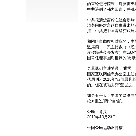
的言论进行控制，对莫雷支
中共遇到了强力回击，并引
中共很清楚言论在社会影响
清楚网络对言论自由带来的
控，中共把中国网络变成局
和网络自由度相对应的，中国
数第四），民主指数（《经济
库传统基金会发布）在180
国常任理事国对世界的“贡献
更具讽刺意味的是，“世界
国家互联网信息办公室主任）
代周刊》2015年“百位最
的。但在被“组织审查”之后
如果有一天，中国的网络自
绝对胜过“四个自信”。
公民：肖兵
2019年10月23日
中国公民运动网特稿