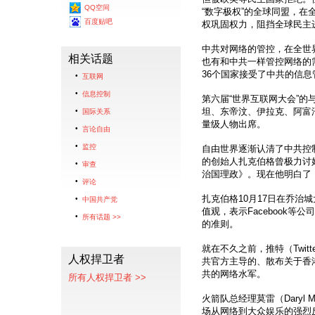
QQ空间
“数字极权”的全球同盟，
百度贴吧
权巩固权力，阻挡全球民主
中共对网络的管控，在全世
相关话题
也有和中共一样管控网络的
36个国家接受了中共的信息
互联网
信息控制
第六届“世界互联网大会”
坦、东帝汶、伊拉克、阿富
国际关系
量级人物出席。
言论自由
监控
自由世界逐渐认清了中共控制
的创始人扎克伯格曾极力讨
审查
治国理政》。现在他明白了，
评论
扎克伯格10月17日在乔
中国共产党
值观，表示Facebook
所有话题 >>
的准则。
就在不久之前，推特（Twitt
人权捍卫者
共官方主导的、散布关于香
共的网络水军。
所有人权捍卫者 >>
火箭队总经理莫雷（Daryl
场从网络到大众娱乐的强烈