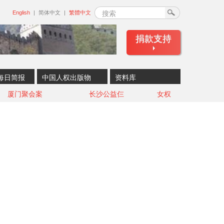
搜索
English
简体中文
繁體中文
捐款支持
每日简报
中国人权出版物
资料库
厦门聚会案
长沙公益仨
女权