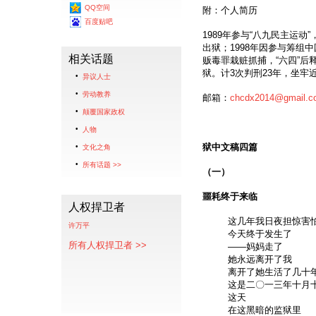
QQ空间
附：个人简历
百度贴吧
1989年参与“八九民主运动
出狱；1998年因参与筹组中
相关话题
贩毒罪栽赃抓捕，“六四”后释
狱。计3次判刑23年，坐牢
异议人士
劳动教养
邮箱：
chcdx2014@gmail.c
颠覆国家政权
人物
狱中文稿四篇
文化之角
所有话题 >>
（一）
噩耗终于来临
人权捍卫者
这几年我日夜担惊害
许万平
今天终于发生了
所有人权捍卫者 >>
——妈妈走了
她永远离开了我
离开了她生活了几十
这是二〇一三年十月
这天
在这黑暗的监狱里