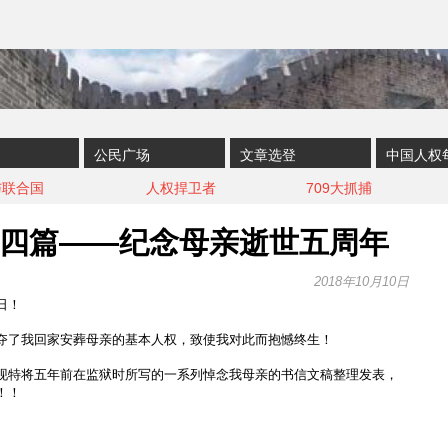
公民广场
文章选登
中国人权
与联合国
人权捍卫者
709大抓捕
四篇——纪念母亲逝世五周年
2018年10月10日
日！
夺了我回家安葬母亲的基本人权，致使我对此而抱憾终生！
现特将五年前在监狱时所写的一系列悼念我母亲的书信文稿整理发表，
！！