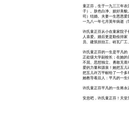
童正芬，生于一九三三年农
子）。肤色白净、姣好美貌
司）结婚。夫妻一生恩恩爱
一九八一年七月英年病逝（
许氏童正芬从小在童家院子
人喜爱。婚后更是勤俭持家
员、建筑担抬工、砖瓦厂工
许氏童正芬的一生是平凡的
正处级大学副校长；在她的
不屈、思想独立、勇敢无畏
爱的力量和源泉！她把五儿
把五儿许万平献给了一个多
她教导着后人：平凡的一生
许氏童正芬平凡的一生将永
安息吧，许氏童正芬！天堂