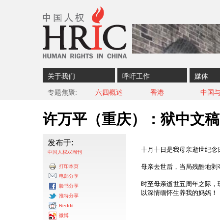
Skip to content
Skip to navigation
关于我们
呼吁工作
媒体
专题焦聚
六四概述
香港
中国
许万平（重庆）：狱中文稿
发布于:
十月十日是我母亲逝世纪念
中国人权双周刊
母亲去世后，当局残酷地剥
打印本页
电邮分享
时至母亲逝世五周年之际，
脸书分享
以深情缅怀生养我的妈妈！
推特分享
Reddit
微博