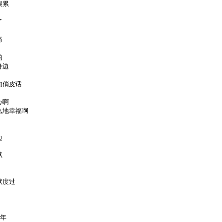
很累
了
痛
的
身边
句俏皮话
心啊
么地幸福啊
边
狱
默度过
二年