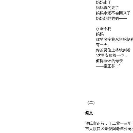
妈妈走了
妈妈真的走了
妈妈永远不会回来了
妈妈妈妈妈妈——
永垂不朽
妈妈
你的名字将永恒铭刻
有一天
你的灵位上将镌刻着
“这里安放着一位，
值得缅怀的母亲
——童正芬！”
（二）
祭文
许氏童正芬，于二零一三年
市大渡口区豪俊阁老年公寓