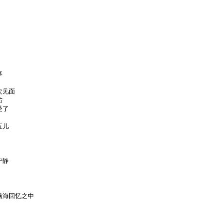
事
次见面
佑
受了
五儿
宁静
脑海回忆之中