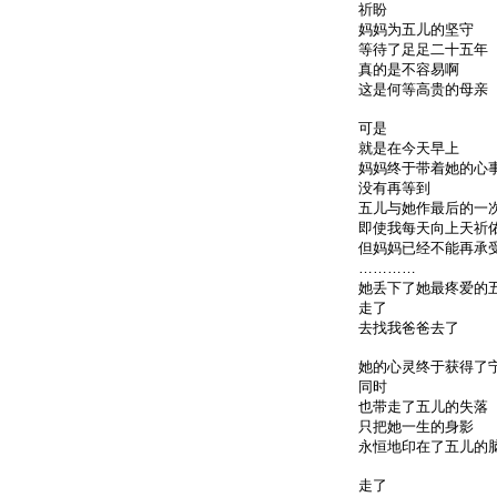
祈盼
妈妈为五儿的坚守
等待了足足二十五年
真的是不容易啊
这是何等高贵的母亲
可是
就是在今天早上
妈妈终于带着她的心
没有再等到
五儿与她作最后的一
即使我每天向上天祈
但妈妈已经不能再承
…………
她丢下了她最疼爱的
走了
去找我爸爸去了
她的心灵终于获得了
同时
也带走了五儿的失落
只把她一生的身影
永恒地印在了五儿的
走了