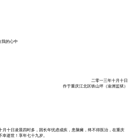
在我的心中
二零一三年十月十日
作于重庆江北区铁山坪（渝洲监狱）
十月十日凌晨四时多，因长年忧虑成疾，患脑瘫，终不得医治，在重庆
不幸逝世！享年七十九岁。