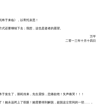
耗终于来临》，以寄托哀思！
方式还要继续下去；我想，这也是逝者的愿望。
万平
二零一三年十月十四日
终于发生了，噩耗传来，先生震惊，悲痛欲绝！失声痛哭！！！
了！她永远闭上了双眼！她需要得到解脱，超脱这尘世间的一切……，