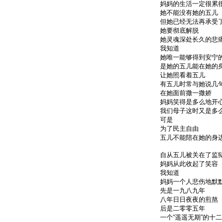
妈妈的生活一定很累
她不能没有她的五儿
但她已经无法再承受
她要彻底解脱
她灵魂深处长久的悲
我知道
她唯一能够得到安宁
是她的五儿能在她的
让她照看着五儿
有五儿时常与她说几
在她面前撒一撒娇
妈妈笑得是多么地开
我们母子这时又是多
可是
为了民主自由
五儿不能陪在她的身
自从五儿被关在了监
妈妈从此收起了笑容
我知道
妈妈一个人悲伤地默
先是一九八九年
八年日日夜夜的煎熬
后是二零零五年
一个“遥遥无期”的十