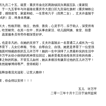
历九月二十五。籍贯：重庆市渝北区两路镇回兴果园五队（童家院
。于一九五零年与许嘉陵在重庆市大渡口区九宫庙红旗村（重庆钢铁公
爱，感情甚笃，家庭和睦。一生育有六子（四男二女）。丈夫许嘉陵于
54岁）后，终身未再嫁。
长大，性格开朗、独立、热情、善良，心灵手巧，乐于助人，深受所有
，吃苦耐劳。在其一生中，所从事农家活、幼儿园阿姨、食堂、段委
、蔬菜服务员等劳作都深受好评。
，也是非凡的。在她的支持下，丈夫许嘉陵从一名普通工人成长为一位
养育下，儿女们孝顺、节俭、自尊自立、自强。她更是养育了一位坚强
地面对独裁政权的五儿许万平！她的一生中演绎了人类最朴实的生活中
许万平从幼小病弱的死神里拉回过，她承受着其他母亲所没有的伤痛，
事之秋的民族。不管五儿如何，她从来都没有嫌弃过他的五儿许万平！
依然能够博得尊严、变得精彩！
远释放着流光溢彩，让世人瞻仰！
里，你会得以安祥！！！
五儿 许万平
二零一三年十月十三日于渝州监狱