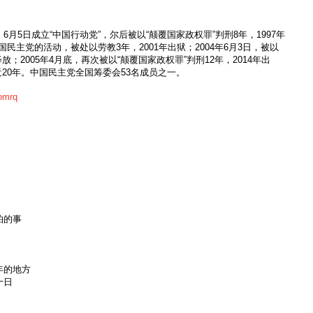
”，6月5日成立“中国行动党”，尔后被以“颠覆国家政权罪”判刑8年，1997年
国民主党的活动，被处以劳教3年，2001年出狱；2004年6月3日，被以
放；2005年4月底，再次被以“颠覆国家政权罪”判刑12年，2014年出
近20年。中国民主党全国筹委会53名成员之一。
omrq
怕的事
年的地方
十日