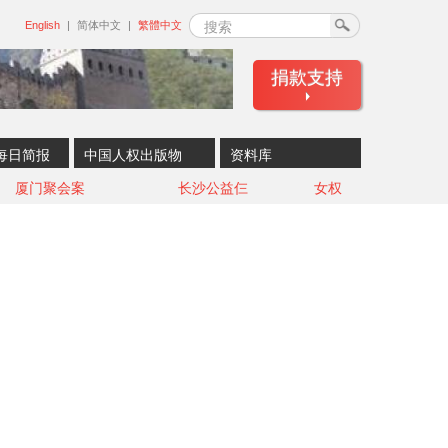
搜索
English
简体中文
繁體中文
捐款支持
每日简报
中国人权出版物
资料库
厦门聚会案
长沙公益仨
女权