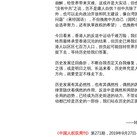
崩解，给世界带来灾难。这或许是大实话，但
“没有中共”之说，岂不是庸人自扰？但中共除
外，也可以走向政治开放和民主建设，像台湾国
问题”（蒋经国语），不但挽救中共自己（国民
会选举努力，还有执掌政权的希望），也挽救
今日看来，香港人的反送中运动千难万险，我
牲而最终承受香港沉沦的结果，但历史已将我
港人以区区七百万人口，担负起可能扭转世界
挺下去，等待历史给我们答案。
历史发展迂回曲折，不断自我否定又自我修复
之强，或是明日之弱。长远来看，历史终究是
方向，就要坚定不移走下去。
历史发展有其必然性，也有其偶然性，偶然的
律里隐伏着偶然的作用。反送中是偶然和局部
全局的趋势，已经成为历史前进的动力。不管
动都已经是历史的一部份，我们站在历史的正
——
《
中国人权双周刊
》第271期，2019年9月27日