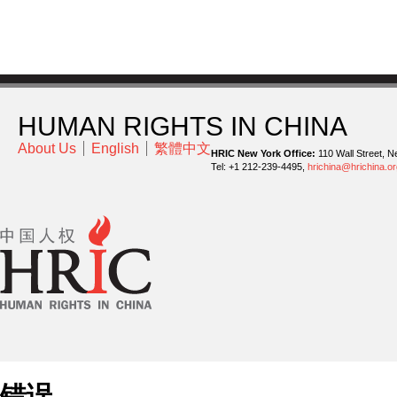
HUMAN RIGHTS IN CHINA
About Us
English
繁體中文
HRIC New York Office:
110 Wall Street, N
Tel: +1 212-239-4495,
hrichina@hrichina.or
错误