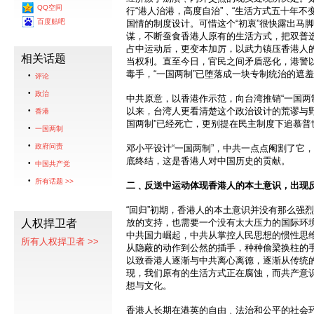
QQ空间
行“港人治港，高度自治”﹑“生活方式五十年不
百度贴吧
国情的制度设计。可惜这个“初衷”很快露出马
谋，不断蚕食香港人原有的生活方式，把双普选
占中运动后，更变本加厉，以武力镇压香港人
相关话题
当权利。直至今日，官民之间矛盾恶化，港警
毒手，“一国两制”已堕落成一块专制统治的遮
评论
政治
中共原意，以香港作示范，向台湾推销“一国两
以来，台湾人更看清楚这个政治设计的荒谬与野
香港
国两制”已经死亡，更别提在民主制度下追慕普
一国两制
政府问责
邓小平设计“一国两制”，中共一点点阉割了它
底终结，这是香港人对中国历史的贡献。
中国共产党
所有话题 >>
二﹑反送中运动体现香港人的本土意识，出现
“回归”初期，香港人的本土意识并没有那么强
人权捍卫者
放的支持，也需要一个没有太大压力的国际环
中共国力崛起，中共从掌控人民思想的惯性思
所有人权捍卫者 >>
从隐蔽的动作到公然的插手，种种偷梁换柱的
以致香港人逐渐与中共离心离德，逐渐从传统
现，我们原有的生活方式正在腐蚀，而共产意
想与文化。
香港人长期在港英的自由﹑法治和公平的社会