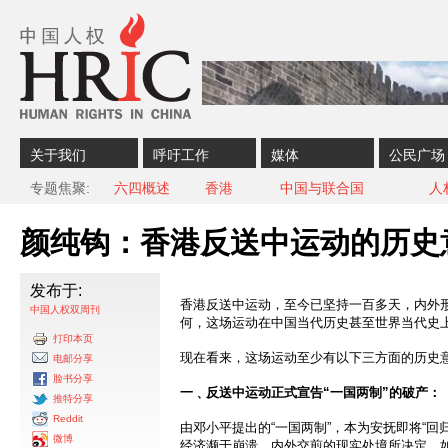
Skip to content
Skip to navigation
关于我们
呼吁工作
媒体
公民广场
专题焦聚
六四概述
香港
中国与联合国
人
颜纯钩：香港反送中运动的历史
发布于:
香港反送中运动，至今已坚持一百多天，内外
中国人权双周刊
何，这场运动在中国当代历史甚至世界当代史
打印本页
现在看来，这场运动至少有以下三方面的历史
电邮分享
脸书分享
一﹑反送中运动正式宣告“一国两制”的破产：
推特分享
Reddit
由邓小平提出的“一国两制”，本为安抚即将“回
微博
经济濒于崩溃﹑内外交煎的现实处境所决定。