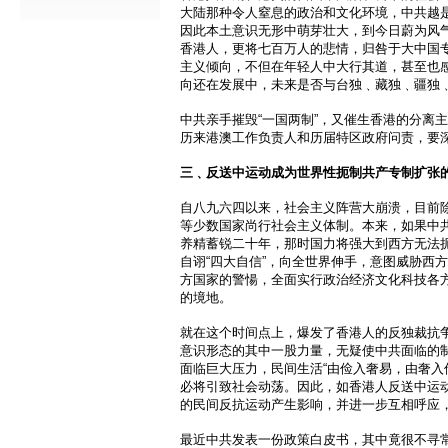
大陆那种令人窒息的政治和文化环境，中共越
因此本土意识无形中萌芽壮大，到今日蔚为风
香港人，更将七百万人的悲情，归咎于大中国
主义倾向，不但在年轻人中大行其道，甚至也
向还在发展中，未来是否与台独﹑藏独﹑疆独
中共亲手摧毁“一国两制”，又催生香港的分离
历来港澳工作负责人和历届特区政府问责，要
三﹑反送中运动成为世界性扼制共产专制扩张
自八九六四以来，社会主义阵营大崩溃，目前
等少数国家尚行社会主义体制。本来，如果中
养精蓄锐二十年，那时国力将强大到西方无法
自诩“四大自信”，向全世界伸手，意图威胁西
方国家的警愓，全面实行政治经济文化科技各
的境地。
就在这个时间点上，爆发了香港人的反独裁抗
意识形态的其中一股力量，无疑使中共面临的
面临巨大压力，民间生活“由俭入奢易，由奢入
必将引致社会动荡。因此，如香港人反送中运
的民间反抗运动产生影响，并进一步互相呼应
最近中共发表一份政策白皮书，其中竟很不寻