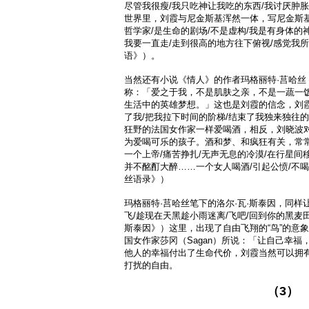
尽管我很瘦/我只吃神让我吃的东西/我讨厌肿胀
世界里，刘霞与尼金斯基浑然一体，写尼金斯基
哲学家/是生命的剧场/不是虚构/我是有身体的
我要一直走/走到很高的地方往下俯视/感觉我所
语》）。
当然还有小说《情人》的作者玛格丽特·莒哈丝（Mar
称：「爱之于我，不是肌肤之亲，不是一蔬一
生活中的英雄梦想。」这也是刘霞的信念，刘霞
了我/把我拉下时间的阶梯/结束了我独来独往
狂野的法国女作家一样爱喝酒，相反，刘晓波对
为爱喝可乐的孩子。酒和梦、和疯狂有关，常常
一个上帝/痛苦挣扎/无声无息的冷漠/在行星间移
并不酩酊大醉……一个女人喝酒/引起公愤/不喝
丝语录》）
玛格丽特·莒哈丝笔下的洛尔·瓦·斯泰因，同样
飞/趁现在天黑趁小雨迷离/飞吧/回到你的黑麦田
斯泰因》）这里，出现了自由飞翔的“鸟”的意
国女作家莎冈（Sagan）所说：「让自己幸
他人的幸福付出了生命代价，刘霞当然可以拥
打扰的自由。
（3）