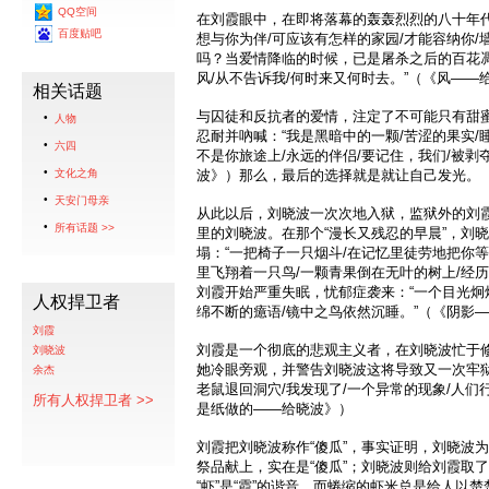
QQ空间
在刘霞眼中，在即将落幕的轰轰烈烈的八十年代
百度贴吧
想与你为伴/可应该有怎样的家园/才能容纳你/
吗？当爱情降临的时候，已是屠杀之后的百花凋
风/从不告诉我/何时来又何时去。”（《风——
相关话题
与囚徒和反抗者的爱情，注定了不可能只有甜
人物
忍耐并吶喊：“我是黑暗中的一颗/苦涩的果实/睡
六四
不是你旅途上/永远的伴侣/要记住，我们/被剥
文化之角
波》）那么，最后的选择就是就让自己发光。
天安门母亲
从此以后，刘晓波一次次地入狱，监狱外的刘
所有话题 >>
里的刘晓波。在那个“漫长又残忍的早晨”，刘
塌：“一把椅子一只烟斗/在记忆里徒劳地把你等
里飞翔着一只鸟/一颗青果倒在无叶的树上/经历
刘霞开始严重失眠，忧郁症袭来：“一个目光炯
人权捍卫者
绵不断的癔语/镜中之鸟依然沉睡。”（《阴影
刘霞
刘霞是一个彻底的悲观主义者，在刘晓波忙于
刘晓波
她冷眼旁观，并警告刘晓波这将导致又一次牢狱
余杰
老鼠退回洞穴/我发现了/一个异常的现象/人们
所有人权捍卫者 >>
是纸做的——给晓波》）
刘霞把刘晓波称作“傻瓜”，事实证明，刘晓波
祭品献上，实在是“傻瓜”；刘晓波则给刘霞取了
“虾”是“霞”的谐音，而蜷缩的虾米总是给人以