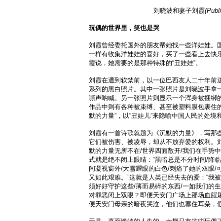
刘晓波和妻子刘霞
(Publ
玩偶的世界里，笑也是哭
刘霞曾经委托国外的朋友帮她找一些洋娃娃。
一样有收集洋娃娃的喜好，买了一些看上去快
霞说，她需要的是那种特殊的“丑娃娃”。
刘霞在遭到软禁前，以一位巴西友人二十年前
系列的黑白照片。其中一张照片是刘晓波手拿
嘶声呐喊。另一张照片则显示一个浑身被捆绑
作品中则有各种被束缚、甚至被塑料膜包裹住的
默的力量”，以“丑娃儿”来隐喻中国人民的处境
刘霞有一首诗歌就题为《沉默的力量》，写那些
它们被伤害、被凌辱，却从不放弃爱的权利。刘
默的力量无所不在/世界四面敞开/我们在手势
式就是绝不闭上眼睛：“黑暗总是不分时间/降临
间凝视窗外/大雪耀眼的白色/刺痛了她的双眼/
又如此艰难。”这就是人类已经失去的爱：“我被
须好好守护这些/薄而易碎的东西/一如我们的
对罪恶闭上双眼？即便天安门广场上那场血腥
便天安门母亲的暗夜哭泣，他们也塞住耳朵，