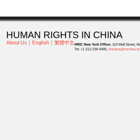
HUMAN RIGHTS IN CHINA
About Us
English
繁體中文
HRIC New York Office:
110 Wall Street, N
Tel: +1 212-239-4495,
hrichina@hrichina.or