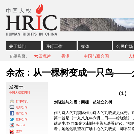
Skip to content
Skip to navigation
关于我们
呼吁工作
媒体
公民广场
专题焦聚
六四概述
香港
中国与联合国
人
余杰：从一棵树变成一只鸟——
发布于:
（1）
中国人权双周刊
打印本页
刘晓波与刘霞：两棵一起站立的树
电邮分享
作为诗人的刘霞比作为诗人的刘晓波更优秀。
脸书分享
第一首是《一九八九年六月二日——给晓波》，
推特分享
话诞生/然而阳光太刺眼/使我无法看到它。”
Reddit
者，她远远眺望在广场中心的刘晓波，却不知
微博