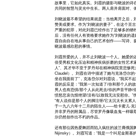
故事里，它如此真实。刘霞的摄影与晓波的诗
共同的智慧与灵光中生长。两人肩并肩面对、体
刘晓波最不希望的结果就是：当他离开之后，刘
赞美或要求。作为“刘晓波的妻子”，在这个亘
严重的犯罪，对此刘霞已经作出了足够多的牺
后，没有任何人有资格要求她作为“刘晓波的遗孀
霞自由自在地从事自己的艺术创作——写诗、
晓波最感欣慰的事情。
刘霞所爱的人，并不止刘晓波一个人。她爱的
倍受男权文化压迫和精神疾病折磨的女性艺术家
人”、其才华不亚于罗丹却在精神病院里悲惨死去的
Claudel）。刘霞在诗中描述了她与克洛岱尔
坐在我面前了”，克洛岱尔对刘霞说，“我买不起
霞的反应是：“我第一次知道了/你和那个人的故
男人也有恐惧/那个人从此死去/你的声音平静/
愤怒悲哀仇恨绝望/没有/以致我无法安慰你。
“有人说你是那个人的脚注呀/它太沉太长太累人
于一九八六年十二月的陌生人——给卡蜜儿·克
并非罗丹的附属品，尽管罗丹像吸血鬼一样吸
尔仍然创作出不朽的作品。
还有那位因热爱舞蹈而陷入疯狂的波兰裔俄国舞蹈家
Nijinsky）。刘霞写道：“我是一个叫尼金斯