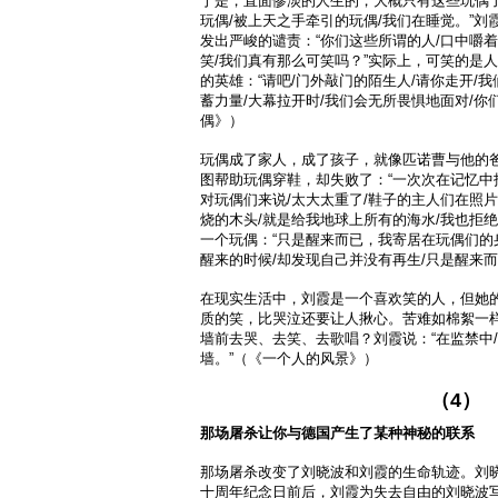
于是，直面惨淡的人生的，大概只有这些玩偶了
玩偶/被上天之手牵引的玩偶/我们在睡觉。”
发出严峻的谴责：“你们这些所谓的人/口中嚼
笑/我们真有那么可笑吗？”实际上，可笑的是
的英雄：“请吧/门外敲门的陌生人/请你走开/
蓄力量/大幕拉开时/我们会无所畏惧地面对/你
偶》）
玩偶成了家人，成了孩子，就像匹诺曹与他的
图帮助玩偶穿鞋，却失败了：“一次次在记忆中
对玩偶们来说/太大太重了/鞋子的主人们在照片
烧的木头/就是给我地球上所有的海水/我也拒
一个玩偶：“只是醒来而已，我寄居在玩偶们的
醒来的时候/却发现自己并没有再生/只是醒来而
在现实生活中，刘霞是一个喜欢笑的人，但她
质的笑，比哭泣还要让人揪心。苦难如棉絮一
墙前去哭、去笑、去歌唱？刘霞说：“在监禁中
墙。”（《一个人的风景》）
（4）
那场屠杀让你与德国产生了某种神秘的联系
那场屠杀改变了刘晓波和刘霞的生命轨迹。刘
十周年纪念日前后，刘霞为失去自由的刘晓波写