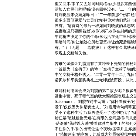
重又回来/来了又去如同时间/你缺少很多东西
活加入亡灵们的呼喊/没有回答没有。”二十年
对刘晓波来说宛如昨日：“二十年前那个伤口还
很多东西但更爱与亡灵们为伴/你对他们承诺与
没有。”这首诗的最后一段如同刘晓波的墓志铭
说夜晚说只要醒着就说/你说呀说/你在封闭的
年前枪声决定了你的生命/永远活在死亡里/你
黑暗时间/你让她随心所欲更坚持让她死后继续
有。”（《无题——给晓波》）这样有金戈铁马
乐观主义黯然失色。
苦难的试炼让刘霞拥有了某种未卜先知的神秘
一首题为《空椅子》的诗：“空椅子空椅子/如此
中的空椅子格外诱人。”二零一零年十二月九日
诺贝尔和平奖颁奖典礼上为刘晓波而设，从此
谁能料到德国会成为刘霞的第二故乡呢？很多
进集中营、死于毒气室的犹太裔德国表现主义艺术家夏
Salomon）。刘霞在诗中写道：“你怀着孩子
没了/仅仅因为你是犹太人。”刘霞用诗句阐释夏
受不了这种生活了/我再也受不了这种时代了’/
始狂暴/笔触粗鲁无矩/在有限的空间里/你鸟儿
·萨洛蒙/我难以入睡/关着你驶向集中于的那列
不住你的手/你的出现让这个夜晚/痉挛并且疼痛
于“恐怖列车”的意象，此后成为刘霞探视狱中