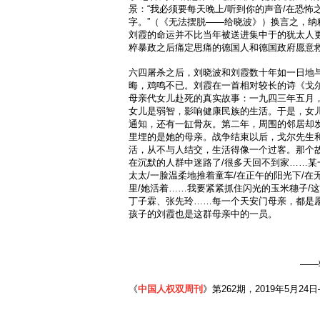
景：“我必须要每天晚上/听到你的声音/在恐怖
字。”（《无法摆脱——给晓波》）换言之，纳
刘霞的命运并不比当年被送进集中于的犹太人
粹暴政之后痛定思痛的德国人和德国政府愿意
六四屠杀之后，刘晓波和刘霞数十年如一日地
晦，鸡鸣不已。刘霞在一首相对较长的诗《戈
母亲代女儿赴死的真实故事：一九四三年五月
女儿是弱智，影响健康民族的生活。于是，女
通知，还有一缸骨灰。第二年，周围的邻居却
里埋的是她的母亲。战争结束以后，戈尔先生
活，从不与人结交，生活得像一个过客。那个故
在沉默的人群中迷路了/很多天回不到家……某
太太/一脸温柔地推着童车/在正午的阳光下/在
里/她活着……我要紧紧抓住闪光的玉米穗子/
丁子霖、张先玲……每一个天安门母亲，都是
孩子的刘霞也是这群母亲中的一员。
——
《
中国人权双周刊
》第262期，2019年5月24日