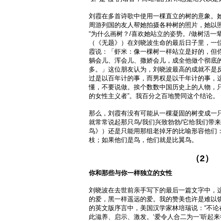
刘霞在多首诗歌中使用一棵直立的树的意象。
周游列国的友人帮她拍摄各种树的照片，她以
“为什么画树？/喜欢她站立的姿势。/做树活一
（《无题》）在刘晓波生命的最后日子里，一
霞说：「虾米：像一棵树一样站立是好的，但
躺会儿、浑会儿、撒娇会儿，成全他做个彻底
多。」这位朋友认为，刘晓波最高的成就不是反
过是以百年计的事，而男权是以千年计的事，
懂，不要说做。挨个数数中国历史上的人物，
的女性主义者”。我百分之百地赞同这个结论。
那么，刘霞有没有可能从一棵凝固的树变成一只
就常常说起那只鸟/我们兴致勃勃/它给我们带
鸟》）还是只能用那组老掉牙的比喻形容他们
枝；如果他们是鸟，他们就是比翼鸟。
（2）
你和那些与你一样独立的女性
刘晓波在去世前亲手写下的最后一篇文字中，这
的爱，黑一样遥远的爱。我的赞美也许是难以饶
的英文版序言中，美国汉学家林培瑞说：“不论
此滋养、启示、激发。‘爱令人合二为一’听起