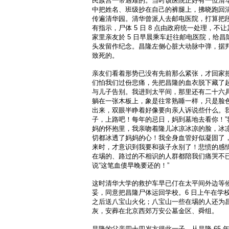
民族宫一带遇难的。当时该医院正好有一位清
中把姓名、班级抄在自己的裤腿上，拂晓跑回
传遍清华园。清华曾派人去邮电医院，打算把
有指示，尸体 5 日 8 点由政府统一处理，
家里亲友於 5 日早晨乘车赶往邮电医院，给
头发留作纪念。昌隆左侧心脏大动脉中弹，据
致死的。
亲友们看着形势已没有先前那么紧张，才回家
们怕我们过份悲痛，先把昌隆的血衣脱下藏了
与儿子告别。我进到太平间，那里还有二十六
躺在一张木板上，象是往常熟睡一样，只是脸
出来，双眼半睁着好像要向亲人诉说些什么。我
子，上路吧！每年的忌日，妈到墓地去看你！”
妈的怀抱里，我亲吻着隆儿冰凉冰凉的脸，冰
切都冰透了妈妈的心！我全身血管好似凝固了
来时，才意识到我要和孩子永别了！悲愤的感
在埸的、路过的不相识的人群都陪我们痛哭不
说“这笔血债早晚要还的！”
这时清华大学的救护车早已仃在太平间外边等
妥，同意把昌隆尸体运回学校。6 日上午在学
之后送八宝山火化；八宝山一些在埸的人还为昌
灰，安葬在北京西郊万安公墓金区、舜组。
昌隆的父亲四十四岁方得此一子，从昌隆 65 年