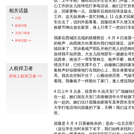
说：上午学校广播站动员学生去天安门声援，
心工作的女儿段琦也打来电话说，她们正忙於
相关话题
众，回家要晚一点。昌隆听后就给段琦送饭去
工作。这天姐弟俩一直忙到晚上 11 点多才回家
六四
车出去了，说到外面看看。昌隆回来不久便又
政府问责
枚硬币掏出放在家里，身上只带了一把自行车
天安门母亲
我家在西城区北端的鼓楼附近，6 月 4 日凌
所有话题 >>
的枪声，由西南方向逐渐向我们地区接近。这
续回来了，哭诉着戒严部队开枪打死人的恐怖
急得我不知所措。大女儿段琦蹬车一趟趟去寻
说西单、南池子一带军警林立、枪声不断，根
情况不好，已经支撑不住了，由衚衕口跑回家
人权捍卫者
集枪声好似狠狠地打在我的心上，我全身紧缩
亮。我实在控制不住了，心颤动得历害，气喘
所有人权捍卫者 >>
着我。我像疯子一样跑出了家门，逢人便说我
4 日上午 9 点多，段君和 A 由天安门广场
在一起，她们就在天安门东南侧清华大学校旗
在一起的。她们估计昌隆由家骑车直奔西长安
大学打电话询问昌隆的下落，天啊！我们这才
世。
昌隆是 6 月 4 日晨被枪杀的；是由一位北
（这位学生当时未留下名字，我们始终未找到）