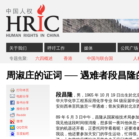
Skip to content
Skip to navigation
关于我们
呼吁工作
媒体
公民广场
专题焦聚
六四概述
香港
中国与联合国
人
周淑庄的证词 ── 遇难者段昌隆
打印本页
段昌隆
，男，1965 年 10 月 19 日出生
电邮分享
华大学化学工程系应用化学专业 84 级应届毕业生；
脸书分享
安街西单至民族宫一带遇难；骨灰安葬於北京
推特分享
Reddit
89 年 6 月 3 日中午，昌隆从国家核技术
微博
我见他这段时间很消瘦，想多留一夜叫他休息
QQ空间
室的机器还开着，正委托同学看着呢！还要准
我说，他还要参加天安门的学生运动，忙得很。
百度贴吧