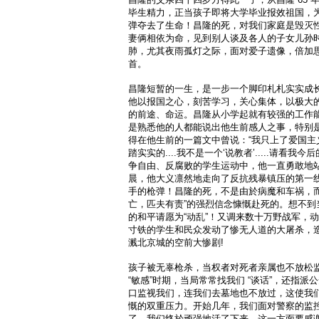
毕生精力，正当孩子即将大学毕业报效祖国，
弹夺去了生命！昌隆的死，对我们家庭是毁灭
妻俩相依为命，见到别人谈及各人的子女儿孙
肺，尤其夜雨孤灯之际，面对爱子遗像，倍加
首。
昌隆短暂的一生，是一步一个脚印札札实实成
他以报国之心，刻苦学习，关心集体，以极大
的前途、命运。昌隆从小学起就有较强的工作能
是熟悉他的人都能说出他生前感人之事，特别
得在他生前的一篇文中曾说：“我只上了爱国主
踏实实的....我不是一个‘说教者’.....请看我
争自由、反腐败的学生运动中，他一直勇敢地站在
晨，他大义凛然地走向了反抗残暴镇压的第一
手的枪弹！昌隆的死，不是由於病魔和车祸，而
亡，匹夫有责”的强烈信念慷慨赴死的。想不到
的和平请愿为“动乱”！又调来数十万野战军，
寸铁的学生和民众发动了惨无人道的大屠杀，
溅北京城的空前大惨剧!
孩子被无辜枪杀，当权者对死者亲属也不放松监控
“敏感”时期，当局常常找我们 “谈话”，还指
口监视我们，连我们去墓地也不放过，这使我
慨的双重压力。开始几年，我们面对警察的监
了，我们终於顽强地活了下来，这一方面要感