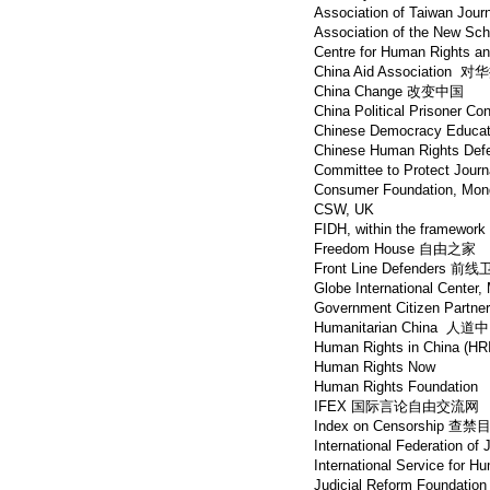
Association of Taiwan 
Association of the Ne
Centre for Human Rights a
China Aid Association
China Change 改变中国
China Political Prison
Chinese Democracy Edu
Chinese Human Rights 
Committee to Protect J
Consumer Foundation, Mon
CSW, UK
FIDH, within the framework
Freedom House 自由之家
Front Line Defenders 前
Globe International Center,
Government Citizen Partner
Humanitarian China 人道
Human Rights in China 
Human Rights Now
Human Rights Foundation
IFEX 国际言论自由交流网
Index on Censorship 查禁
International Federation 
International Service f
Judicial Reform Fou