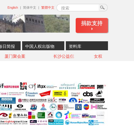
搜索
English
简体中文
繁體中文
捐款支持
每日简报
中国人权出版物
资料库
厦门聚会案
长沙公益仨
女权