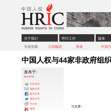
Skip to content
Skip to navigation
关于我们
呼吁工作
媒体
专题焦聚
六四概述
香港
中国
中国人权与44家非政府组
发布于:
联合声明
打印本页
电邮分享
脸书分享
推特分享
Reddit
习主席：
微博