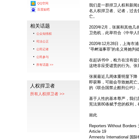
QQ空间
我们是一群捍卫人权和新闻
百度贴吧
名人权捍卫者、记者，过去
亡。
相关话题
2020年2月，张展和其他
卫危机，此举符合《中华人
公众知情权
司法公正
2020年12月28日，上
“寻衅滋事罪”的名义将她判
公民记者
公民参与
在起诉书中，检方在没有提
所有话题 >>
这绝非应受谴责的行为。张
张展最近几周体重明显下降
即获释，可能会导致她死亡
人权捍卫者
的《联合国禁止酷刑公约》
所有人权捍卫者 >>
基于人性的基本尊严，我们
宪法第80条赋予您的权利
耑此
Reporters Without Bor
Article 19
Amnesty International