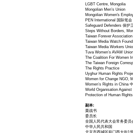
LGBT Centre, Mongolia
Mongolian Men’s Union
Mongolian Women's Employ
PEN International 国际笔会
Safeguard Defenders 保
Steps Without Borders, Mon
Taiwan Forever Associat
Taiwan Media Watch 
Taiwan Media Worker
Tuva Women’s AVAM Union
The Coalition For Women
The Taiwan Foreign Co
The Rights Practice
Uyghur Human Rights Proj
Women for Change NGO, M
Women’s Rights in Chin
World Organisation Against 
Protection of Human Right
副本:
栗战书
委员长
全国人民代表大会常务委员
中华人民共和国
北京市西城区前门西大街1