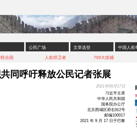
公民广场
文章选登
中国人权
与联合国
人权捍卫者
709大抓捕
织共同呼吁释放公民记者张展
2021年09月17日
习近平主席
中华人民共和国
国务院办公厅
北京西城区府右街2号
邮编100017
2021 年 9 月 17 日于巴黎