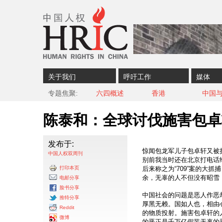
Skip to content
Skip to navigation
关于我们
呼吁工作
媒体
专题焦聚
六四概述
香港
中国
陈泰和：全球讨伐施害包卓
发布于:
惊闻包龙军儿子包卓轩又被拦
中国人权双周刊
别前我当时还在北京打电话
打印本页
后来称之为“709”案的大抓
余，无辜的人不但没有昭雪
电邮分享
脸书分享
中国社会的问题是恶人作恶
推特分享
厚黑无赖。国如人也，相由
Reddit
的物质投射。施害包卓轩的
微博
的恶正是千万亿假装无辜的