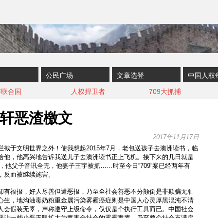
公民广场
文章选登
中国人权
与联合国
人权捍卫者
709大抓捕
轩恶渣檄文
2017年11月17日
截于文明世界之外！使我想起2015年7月，老包送孩子去澳洲读书，临
给他，他高兴地告诉我送儿子去澳洲读书正上飞机。接下来的几日就是
捕，他父子音讯全无，他妻子王宇被抓……时至今日“709”案已经两年有
，反而被继续施害。
却有福报，好人尽善但遭恶报，乃至全社会善恶不分颠倒是非欺骗无耻
心生，地沟油毒奶粉重金属污染雾霾癌症则是中国人心灵厚黑混沌不清
人会假装无辜，声称遵守上级命令，仅仅是个执行工具而已。中国社会
恶让一些小恶无限扩大为毒害全社会的雾霾毒素，乃至整个社会充满戾