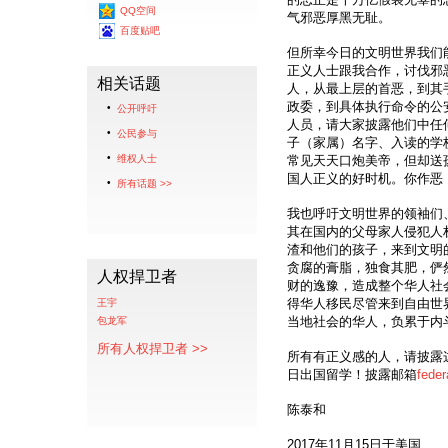
QQ空间
气邪恶厚黑无耻。
百度贴吧
但所幸今日的文明世界我们
正义人士跟我合作，讨伐邪
相关话题
人，从最上层的首恶，到其
政委，到具体执行命令的公
公开呼吁
人员，请大家披露他们中任
公民参与
子（家属）名字、入读的学
维权人士
常见天天口炮美帝，但却送
国人正义的好时机。你作恶
所有话题 >>
我也呼吁文明世界的领袖们
其在国内的父母家人侵犯人
渣和他们的孩子，来到文明
贪腐的膏脂，独食其肥，俨
人权捍卫者
财的逸豫，造成整个华人社
得华人移民尽管来到自由世
王宇
当地社会的华人，负累于内
包龙军
所有人权捍卫者 >>
所有有正义感的人，请披露
日出国留学！披露邮箱
fede
陈泰和
2017年11月15日于美国