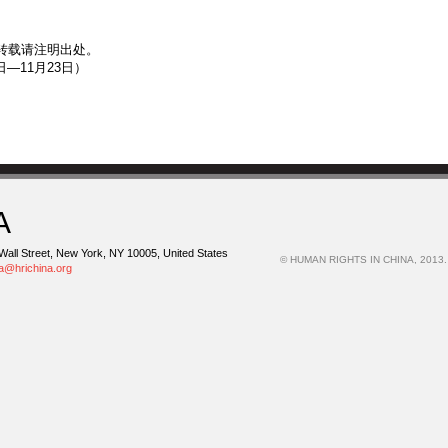
转载请注明出处。
0日—11月23日）
A
Wall Street, New York, NY 10005, United States
© HUMAN RIGHTS IN CHINA, 2013.
na@hrichina.org