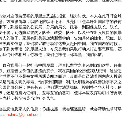
能够对这假装无辜的厚黑之恶施以报复，强力讨伐。本人在此呼吁全球
恶。方法很简单，以眼还眼以牙还牙。凡是阻止包卓轩出国留学的任何
手下，到最基层的公安局、分局的局长、政委，到国保支队长、队长、
安干警，到边防武警的大队长、政委、队长，以及坐在出入境口的执勤
何人的孩子、家属有到美英加澳新留学的，告知具体的姓名、职位、孩
校等真实信息，我们将采取行动将这些人赶回中国。我在国内的时候，
孩子到美帝读书的厚黑人渣，今天是我们采取行动来打击邪恶厚黑，还
，我们针锋相对；你株连，我们也株连；你厚黑，我们驱散。
、政府官员们一起打击中国厚黑，严查以留学之名来到你们这里、任由
权、践踏普世价值的恶渣的孩子。我在美国的经历使我认识到，这些恶
的世界不但不是被文明所濡染闻道而进，反而是自己沾着国内家人搜刮
然是污染文明的毒素。他们猥琐阴霾，利用文明世界的良善独享不义之
会因此而分裂；更有甚者，他们通过渗透操纵，控制整个华人社会，使
界，还是沿袭内讧倾轧、互毒互害的恶习，使得本应发挥聪明才智贡献
斗内耗，甚至污染当地社会风气。
这些恶渣及家人的信息；你能披露，就会驱逐黑暗，就会帮助包卓轩早
ralismchina@gmail.com