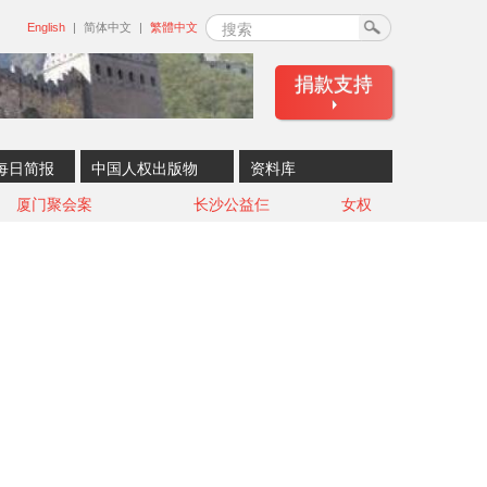
搜索
English
简体中文
繁體中文
捐款支持
每日简报
中国人权出版物
资料库
厦门聚会案
长沙公益仨
女权