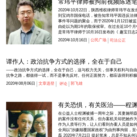
常玮平律师被拘前视频陈述
2020年10月22日，陕西维权律师常玮平
到宝鸡市国保电话，被告知常玮平因违反法律被
事件等问题的聚会，而于2020年1月12日被
由处以为期1年的取保候审。在过去近10个月
是常玮平律师于10月16日发布的《 趣宝日志21
2020年10月16日
公民广场
司法公正
谭作人：政治抗争方式的选择，全在于自己
——政治抗争方式的选择，全在于自己，这与权力无关，但事关权利与自
抗争之路，都值得一试，而不是事先反对。任何正面努力，都应该得到积
2020年08月06日
文章选登
郭飞雄
评论
有关恐惧，有关医治——程
在公益人士程渊被捕一周年之际，其妻施明
的案件没有任何关系，但办案机关却把她作为
作为人质等行为，让人们看到办案人员是如何“
全局以“涉嫌颠覆国家政权”为由刑事拘留，至
磊 2020年7月21日 提起笔来，总是不知