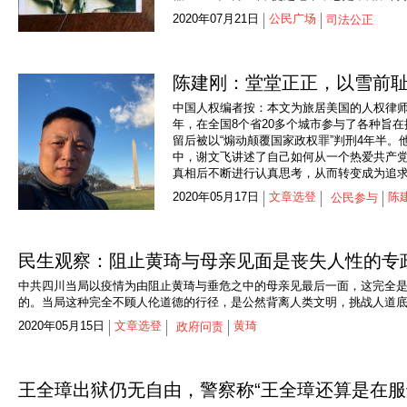
2020年07月21日
公民广场
司法公正
陈建刚：堂堂正正，以雪前
中国人权编者按：本文为旅居美国的人权律师陈
年，在全国8个省20多个城市参与了各种旨
留后被以“煽动颠覆国家政权罪”判刑4年半。
中，谢文飞讲述了自己如何从一个热爱共产
真相后不断进行认真思考，从而转变成为追
2020年05月17日
文章选登
陈
公民参与
民生观察：阻止黄琦与母亲见面是丧失人性的专
中共四川当局以疫情为由阻止黄琦与垂危之中的母亲见最后一面，这完全
的。当局这种完全不顾人伦道德的行径，是公然背离人类文明，挑战人道
2020年05月15日
文章选登
黄琦
政府问责
王全璋出狱仍无自由，警察称“王全璋还算是在服