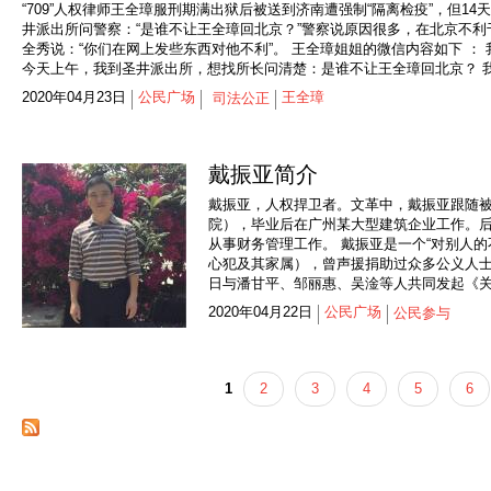
“709”人权律师王全璋服刑期满出狱后被送到济南遭强制“隔离检疫”，但
井派出所问警察：“是谁不让王全璋回北京？”警察说原因很多，在北京不利
全秀说：“你们在网上发些东西对他不利”。 王全璋姐姐的微信内容如下 
今天上午，我到圣井派出所，想找所长问清楚：是谁不让王全璋回北京？ 我
2020年04月23日
公民广场
王全璋
司法公正
戴振亚简介
戴振亚，人权捍卫者。文革中，戴振亚跟随
院），毕业后在广州某大型建筑企业工作。后
从事财务管理工作。 戴振亚是一个“对别人的
心犯及其家属），曾声援捐助过众多公义人士
日与潘甘平、邹丽惠、吴淦等人共同发起《关
2020年04月22日
公民广场
公民参与
1
2
3
4
5
6
页面