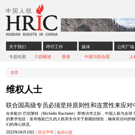
Skip to content
Skip to navigation
关于我们
呼吁工作
媒体
公民广场
专题焦聚
六四概述
香港
中国与联合国
人
首页
当前位置
维权人士
联合国高级专员必须坚持原则性和连贯性来应对
在米歇尔·巴切莱特（Michelle Bachelet）即将访华之际，中国人
的要求包括：发布拖延已久的人权高专办关于新疆的报告，确保其访问的
们的身心状况。
2022年04月19日
联合声明
政府问责