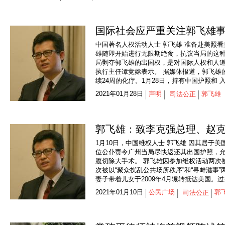
国际社会应严重关注郭飞雄
中国著名人权活动人士 郭飞雄 准备赴美照
雄随即开始进行无限期绝食，抗议当局的这种
局剥夺郭飞雄的出国权，是对国际人权和人道
执行主任谭竞嫦表示。 据媒体报道，郭飞雄
续24周的化疗。1月28日，持有中国护照和 入
2021年01月28日
声明
郭飞雄
司法公正
郭飞雄：致李克强总理、赵
1月10日，中国维权人士 郭飞雄 因其居于
位公仆责令广州当局尽快返还其出国护照，允
腹切除大手术。 郭飞雄因参加维权活动两次被判
次被以“聚众扰乱公共场所秩序”和“寻衅滋事
妻子带着儿女于2009年4月辗转抵达美国。过
2021年01月10日
公民广场
郭
司法公正