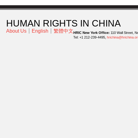
HUMAN RIGHTS IN CHINA
About Us
English
繁體中文
HRIC New York Office:
110 Wall Street, N
Tel: +1 212-239-4495,
hrichina@hrichina.or