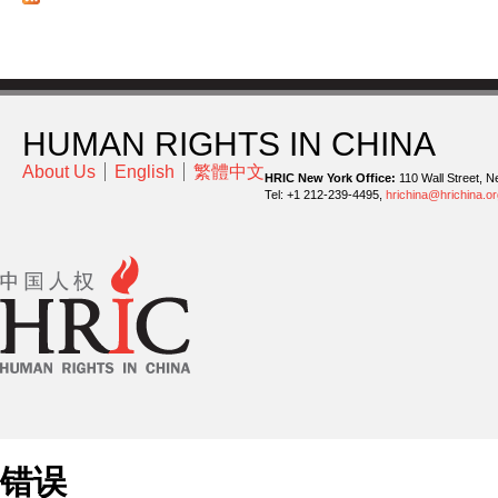
HUMAN RIGHTS IN CHINA
About Us
English
繁體中文
HRIC New York Office:
110 Wall Street, N
Tel: +1 212-239-4495,
hrichina@hrichina.or
错误