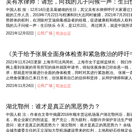
吴有水律师：请您，向我的儿子问候一声：生日
中国人权 按：12月14日是吴葛健雄的生日，其父吴有水律师呼吁大家通
能的工作人员，2019年7月22日与程渊和刘大志同时被捕，2021年7月2
势群体的权利，在消除对艾滋病毒感染者的歧视，促进健康权和残疾人权利方
我的儿子问候一声：生日快乐 今天，是12月2日。 再过两天，就是中国所谓
2021年12月02日
公民广场
司法公正
《关于给予张展全面身体检查和紧急救治的呼吁书
2021年11月24日更新 上海市司法局局长、上海市女子监狱监狱长： 
网上看到张展的哥哥所写的保外就医申请书，得知张展身体已经命悬一线
求：那就是对张展进行全面的身体检查，同时对其进行紧急救治。 张展一
止绝食保重自己来日方长，但张展有自己的信仰和坚持，从辩护律师和家人
2021年11月24日
公民广场
司法公正
湖北鄂州：谁才是真正的黑恶势力？
中国人权 注：作者在文章中揭露2016年顺丰货运机场落户湖北鄂州后，
名，将企业家们判刑送监、资产充公，而为获利，却默许并保护非法生产
质问：谁才是真正的黑恶势力？ 湖北鄂州：谁才是真正的黑恶势力？ 余钱
会城市建委主任的王立深知大型机场建设带来的红利，土地和砂石价格定会暴