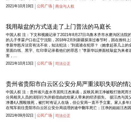
2021年10月19日
公民广场
商业与人权
我用敲盆的方式送走了上门普法的马庭长
中国人权 注：下文和视频记录了2021年8月27日乌鲁木齐市水磨沟区法
的儿子李霖户口在辽宁沈阳，2018年2月到新疆探亲过春节时，因在推特上
李新华怒斥法官有法不依，知法犯法：“到底谁在犯罪？（她拿起茶几上的
里面白纸、黑字、红印章记录着他们的罪恶！”李新华以擀面杖敲盆为来者
害，...
2021年10月13日
公民广场
司法公正
贵州省贵阳市白云区公安分局严重渎职失职的情
中国人权 注：贵州省六盘水市居民汪杰来函，反映其弟汪净被殴打致死而
分局相关人员的渎职行为并赔偿由此给家人带来的经济损失。 据汪杰与其父母
净遭4人围殴致死，被打时有证人在场，但公安局一直不予立案。家人多年来
在驾车前往贵阳市白云区公安分局说理的途中翻车死亡；汪净的姐姐汪杰因兄
2021年09月02日
公民广场
司法公正