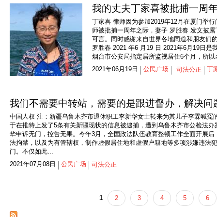
我的丈夫丁家喜被批捕一周
丁家喜 律师因为参加2019年12月在厦门举
师被批捕一周年之际，妻子 罗胜春 发文披
可言。同时感谢来自世界各地同道和朋友们的
罗胜春 2021 年6 月19 日 2021年
烟台市公安局指定居所监视居住6个月，所以至
2021年06月19日
公民广场
丁
司法公正
我们不需要中转站，需要的是跟进督办，解决问
中国人权 注：新疆乌鲁木齐市退休职工李新华女士转来为其儿子李霖喊冤的
于在推特上发了5条有关新疆现状的信息被逮捕，遭到乌鲁木齐市公检法办案
华申诉无门，控告无果。今年3月，全国政法队伍教育整顿工作全面开展后
法拘禁，以及为有管辖权，制作虚假居住地和虚假户籍地等多项涉嫌违法
门。不仅如此...
2021年07月08日
公民广场
司法公正
1
2
3
4
5
6
页面