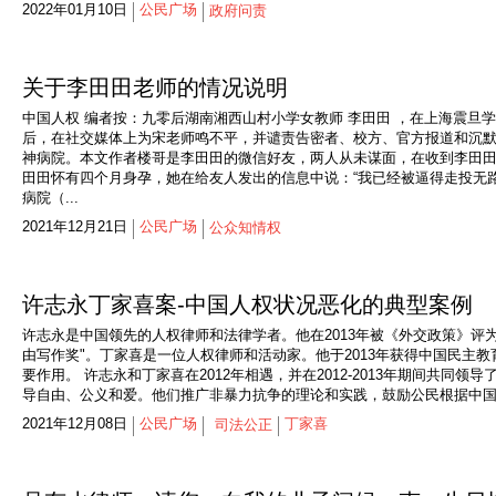
2022年01月10日
公民广场
政府问责
关于李田田老师的情况说明
中国人权 编者按：九零后湖南湘西山村小学女教师 李田田 ，在上海震旦
后，在社交媒体上为宋老师鸣不平，并谴责告密者、校方、官方报道和沉
神病院。本文作者楼哥是李田田的微信好友，两人从未谋面，在收到李田田
田田怀有四个月身孕，她在给友人发出的信息中说：“我已经被逼得走投无
病院（...
2021年12月21日
公民广场
公众知情权
许志永丁家喜案-中国人权状况恶化的典型案例
许志永是中国领先的人权律师和法律学者。他在2013年被《外交政策》评为全
由写作奖"。丁家喜是一位人权律师和活动家。他于2013年获得中国民主
要作用。 许志永和丁家喜在2012年相遇，并在2012-2013年期间共
导自由、公义和爱。他们推广非暴力抗争的理论和实践，鼓励公民根据中国宪
2021年12月08日
公民广场
丁家喜
司法公正