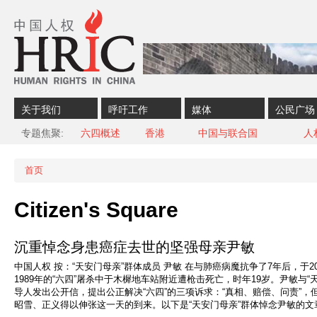
Skip to content
Skip to navigation
关于我们
呼吁工作
媒体
公民广场
专题焦聚
六四概述
香港
中国与联合国
人
首页
当前位置
Citizen's Square
沉重悼念身患癌症去世的坚强母亲尹敏
中国人权 按：“天安门母亲”群体成员 尹敏 在与肺癌病魔抗争了7年后，于2
1989年的“六四”屠杀中于木樨地车站附近遭枪击死亡，时年19岁。尹敏与
导人发出公开信，提出公正解决“六四”的三项诉求：“真相、赔偿、问责”，
昭雪、正义得以伸张这一天的到来。以下是“天安门母亲”群体悼念尹敏的文章