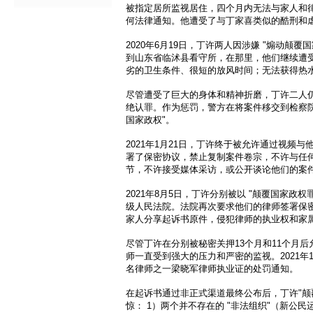
被指定居所监视居住，四个月内无法与家人和
何法律通知。他遭受了与丁家喜类似的酷刑和
2020年6月19日，丁许两人因涉嫌 "煽动颠覆
到山东省临沭县看守所，在那里，他们继续遭
劣的卫生条件、很短的放风时间；无法获得热
尽管遭受了巨大的身体和精神折磨，丁许二人
绝认罪。作为惩罚，警方在将案件移交到检察院
国家政权"。
2021年1月21日，丁许终于被允许通过视频
署了保密协议，禁止复制案件卷宗，不许与任
节，不许接受媒体采访，或公开谈论他们的案
2021年8月5日，丁许分别被以 "颠覆国家政
级人民法院。法院再次要求他们的律师签署保
家人分享起诉书原件，侵犯律师的执业权和家
尽管丁许在分别被秘密关押13个月和11个月
师一直受到强大的压力和严密的监视。2021年
名律师之一梁晓军律师执业证的处罚通知。
在起诉书通过非正式渠道最终公布后，丁许"颠
惊： 1）两个并不存在的 "非法组织"（新公