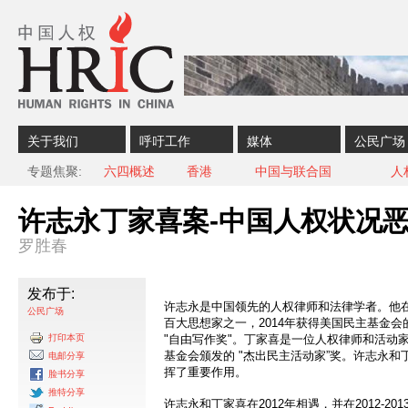
Skip to content
Skip to navigation
关于我们
呼吁工作
媒体
公民广场
专题焦聚
六四概述
香港
中国与联合国
人
许志永丁家喜案-中国人权状况
罗胜春
发布于:
许志永是中国领先的人权律师和法律学者。他在
公民广场
百大思想家之一，2014年获得美国民主基金会的
打印本页
"自由写作奖"。丁家喜是一位人权律师和活动家
基金会颁发的 "杰出民主活动家”奖。许志永
电邮分享
挥了重要作用。
脸书分享
推特分享
许志永和丁家喜在2012年相遇，并在2012-2