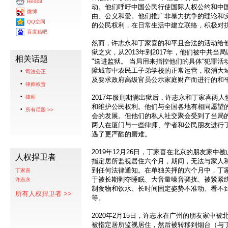
Reddit
动。他们呼吁中国公民行使国际人权公约和中
微博
由、公义和爱。他们推广非暴力抗争的理论和
QQ空间
的公民权利，在日常生活中建立联络，积极对
百度贴吧
然而，许志永和丁家喜的和平且合法的活动给
狱之灾，从2013年到2017年，他们被中共当
相关话题
"送进监狱。 当局用来指控他们的具体“犯罪活
障城市中农民工子弟学校的正常运营，取消大
司法公正
及要求政府高级官员公示家庭财产而进行的和
律师权责
2017年服刑期满出狱后，许志永和丁家喜两
律师
和维护公民权利。他们与全国各地有相同愿望
所有话题 >>
会的发展。但他们的私人社交聚会受到了当局的监控
两人在厦门与一些律师、学者和公民朋友进行
遇了更严酷的磨难。
2019年12月26日，丁家喜在北京的朋友家
人权捍卫者
指定居所监视居住六个月，期间，无法与家人
到任何法律通知。在单独关押的六个月中，丁
丁家喜
于被长期剥夺睡眠、大音量噪音骚扰、被紧紧绑在
许志永
制食物和饮水、长时间固定姿势不准动、看不
所有人权捍卫者 >>
等。
2020年2月15日，许志永在广州的朋友家中
被指定居所监视居住，然后被转移到烟台（与