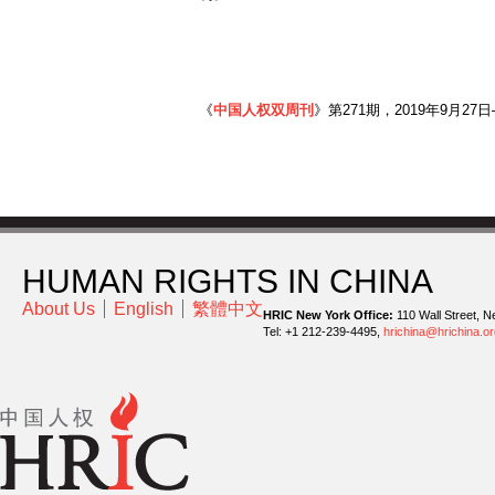
《
中国人权双周刊
》第271期，2019年9月27日
HUMAN RIGHTS IN CHINA
About Us
English
繁體中文
HRIC New York Office:
110 Wall Street, N
Tel: +1 212-239-4495,
hrichina@hrichina.or