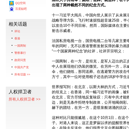
QQ空间
出现了两种截然不同的纪念方式。
百度贴吧
十一习近平大阅兵，中国向世人展示了从未展示
战略导弹方队，飞行时速据指超音速25倍，半
相关话题
以攻击10个不同目标。然而，国际媒体在主要
射击示威者。
评论
香港
法国私营电视一台，国营电视二台等几家主要电
年的同时，无不以香港警察发射实弹的暴力画
一国两制
“一个国家两种纪念”的社评，社评开宗明义：
警察暴行
政府问责
一国两制，在一方，是坦克，是军人迈出的正
中人在展现他们伪装的微笑。在另外一方，示
中国共产党
伞，他们烧纸，形同送葬。在逃避警方的攻击
所有话题 >>
方寸，其中一位对使用棍子还击的18岁中学生
世界报写到：在北京，以斯大林的方式，习近
人权捍卫者
的坦克上；在香港，同一幅习近平的画像，被
在北京，官方尽情地反复咏叹：只有中共才能
所有人权捍卫者 >>
边，则是无条件拒绝专制政体，公开地喝倒彩
赫下的团结，在另一方，是喷泉般汹涌的抗议
这种对比只能很尴尬，在这个10月1日，在这
子。对港人来说，这正是梦寐以求的提醒世界
会：在除去反送中，他们指责北京企图颠覆以“一