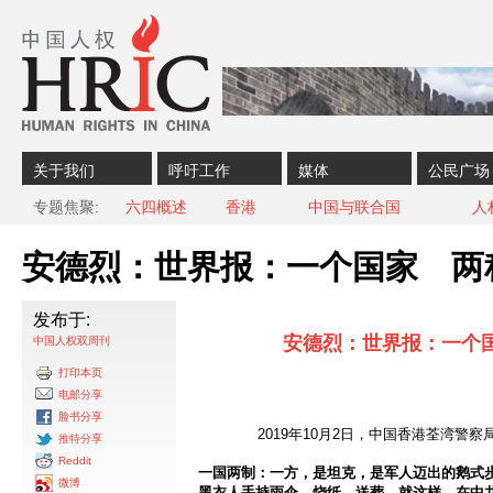
Skip to content
Skip to navigation
关于我们
呼吁工作
媒体
公民广场
专题焦聚
六四概述
香港
中国与联合国
人
安德烈：世界报：一个国家 两
发布于:
安德烈：世界报：一个
中国人权双周刊
打印本页
电邮分享
脸书分享
2019年10月2日，中国香港荃湾警
推特分享
Reddit
一国两制：一方，是坦克，是军人迈出的鹅式
微博
黑衣人手持雨伞，烧纸，送葬。就这样，在中