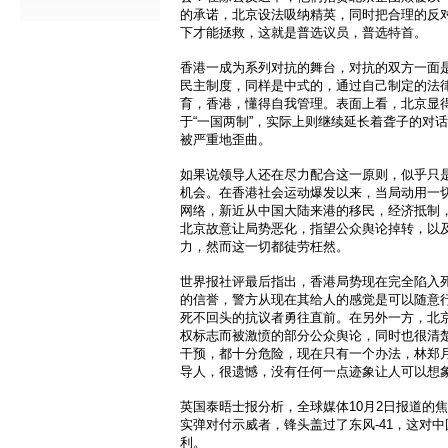
的承诺，北京设法吸纳精英，同时把合理的反
下才能拯救，这就是普选议员，普选特首。
香港一成为系列对抗的舞台，对抗的双方一面
民主制度，同样是中式的，通过自己制定的法
育，香港，懂得自我管理。表面上看，北京显
于“一国两制”，实际上则继续延长着聋子的对
被严重地歪曲。
如果说领导人还在尽力配合这一原则，似乎只
机会。在香港社会运动爆发以来，当局动用一
网络，新近从中国大陆来港的移民，经济抵制
北京故意让局势恶化，指望公众舆论掉转，以
力，然而这一切都徒劳枉然。
世界报社评最后指出，香港局势现在完全陷入
的信誉，警方从现在其给人的感觉是可以随意
死不回头的抗议者勇往直前。在另外一方，北
权标志而被激愤的部分公众舆论，同时也很清
干预，都十分危险，现在只有一个办法，林郑
导人，很遗憾，没有任何一点迹象让人可以想
英国泰晤士报分析，全球媒体10月2日报道的
实弹对付示威者，锋头盖过了东风-41，这对
利。